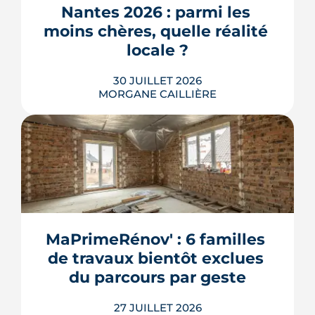
hameau.
Nantes 2026 : parmi les 
fonction de mes besoins. Je
LIRE L'ARTICLE
moins chères, quelle réalité 
recommande sans hésiter.
locale ?
30 JUILLET 2026
MORGANE CAILLIÈRE
259 € par an en moyenne régionale,
une hausse de 14 % sur un an, un
risque inondation bien réel autour de
la Loire et de la Sèvre : l'assurance
habitation nantaise conjugue tarifs
MaPrimeRénov' : 6 familles 
doux et vigilance locale. Chiffres,
de travaux bientôt exclues 
limites et conseils pour payer le juste
prix.
du parcours par geste
LIRE L'ARTICLE
27 JUILLET 2026