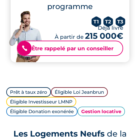
programme
T1
T2
T3
Déjà livré
215 000€
À partir de
Être rappelé par un conseiller
📞
Prêt à taux zéro
Éligible Loi Jeanbrun
Éligible Investisseur LMNP
Éligible Donation exonérée
Gestion locative
Les Logements Neufs
de la