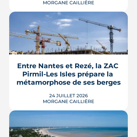
MORGANE CAILLIÈRE
Le Gouvernement prévoit de retirer six
familles de travaux du parcours « par
geste » de MaPrimeRénov' au 1er
septembre 2026, sous réserve de la
publication des textes définitifs.
Isolation des combles et toitures,
Entre Nantes et Rezé, la ZAC 
fenêtres, VMC, chauffe-eau
Pirmil-Les Isles prépare la 
thermodynamique, chauffage au bois
et solaire thermi...
métamorphose de ses berges
LIRE L'ARTICLE
24 JUILLET 2026
MORGANE CAILLIÈRE