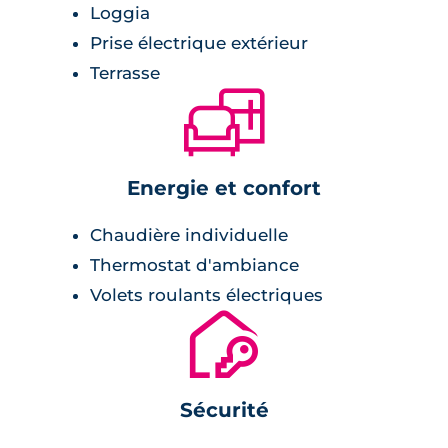
Loggia
permettent une fluidité dans la
Prise électrique extérieur
perception des espaces tout en
Terrasse
offrant une richesse des usages.
🛋
Le jardin est conçu comme un lieu
de vie, un espace de partage propice
Energie et confort
à la convivialité et au
ressourcement. Soigneusement
Chaudière individuelle
implantée dans cet écrin de verdure,
Thermostat d'ambiance
une maison de plain-pied, orientée
Volets roulants électriques
Sud, offre une autre manière
🔐
d’habiter en ville.
Chaque logement est prolongé
Sécurité
naturellement sur l’extérieur par de