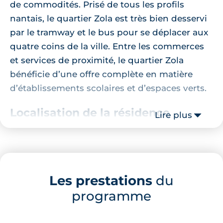
de commodités. Prisé de tous les profils
nantais, le quartier Zola est très bien desservi
par le tramway et le bus pour se déplacer aux
quatre coins de la ville. Entre les commerces
et services de proximité, le quartier Zola
bénéficie d’une offre complète en matière
d’établissements scolaires et d’espaces verts.
Localisation de la résidence
Lire plus
Cette résidence flambant neuve s’élève au
cœur d’une ruelle tranquille, à seulement 250
mètres de la place du Général Mellinet.
Les prestations
du
Stratégiquement bien placé, ce
programme
programme
neuf dans le quartier Zola
est à 10 minutes de
marche de la station de tramway et de la
navette fluviale Gare Maritime. Un arrêt de bus