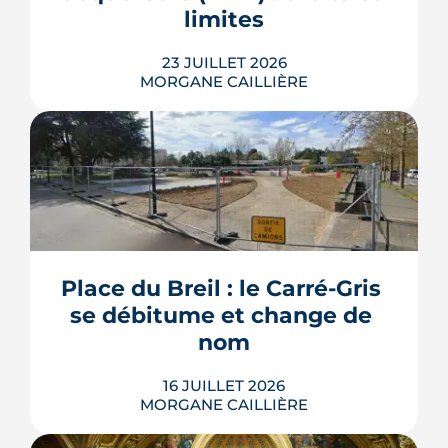
limites
LIRE L'ARTICLE
23 JUILLET 2026
MORGANE CAILLIÈRE
Les travaux modificatifs acquéreur
(TMA) permettent de personnaliser les
plans d'un logement en VEFA, sous
réserve de la faisabilité technique et de
l'accord du promoteur. Distincts des
travaux réservés exécutés après la
Place du Breil : le Carré-Gris 
livraison, ces aménagements
se débitume et change de 
s'encadrent par un contrat spécifique
et...
nom
LIRE L'ARTICLE
16 JUILLET 2026
MORGANE CAILLIÈRE