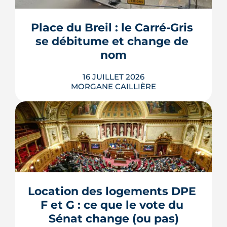
l'accord du promoteur. Distincts des
travaux réservés exécutés après la
Place du Breil : le Carré-Gris 
livraison, ces aménagements
se débitume et change de 
s'encadrent par un contrat spécifique
et...
nom
LIRE L'ARTICLE
16 JUILLET 2026
MORGANE CAILLIÈRE
L'esplanade goudronnée du Breil-
Malville, doublée d'un parking, est en
travaux depuis janvier. D'ici décembre,
elle doit devenir une place piétonne et
plantée, débaptisée au profit d'Aimée
Location des logements DPE 
Lallement, féministe et résistante.
F et G : ce que le vote du 
LIRE L'ARTICLE
Sénat change (ou pas)