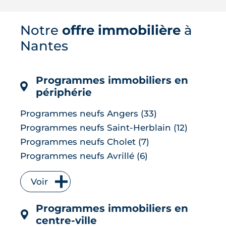
images satellites révèlent jusqu'à 7 °C
d'écart entre les tissus bitumés et les
Notre
offre immobilière
à
zones plantées. Cette cartographie de
la surchauffe aide désormais à cibler la
Nantes
renaturation de la ville, du plan Pleine
terre aux r�...
LIRE L'ARTICLE
Programmes immobiliers en
périphérie
Programmes neufs Angers (33)
Programmes neufs Saint-Herblain (12)
Programmes neufs Cholet (7)
Programmes neufs Avrillé (6)
Programmes neufs La Chapelle-sur-Erdre
(6)
Voir
Programmes neufs Les Herbiers (4)
Programmes immobiliers en
Programmes neufs Orvault (4)
centre-ville
Programmes neufs Saint-Sébastien-sur-