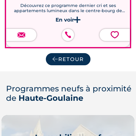
Villa des Montis, etc. Les transports en
Découvrez ce programme dernier cri et ses
communs sont assurés par le
réseau
appartements lumineux dans le centre-bourg de
Haute-Goulaine
départemental LILA
.
Dans la commune, le
revenu médian
par
💗
année des ménages, est de
42 105 €
. C’est
un très haut niveau de revenu, qui
additionné à la jeunesse de la population,
RETOUR
(un tiers de la population a moins de 30
ans), contribue au dynamisme de la
commune.
Programmes neufs à proximité
Ce dynamisme concerne le secteur
de
Haute-Goulaine
immobilier, puisque la ville de Haute-
Goulaine, voit arriver sur son territoire de
nouveaux
programmes immobiliers neufs
pour les acheteurs en résidence principale,
ou les investisseurs.