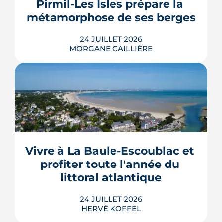
Pirmil-Les Isles prépare la 
thermodynamique, chauffage au bois
et solaire thermi...
métamorphose de ses berges
LIRE L'ARTICLE
24 JUILLET 2026
MORGANE CAILLIÈRE
Le projet de la ZAC Pirmil-Les Isles
déploie 3 300 logements neufs entre
Rezé et Nantes, dont 55 % attribués au
locatif social et à l'accession abordable
Vivre à La Baule-Escoublac et 
en Bail Réel Solidaire.
profiter toute l'année du 
LIRE L'ARTICLE
littoral atlantique
24 JUILLET 2026
HERVÉ KOFFEL