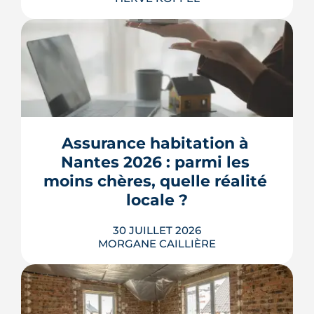
L'ancienne caserne Mellinet devient un
quartier habité de treize hectares et
demi. Livraisons de logements, friche
culturelle, Ehpad, parc agrandi : voici
où en est le chantier, hameau par
Assurance habitation à 
hameau.
Nantes 2026 : parmi les 
LIRE L'ARTICLE
moins chères, quelle réalité 
locale ?
30 JUILLET 2026
MORGANE CAILLIÈRE