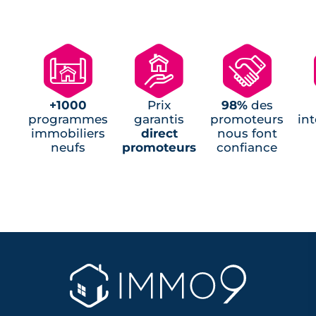
Programmes neufs Saint-Brevin-les-Pins
(1)
Programmes neufs Saint-Michel-Chef-
🗺
🏘
🤝
Chef (1)
Programmes neufs Saint-Père-en-Retz (1)
Programmes neufs Trignac (1)
+1000
Prix
98%
des
Programmes neufs La Turballe (1)
programmes
garantis
promoteurs
in
immobiliers
direct
nous font
neufs
promoteurs
confiance