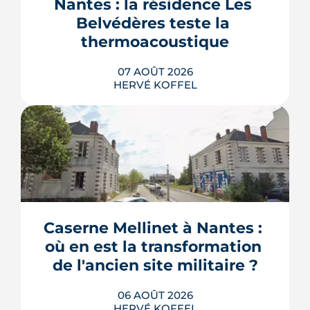
Nantes : la résidence Les 
Belvédères teste la 
thermoacoustique
07 AOÛT 2026
HERVÉ KOFFEL
Une start-up nantaise fait produire de
l'eau chaude « par le son » à un
immeuble social de Bellevue-
Chantenay. Derrière l'effet d'annonce,
Caserne Mellinet à Nantes : 
une pompe à chaleur à hélium
branchée sur le réseau de chaleur
où en est la transformation 
urbain, testée un an grandeur nature.
de l'ancien site militaire ?
LIRE L'ARTICLE
06 AOÛT 2026
HERVÉ KOFFEL