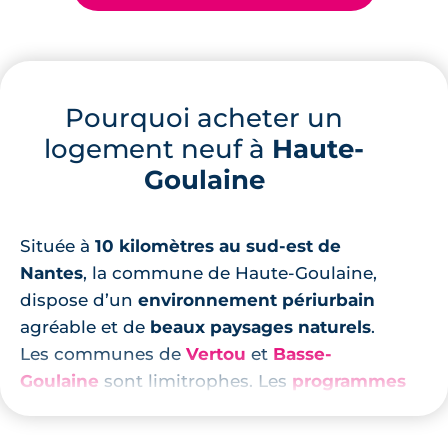
Pourquoi acheter un
logement neuf à
Haute-
Goulaine
Située à
10 kilomètres au sud-est de
Nantes
, la commune de Haute-Goulaine,
dispose d’un
environnement périurbain
agréable et de
beaux paysages naturels
.
Les communes de
Vertou
et
Basse-
Goulaine
sont limitrophes. Les
programmes
immobiliers neufs
se développent ici dans
un cadre particulièrement apprécié des