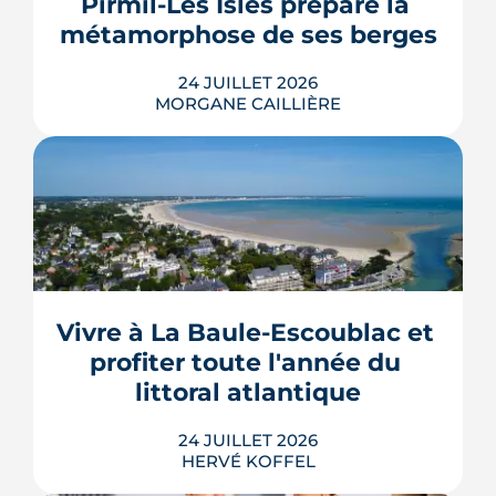
Pirmil-Les Isles prépare la 
thermodynamique, chauffage au bois
et solaire thermi...
métamorphose de ses berges
LIRE L'ARTICLE
24 JUILLET 2026
MORGANE CAILLIÈRE
Le projet de la ZAC Pirmil-Les Isles
déploie 3 300 logements neufs entre
Rezé et Nantes, dont 55 % attribués au
locatif social et à l'accession abordable
Vivre à La Baule-Escoublac et 
en Bail Réel Solidaire.
profiter toute l'année du 
LIRE L'ARTICLE
littoral atlantique
24 JUILLET 2026
HERVÉ KOFFEL