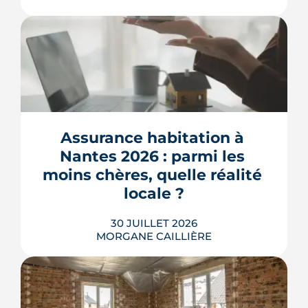
L'ancienne caserne Mellinet devient un
quartier habité de treize hectares et
demi. Livraisons de logements, friche
culturelle, Ehpad, parc agrandi : voici
où en est le chantier, hameau par
Assurance habitation à 
hameau.
Nantes 2026 : parmi les 
LIRE L'ARTICLE
moins chères, quelle réalité 
locale ?
30 JUILLET 2026
MORGANE CAILLIÈRE