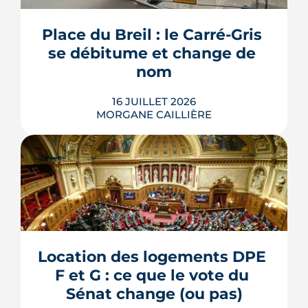
l'accord du promoteur. Distincts des
travaux réservés exécutés après la
Place du Breil : le Carré-Gris 
livraison, ces aménagements
se débitume et change de 
s'encadrent par un contrat spécifique
et...
nom
LIRE L'ARTICLE
16 JUILLET 2026
MORGANE CAILLIÈRE
L'esplanade goudronnée du Breil-
Malville, doublée d'un parking, est en
travaux depuis janvier. D'ici décembre,
elle doit devenir une place piétonne et
plantée, débaptisée au profit d'Aimée
Location des logements DPE 
Lallement, féministe et résistante.
F et G : ce que le vote du 
LIRE L'ARTICLE
Sénat change (ou pas)