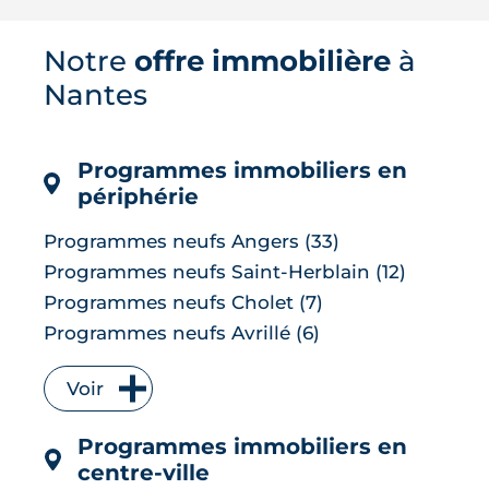
images satellites révèlent jusqu'à 7 °C
d'écart entre les tissus bitumés et les
Notre
offre immobilière
à
zones plantées. Cette cartographie de
la surchauffe aide désormais à cibler la
Nantes
renaturation de la ville, du plan Pleine
terre aux r�...
LIRE L'ARTICLE
Programmes immobiliers en
périphérie
Programmes neufs Angers (33)
Programmes neufs Saint-Herblain (12)
Programmes neufs Cholet (7)
Programmes neufs Avrillé (6)
Programmes neufs La Chapelle-sur-Erdre
(6)
Voir
Programmes neufs Les Herbiers (4)
Programmes immobiliers en
Programmes neufs Orvault (4)
centre-ville
Programmes neufs Saint-Sébastien-sur-