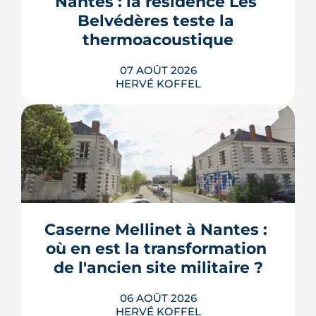
Nantes : la résidence Les 
Belvédères teste la 
thermoacoustique
07 AOÛT 2026
HERVÉ KOFFEL
Une start-up nantaise fait produire de
l'eau chaude « par le son » à un
immeuble social de Bellevue-
Chantenay. Derrière l'effet d'annonce,
Caserne Mellinet à Nantes : 
une pompe à chaleur à hélium
branchée sur le réseau de chaleur
où en est la transformation 
urbain, testée un an grandeur nature.
de l'ancien site militaire ?
LIRE L'ARTICLE
06 AOÛT 2026
HERVÉ KOFFEL