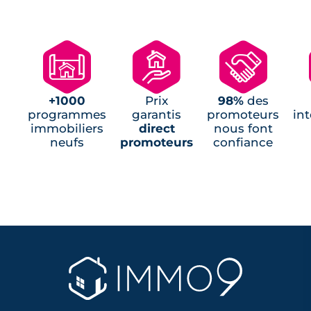
Programmes neufs Saint-Brevin-les-Pins
(1)
Programmes neufs Saint-Michel-Chef-
🗺
🏘
🤝
Chef (1)
Programmes neufs Saint-Père-en-Retz (1)
Programmes neufs Trignac (1)
+1000
Prix
98%
des
Programmes neufs La Turballe (1)
programmes
garantis
promoteurs
in
immobiliers
direct
nous font
neufs
promoteurs
confiance