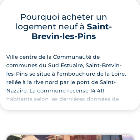
Pourquoi acheter un
logement neuf à
Saint-
Brevin-les-Pins
Ville centre de la Communauté de
communes du Sud Estuaire, Saint-Brevin-
les-Pins se situe à l'embouchure de la Loire,
reliée à la rive nord par le pont de Saint-
Nazaire. La commune recense 14 411
habitants selon les dernières données de
l’INSEE, pour un revenu disponible médian
par unité de consommation de 25 780 €. Le
territoire brévinois est limitrophe des
communes de Saint-Michel-Chef-Chef,