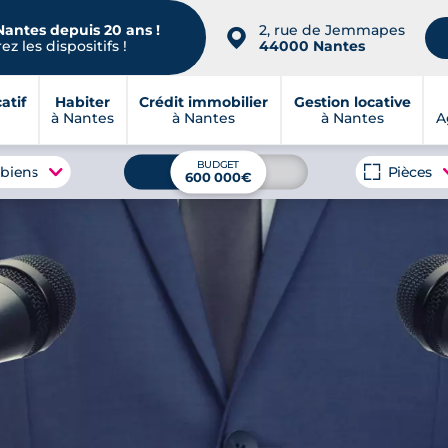
Nantes depuis 20 ans !
2, rue de Jemmapes
📍
z les dispositifs !
44000 Nantes
atif
Habiter
Crédit immobilier
Gestion locative
à Nantes
à Nantes
à Nantes
A
BUDGET
 biens
Pièces
600 000€