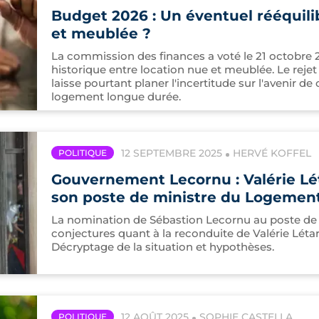
Budget 2026 : Un éventuel rééquili
et meublée ?
La commission des finances a voté le 21 octobre 2
historique entre location nue et meublée. Le reje
laisse pourtant planer l'incertitude sur l'avenir de
logement longue durée.
12 SEPTEMBRE 2025
HERVÉ KOFFEL
POLITIQUE
Gouvernement Lecornu : Valérie Lét
son poste de ministre du Logement
La nomination de Sébastion Lecornu au poste de 
conjectures quant à la reconduite de Valérie Léta
Décryptage de la situation et hypothèses.
12 AOÛT 2025
SOPHIE CASTELLA
POLITIQUE