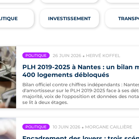
ITIQUE
INVESTISSEMENT
TRANSP
26 JUIN 2026
HERVÉ KOFFEL
POLITIQUE
PLH 2019-2025 à Nantes : un bilan m
400 logements débloqués
Bilan officiel contre chiffres indépendants : Nant
d'amortisseur sur le PLH 2019-2025 face à ses dét
majorité, voix de l'opposition et données des not
se lit à deux étages.
10 JUIN 2026
MORGANE CAILLIÈRE
POLITIQUE
Encadrement des loyers : trois scéna