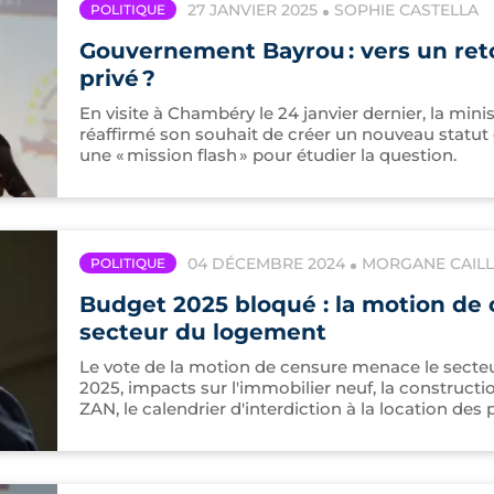
27 JANVIER 2025
SOPHIE CASTELLA
POLITIQUE
Gouvernement Bayrou : vers un reto
privé ?
En visite à Chambéry le 24 janvier dernier, la mi
réaffirmé son souhait de créer un nouveau statut d
une « mission flash » pour étudier la question.
04 DÉCEMBRE 2024
MORGANE CAILL
POLITIQUE
Budget 2025 bloqué : la motion de
secteur du logement
Le vote de la motion de censure menace le secte
2025, impacts sur l'immobilier neuf, la constructio
ZAN, le calendrier d'interdiction à la location des 