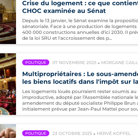
Crise du logement : ce que contient
CHOC examinée au Sénat
Depuis le 13 janvier, le Sénat examine la propositio
sénatoriale. Face à une production de logements ne
400 000 constructions annuelles d'ici 2030. Il p
de la loi SRU et l'accroissement des p...
07 NOVEMBRE 2025
MORGANE CAILL
POLITIQUE
Multipropriétaires : Le sous-amen
les biens locatifs dans l'impôt sur l
Les logements loués pourraient rester soumis au 
improductive, adopté par l’Assemblée nationale l
amendement du député socialiste Philippe Brun a
initialement prévue par Jean-Paul Matteï pour soute
23 OCTOBRE 2025
HERVÉ KOFFEL
POLITIQUE