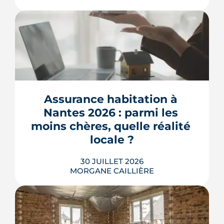
L'ancienne caserne Mellinet devient un
quartier habité de treize hectares et
demi. Livraisons de logements, friche
culturelle, Ehpad, parc agrandi : voici
où en est le chantier, hameau par
Assurance habitation à 
hameau.
Nantes 2026 : parmi les 
LIRE L'ARTICLE
moins chères, quelle réalité 
locale ?
30 JUILLET 2026
MORGANE CAILLIÈRE