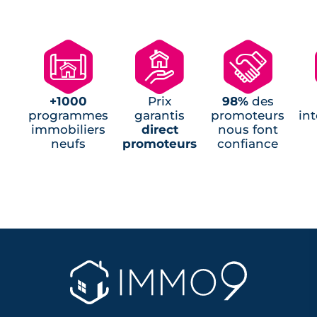
(1)
Programmes neufs Saint-Michel-Chef-
🗺
🏘
🤝
Chef (1)
Programmes neufs Saint-Père-en-Retz (1)
Programmes neufs Trignac (1)
+1000
Prix
98%
des
Programmes neufs La Turballe (1)
programmes
garantis
promoteurs
in
immobiliers
direct
nous font
neufs
promoteurs
confiance