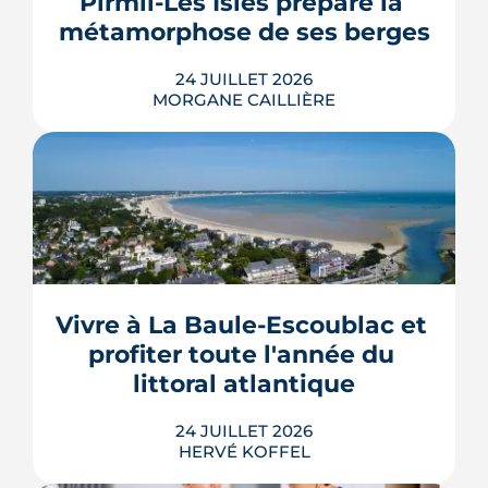
Pirmil-Les Isles prépare la 
et solaire thermi...
métamorphose de ses berges
LIRE L'ARTICLE
24 JUILLET 2026
MORGANE CAILLIÈRE
Le projet de la ZAC Pirmil-Les Isles
déploie 3 300 logements neufs entre
Rezé et Nantes, dont 55 % attribués au
locatif social et à l'accession abordable
Vivre à La Baule-Escoublac et 
en Bail Réel Solidaire.
profiter toute l'année du 
LIRE L'ARTICLE
littoral atlantique
24 JUILLET 2026
HERVÉ KOFFEL