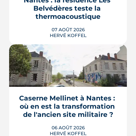
Nantes : la résidence Les 
Belvédères teste la 
thermoacoustique
07 AOÛT 2026
HERVÉ KOFFEL
Une start-up nantaise fait produire de
l'eau chaude « par le son » à un
immeuble social de Bellevue-
Chantenay. Derrière l'effet d'annonce,
Caserne Mellinet à Nantes : 
une pompe à chaleur à hélium
branchée sur le réseau de chaleur
où en est la transformation 
urbain, testée un an grandeur nature.
de l'ancien site militaire ?
LIRE L'ARTICLE
06 AOÛT 2026
HERVÉ KOFFEL