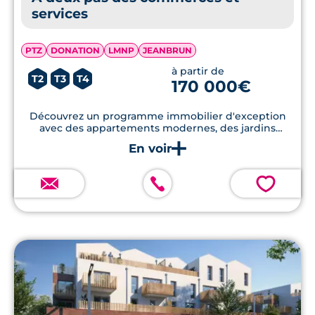
services
PTZ
DONATION
LMNP
JEANBRUN
à partir de
T2
T3
T4
170 000€
Découvrez un programme immobilier d'exception
avec des appartements modernes, des jardins
privatifs et des prestations haut de gamme, à
seulement quelques minutes du centre-ville et des
commodités.
💗