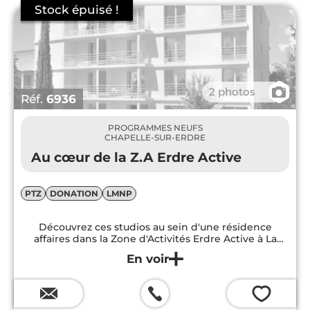
📷
2 photos
Réf.
6936
PROGRAMMES NEUFS
CHAPELLE-SUR-ERDRE
Au cœur de la Z.A Erdre Active
PTZ
DONATION
LMNP
Découvrez ces studios au sein d'une résidence
affaires dans la Zone d'Activités Erdre Active à La
Chapelle-sur-Erdre. Ces logements sont parfaits pour
un investissement LMNP.
💗