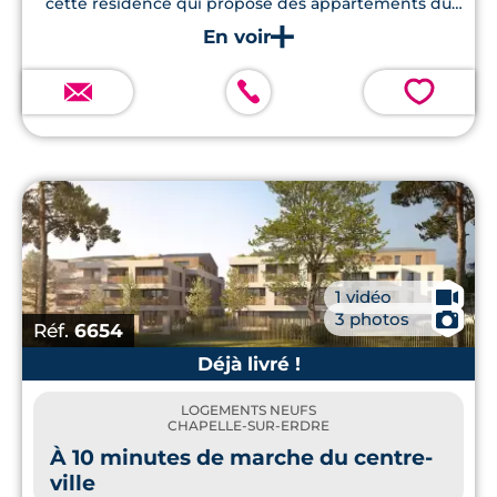
cette résidence qui propose des appartements du
studio au T4, ainsi que des maisons T3 et T4.
💗
🎥
1 vidéo
📷
3 photos
Réf.
6654
Déjà livré !
LOGEMENTS NEUFS
CHAPELLE-SUR-ERDRE
À 10 minutes de marche du centre-
ville