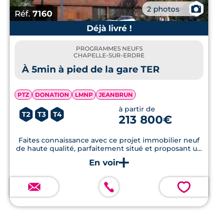
📷
2 photos
Réf.
7160
Déjà livré !
PROGRAMMES NEUFS
CHAPELLE-SUR-ERDRE
À 5min à pied de la gare TER
PTZ
DONATION
LMNP
JEANBRUN
à partir de
T2
T3
T4
213 800€
Faites connaissance avec ce projet immobilier neuf
de haute qualité, parfaitement situé et proposant un
environnement de vie exceptionnel. Un choix
judicieux pour votre avenir.
💗