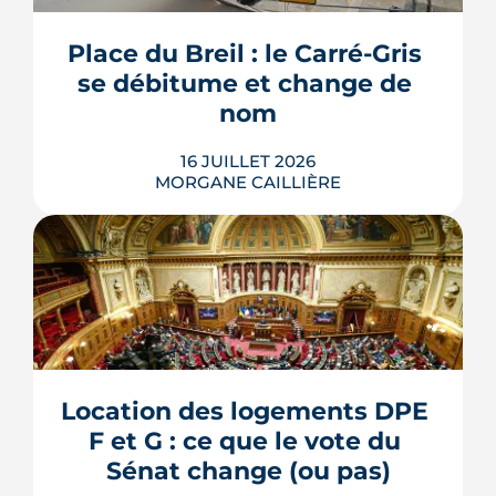
l'accord du promoteur. Distincts des
travaux réservés exécutés après la
Place du Breil : le Carré-Gris 
livraison, ces aménagements
se débitume et change de 
s'encadrent par un contrat spécifique
et...
nom
LIRE L'ARTICLE
16 JUILLET 2026
MORGANE CAILLIÈRE
L'esplanade goudronnée du Breil-
Malville, doublée d'un parking, est en
travaux depuis janvier. D'ici décembre,
elle doit devenir une place piétonne et
plantée, débaptisée au profit d'Aimée
Location des logements DPE 
Lallement, féministe et résistante.
F et G : ce que le vote du 
LIRE L'ARTICLE
Sénat change (ou pas)