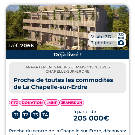
📸
Visite 3D
📷
3 photos
Réf.
7066
Déjà livré !
APPARTEMENTS NEUFS ET MAISONS NEUVES
CHAPELLE-SUR-ERDRE
Proche de toutes les commodités
de La Chapelle-sur-Erdre
PTZ
DONATION
LMNP
JEANBRUN
à partir de
T1
T2
T3
T4
205 000€
Proche du centre de la Chapelle-sur-Erdre, découvrez