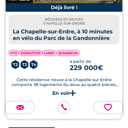
Déjà livré !
RÉSIDENCES NEUVES
CHAPELLE-SUR-ERDRE
La Chapelle-sur-Erdre, à 10 minutes
en vélo du Parc de la Gandonnière
PTZ
DONATION
LMNP
JEANBRUN
à partir de
T2
T3
T4
229 000€
Cette résidence neuve à la Chapelle-sur-Erdre
comporte 38 logements du deux au quatre pièces,
prolongés en espaces extérieurs au cœur d’une
environnement verdoyant.
💗