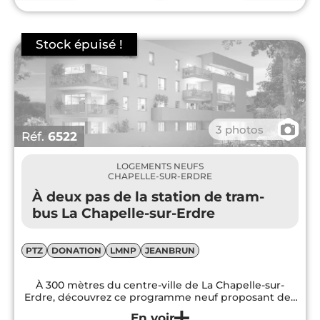
📷
3 photos
Réf.
6522
LOGEMENTS NEUFS
CHAPELLE-SUR-ERDRE
À deux pas de la station de tram-
bus La Chapelle-sur-Erdre
PTZ
DONATION
LMNP
JEANBRUN
À 300 mètres du centre-ville de La Chapelle-sur-
Erdre, découvrez ce programme neuf proposant des
appartements du T2 au T4 avec de belles superficies