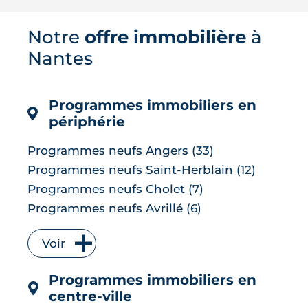
images satellites révèlent jusqu'à 7 °C
d'écart entre les tissus bitumés et les
Notre
offre immobilière
à
zones plantées. Cette cartographie de
la surchauffe aide désormais à cibler la
Nantes
renaturation de la ville, du plan Pleine
terre aux r�...
LIRE L'ARTICLE
Programmes immobiliers en
périphérie
Programmes neufs Angers (33)
Programmes neufs Saint-Herblain (12)
Programmes neufs Cholet (7)
Programmes neufs Avrillé (6)
Programmes neufs La Chapelle-sur-Erdre
(6)
Voir
Programmes neufs Les Herbiers (4)
Programmes immobiliers en
Programmes neufs Orvault (4)
centre-ville
Programmes neufs Saint-Sébastien-sur-