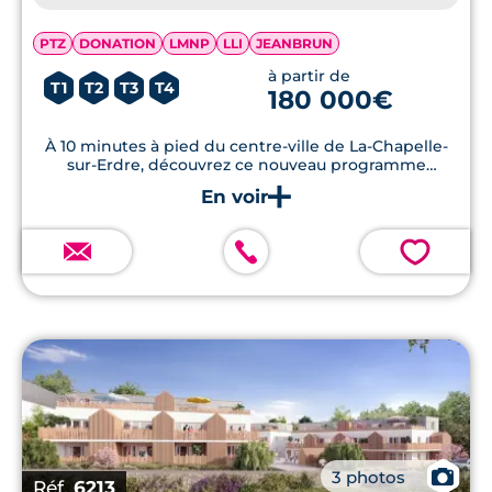
PTZ
DONATION
LMNP
LLI
JEANBRUN
à partir de
T1
T2
T3
T4
180 000€
À 10 minutes à pied du centre-ville de La-Chapelle-
sur-Erdre, découvrez ce nouveau programme
immobilier livré début 2025. Proposant des
appartements neufs du studio au T4, les prestions de
standing sont au rendez-vous.
💗
📷
3 photos
Réf.
6213