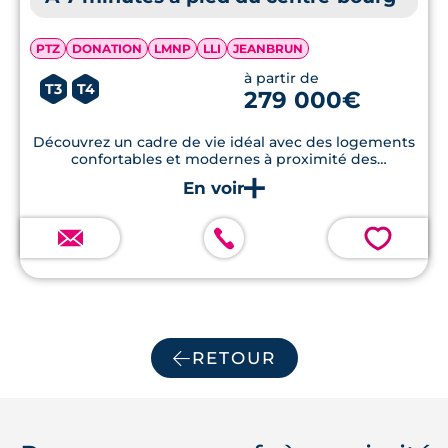
PTZ
DONATION
LMNP
LLI
JEANBRUN
à partir de
T3
T4
279 000€
Découvrez un cadre de vie idéal avec des logements
confortables et modernes à proximité des
commodités et des espaces verts.
💗
RETOUR