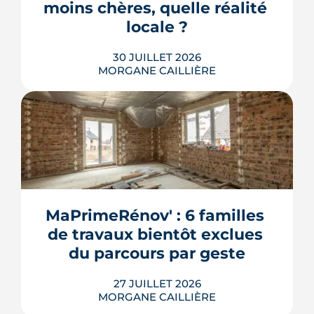
LIRE L'ARTICLE
moins chères, quelle réalité 
locale ?
30 JUILLET 2026
MORGANE CAILLIÈRE
259 € par an en moyenne régionale,
une hausse de 14 % sur un an, un
risque inondation bien réel autour de
la Loire et de la Sèvre : l'assurance
habitation nantaise conjugue tarifs
MaPrimeRénov' : 6 familles 
doux et vigilance locale. Chiffres,
de travaux bientôt exclues 
limites et conseils pour payer le juste
prix.
du parcours par geste
LIRE L'ARTICLE
27 JUILLET 2026
MORGANE CAILLIÈRE