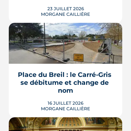
23 JUILLET 2026
MORGANE CAILLIÈRE
Les travaux modificatifs acquéreur
(TMA) permettent de personnaliser les
plans d'un logement en VEFA, sous
réserve de la faisabilité technique et de
l'accord du promoteur. Distincts des
travaux réservés exécutés après la
Place du Breil : le Carré-Gris 
livraison, ces aménagements
se débitume et change de 
s'encadrent par un contrat spécifique
et...
nom
LIRE L'ARTICLE
16 JUILLET 2026
MORGANE CAILLIÈRE