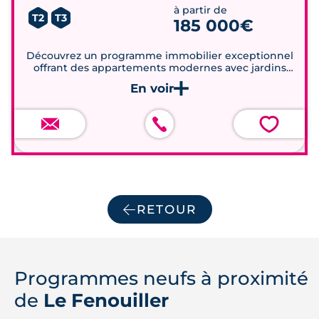
viable à ceux qui souhaitent acheter un
à partir de
T2
T3
185 000€
logement neuf en région Pays de la Loire
.
Découvrez un programme immobilier exceptionnel
offrant des appartements modernes avec jardins
privatifs, balcons et terrasses, à proximité immédiate
des commodités et des écoles.
💗
RETOUR
Programmes neufs à proximité
de
Le Fenouiller