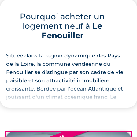
Pourquoi acheter un
logement neuf à
Le
Fenouiller
Située dans la région dynamique des Pays
de la Loire, la commune vendéenne du
Fenouiller se distingue par son cadre de vie
paisible et son attractivité immobilière
croissante. Bordée par l'océan Atlantique et
jouissant d'un climat océanique franc, Le
Fenouiller offre un environnement naturel
préservé entre bocage et marais. La
commune s'étend sur 1 783 hectares et se
trouve à proximité immédiate de la célèbre