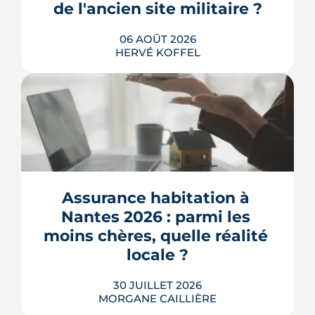
de l'ancien site militaire ?
LIRE L'ARTICLE
06 AOÛT 2026
HERVÉ KOFFEL
L'ancienne caserne Mellinet devient un
quartier habité de treize hectares et
demi. Livraisons de logements, friche
culturelle, Ehpad, parc agrandi : voici
où en est le chantier, hameau par
Assurance habitation à 
hameau.
Nantes 2026 : parmi les 
LIRE L'ARTICLE
moins chères, quelle réalité 
locale ?
30 JUILLET 2026
MORGANE CAILLIÈRE