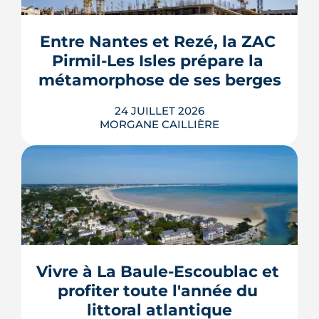
septembre 2026, sous réserve de la
publication des textes définitifs.
Isolation des combles et toitures,
Entre Nantes et Rezé, la ZAC 
fenêtres, VMC, chauffe-eau
Pirmil-Les Isles prépare la 
thermodynamique, chauffage au bois
et solaire thermi...
métamorphose de ses berges
LIRE L'ARTICLE
24 JUILLET 2026
MORGANE CAILLIÈRE
Le projet de la ZAC Pirmil-Les Isles
déploie 3 300 logements neufs entre
Rezé et Nantes, dont 55 % attribués au
locatif social et à l'accession abordable
Vivre à La Baule-Escoublac et 
en Bail Réel Solidaire.
profiter toute l'année du 
LIRE L'ARTICLE
littoral atlantique