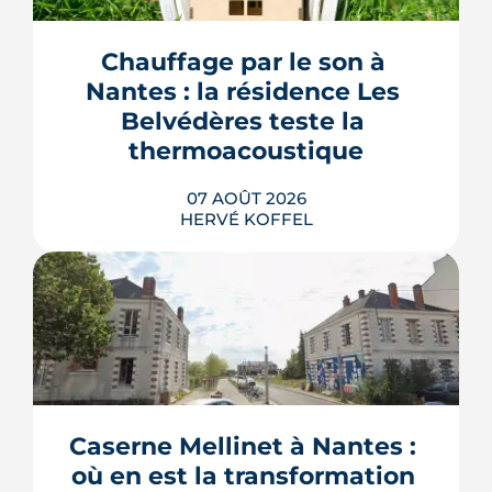
Chauffage par le son à 
Nantes : la résidence Les 
Belvédères teste la 
thermoacoustique
07 AOÛT 2026
HERVÉ KOFFEL
Une start-up nantaise fait produire de
l'eau chaude « par le son » à un
immeuble social de Bellevue-
Chantenay. Derrière l'effet d'annonce,
Caserne Mellinet à Nantes : 
une pompe à chaleur à hélium
branchée sur le réseau de chaleur
où en est la transformation 
urbain, testée un an grandeur nature.