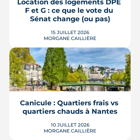
plantée, débaptisée au profit d'Aimée
Location des logements DPE 
Lallement, féministe et résistante.
F et G : ce que le vote du 
LIRE L'ARTICLE
Sénat change (ou pas)
15 JUILLET 2026
MORGANE CAILLIÈRE
La location des logements DPE F et G
revient au cœur du débat : le 8 juillet
2026, le Sénat a voté des dérogations à
leur interdiction de mise en location.
Contrat de travaux conclu avant 2030,
cas des copropriétés, baux en cours :
Canicule : Quartiers frais vs 
voici ce que le texte prévoit réellement,
quartiers chauds à Nantes
et surtout ce qu...
LIRE L'ARTICLE
10 JUILLET 2026
MORGANE CAILLIÈRE