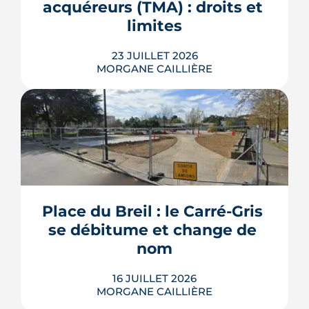
acquéreurs (TMA) : droits et 
un projet d'achat.
limites
LIRE L'ARTICLE
23 JUILLET 2026
MORGANE CAILLIÈRE
Les travaux modificatifs acquéreur
(TMA) permettent de personnaliser les
plans d'un logement en VEFA, sous
réserve de la faisabilité technique et de
l'accord du promoteur. Distincts des
travaux réservés exécutés après la
Place du Breil : le Carré-Gris 
livraison, ces aménagements
se débitume et change de 
s'encadrent par un contrat spécifique
et...
nom
LIRE L'ARTICLE
16 JUILLET 2026
MORGANE CAILLIÈRE