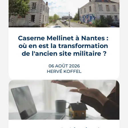
Caserne Mellinet à Nantes : 
où en est la transformation 
de l'ancien site militaire ?
06 AOÛT 2026
HERVÉ KOFFEL
L'ancienne caserne Mellinet devient un
quartier habité de treize hectares et
demi. Livraisons de logements, friche
culturelle, Ehpad, parc agrandi : voici