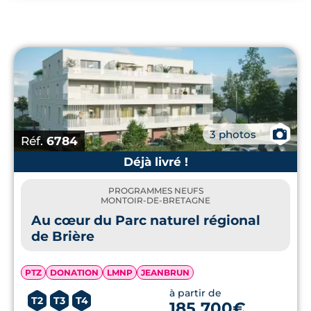
Montoir-de-Bretagne dispose de toutes les
commodités pour y vivre à l'année. Si vous
aussi vous souhaitez réaliser un projet de
résidence principale ou secondaire,
découvrez le meilleur de l'
immobilier neuf à
Nantes
, sa périphérie et sur la Côte de Jade.
📷
3 photos
Réf.
6784
Déjà livré !
PROGRAMMES NEUFS
MONTOIR-DE-BRETAGNE
Au cœur du Parc naturel régional
de Brière
PTZ
DONATION
LMNP
JEANBRUN
à partir de
T2
T3
T4
185 700€