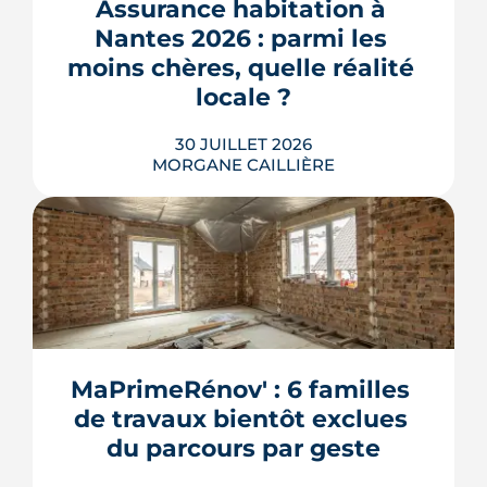
où en est le chantier, hameau par
Assurance habitation à 
hameau.
Nantes 2026 : parmi les 
LIRE L'ARTICLE
moins chères, quelle réalité 
locale ?
30 JUILLET 2026
MORGANE CAILLIÈRE
259 € par an en moyenne régionale,
une hausse de 14 % sur un an, un
risque inondation bien réel autour de
la Loire et de la Sèvre : l'assurance
habitation nantaise conjugue tarifs
MaPrimeRénov' : 6 familles 
doux et vigilance locale. Chiffres,
de travaux bientôt exclues 
limites et conseils pour payer le juste
prix.
du parcours par geste
LIRE L'ARTICLE