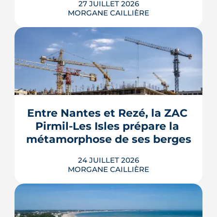
27 JUILLET 2026
MORGANE CAILLIÈRE
Le Gouvernement prévoit de retirer six
familles de travaux du parcours « par
geste » de MaPrimeRénov' au 1er
septembre 2026, sous réserve de la
publication des textes définitifs.
Isolation des combles et toitures,
Entre Nantes et Rezé, la ZAC 
fenêtres, VMC, chauffe-eau
Pirmil-Les Isles prépare la 
thermodynamique, chauffage au bois
et solaire thermi...
métamorphose de ses berges
LIRE L'ARTICLE
24 JUILLET 2026
MORGANE CAILLIÈRE