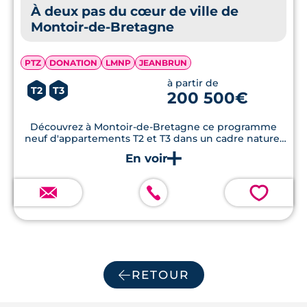
À deux pas du cœur de ville de
Montoir-de-Bretagne
PTZ
DONATION
LMNP
JEANBRUN
à partir de
T2
T3
200 500€
Découvrez à Montoir-de-Bretagne ce programme
neuf d'appartements T2 et T3 dans un cadre naturel
et verdoyant.
💗
RETOUR