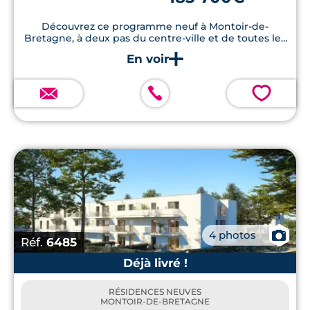
Découvrez ce programme neuf à Montoir-de-
Bretagne, à deux pas du centre-ville et de toutes les
commodités. Laissez-vous séduire par les prestations
de standing offertes.
💗
📷
4 photos
Réf.
6485
Déjà livré !
RÉSIDENCES NEUVES
MONTOIR-DE-BRETAGNE