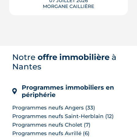
07 JUILLET 2026
MORGANE CAILLIÈRE
Des murs assez épais pour faire
glacière, des façades qui captent le
vent, des toits qui se brumisent :
Notre
offre immobilière
à
partout dans le monde, l'architecture
bioclimatique garde les bâtiments au
Nantes
frais sans le moindre compresseur.
Tour d'horizon de dix réalisations qui
affrontent l'été sans climatisation, de ...
Programmes immobiliers en
LIRE L'ARTICLE
périphérie
Programmes neufs Angers (33)
Programmes neufs Saint-Herblain (12)
Programmes neufs Cholet (7)
Programmes neufs Avrillé (6)