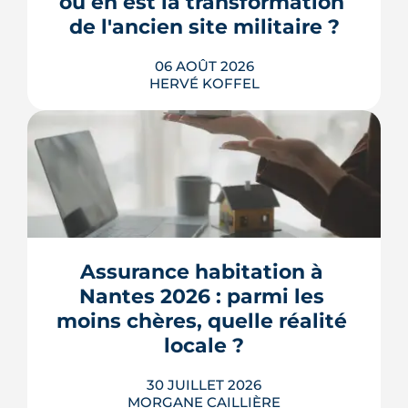
où en est la transformation 
de l'ancien site militaire ?
06 AOÛT 2026
HERVÉ KOFFEL
L'ancienne caserne Mellinet devient un
quartier habité de treize hectares et
demi. Livraisons de logements, friche
culturelle, Ehpad, parc agrandi : voici
où en est le chantier, hameau par
Assurance habitation à 
hameau.
Nantes 2026 : parmi les 
LIRE L'ARTICLE
moins chères, quelle réalité 
locale ?
30 JUILLET 2026
MORGANE CAILLIÈRE