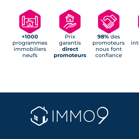
Programmes neufs Saint-Michel-Chef-
🗺
🏘
🤝
Chef (1)
Programmes neufs Saint-Père-en-Retz (1)
Programmes neufs Trignac (1)
+1000
Prix
98%
des
Programmes neufs La Turballe (1)
programmes
garantis
promoteurs
in
immobiliers
direct
nous font
neufs
promoteurs
confiance