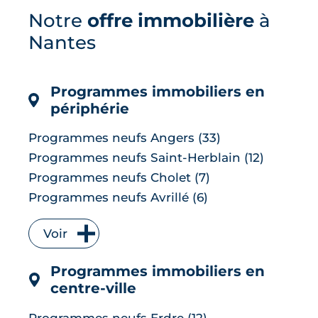
vent, des toits qui se brumisent :
Notre
offre immobilière
à
partout dans le monde, l'architecture
bioclimatique garde les bâtiments au
Nantes
frais sans le moindre compresseur.
Tour d'horizon de dix réalisations qui
affrontent l'été sans climatisation, de ...
Programmes immobiliers en
LIRE L'ARTICLE
périphérie
Programmes neufs Angers (33)
Programmes neufs Saint-Herblain (12)
Programmes neufs Cholet (7)
Programmes neufs Avrillé (6)
Programmes neufs La Chapelle-sur-Erdre
(6)
Voir
Programmes neufs Les Herbiers (4)
Programmes immobiliers en
Programmes neufs Orvault (4)
centre-ville
Programmes neufs Saint-Sébastien-sur-
Loire (4)