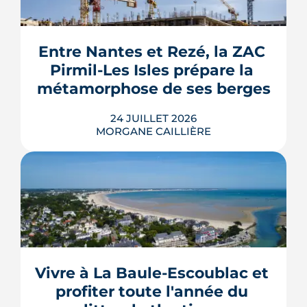
septembre 2026, sous réserve de la
publication des textes définitifs.
Isolation des combles et toitures,
Entre Nantes et Rezé, la ZAC 
fenêtres, VMC, chauffe-eau
Pirmil-Les Isles prépare la 
thermodynamique, chauffage au bois
et solaire thermi...
métamorphose de ses berges
LIRE L'ARTICLE
24 JUILLET 2026
MORGANE CAILLIÈRE
Le projet de la ZAC Pirmil-Les Isles
déploie 3 300 logements neufs entre
Rezé et Nantes, dont 55 % attribués au
locatif social et à l'accession abordable
Vivre à La Baule-Escoublac et 
en Bail Réel Solidaire.
profiter toute l'année du 
LIRE L'ARTICLE