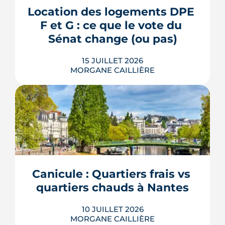
plantée, débaptisée au profit d'Aimée
Location des logements DPE 
Lallement, féministe et résistante.
F et G : ce que le vote du 
LIRE L'ARTICLE
Sénat change (ou pas)
15 JUILLET 2026
MORGANE CAILLIÈRE
La location des logements DPE F et G
revient au cœur du débat : le 8 juillet
2026, le Sénat a voté des dérogations à
leur interdiction de mise en location.
Contrat de travaux conclu avant 2030,
cas des copropriétés, baux en cours :
Canicule : Quartiers frais vs 
voici ce que le texte prévoit réellement,
quartiers chauds à Nantes
et surtout ce qu...
LIRE L'ARTICLE
10 JUILLET 2026
MORGANE CAILLIÈRE