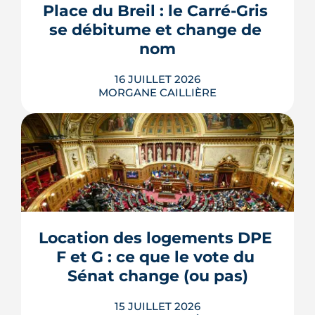
Place du Breil : le Carré-Gris 
livraison, ces aménagements
se débitume et change de 
s'encadrent par un contrat spécifique
et...
nom
LIRE L'ARTICLE
16 JUILLET 2026
MORGANE CAILLIÈRE
L'esplanade goudronnée du Breil-
Malville, doublée d'un parking, est en
travaux depuis janvier. D'ici décembre,
elle doit devenir une place piétonne et
plantée, débaptisée au profit d'Aimée
Location des logements DPE 
Lallement, féministe et résistante.
F et G : ce que le vote du 
LIRE L'ARTICLE
Sénat change (ou pas)
15 JUILLET 2026