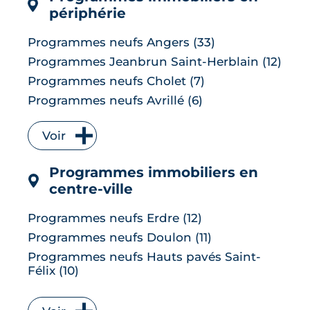
LIRE L'ARTICLE
périphérie
Programmes neufs Angers (33)
Programmes Jeanbrun Saint-Herblain (12)
Programmes neufs Cholet (7)
Programmes neufs Avrillé (6)
Programmes Jeanbrun La Chapelle-sur-
Erdre (6)
Voir
Programmes neufs Les Herbiers (4)
Programmes immobiliers en
Programmes Jeanbrun Orvault (4)
centre-ville
Programmes Jeanbrun Saint-Sébastien-
sur-Loire (4)
Programmes neufs Erdre (12)
Programmes Jeanbrun Vertou (4)
Programmes neufs Doulon (11)
Programmes Jeanbrun Carquefou (3)
Programmes neufs Hauts pavés Saint-
Programmes neufs Les Ponts-de-Cé (3)
Félix (10)
Programmes Jeanbrun Rezé (3)
Programmes neufs Saint-Donatien (6)
Programmes Jeanbrun Basse-Goulaine
Programmes neufs Zola (6)