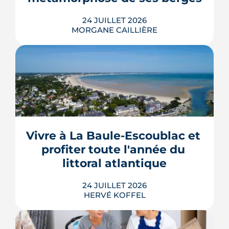
LIRE L'ARTICLE
24 JUILLET 2026
MORGANE CAILLIÈRE
Le projet de la ZAC Pirmil-Les Isles
déploie 3 300 logements neufs entre
Rezé et Nantes, dont 55 % attribués au
locatif social et à l'accession abordable
Vivre à La Baule-Escoublac et 
en Bail Réel Solidaire.
profiter toute l'année du 
LIRE L'ARTICLE
littoral atlantique
24 JUILLET 2026
HERVÉ KOFFEL