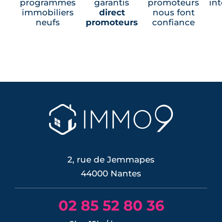
programmes
garantis
promoteurs
in
Programmes neufs La Turballe (1)
immobiliers
direct
nous font
neufs
promoteurs
confiance
2, rue de Jemmapes
44000 Nantes
02 85 52 80 36