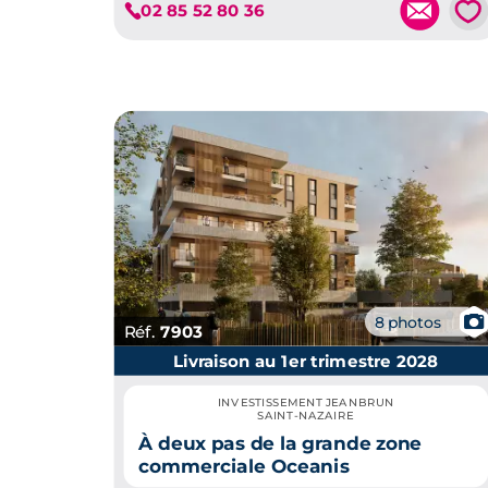
💗
02 85 52 80 36
📷
8 photos
Réf.
7903
Livraison au 1er trimestre 2028
INVESTISSEMENT JEANBRUN
SAINT-NAZAIRE
À deux pas de la grande zone
commerciale Oceanis