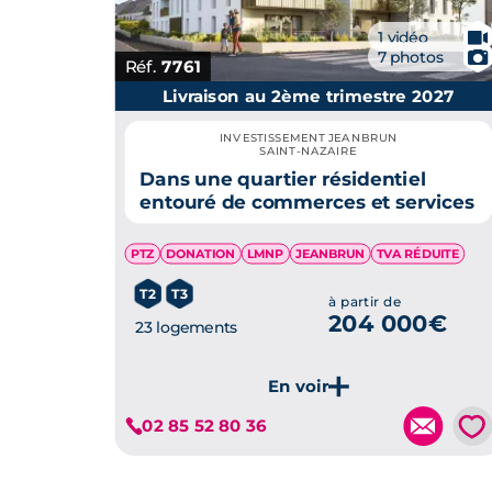
🎥
1 vidéo
📷
7 photos
Réf.
7761
Livraison au 2ème trimestre 2027
INVESTISSEMENT JEANBRUN
SAINT-NAZAIRE
Dans une quartier résidentiel
entouré de commerces et services
PTZ
DONATION
LMNP
JEANBRUN
TVA RÉDUITE
T2
T3
à partir de
204 000€
23 logements
💗
02 85 52 80 36
Je découvre ce programme