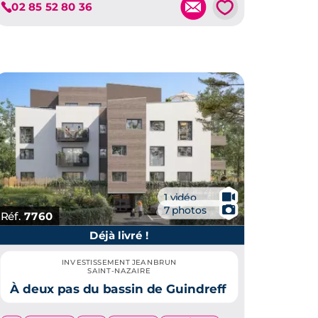
💗
02 85 52 80 36
🎥
1 vidéo
📷
7 photos
Réf.
7760
Déjà livré !
INVESTISSEMENT JEANBRUN
SAINT-NAZAIRE
À deux pas du bassin de Guindreff