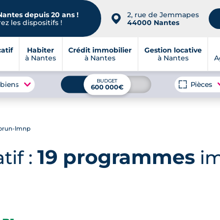
Nantes depuis 20 ans !
2, rue de Jemmapes
📍
z les dispositifs !
44000 Nantes
atif
Habiter
Crédit immobilier
Gestion locative
à Nantes
à Nantes
à Nantes
A
BUDGET
 biens
Pièces
600 000€
nbrun-lmnp
19 programmes
tif :
im