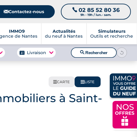
02 85 52 80 36
📞
📧
Contactez-nous
9h - 19h / lun.- sam.
IMMO9
Actualités
Simulateurs
gence de Nantes
du neuf à Nantes
Outils et recherche
🔍
Livraison
Rechercher
CARTE
LISTE
🌍
📋
mobiliers à Saint-
NOS
OFFRES
🎁