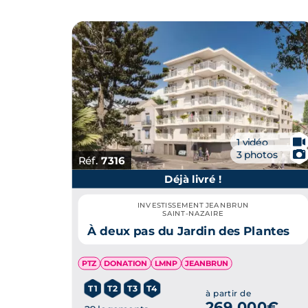
🎥
1 vidéo
📷
3 photos
Réf.
7316
Déjà livré !
INVESTISSEMENT JEANBRUN
SAINT-NAZAIRE
À deux pas du Jardin des Plantes
PTZ
DONATION
LMNP
JEANBRUN
T1
T2
T3
T4
à partir de
269 000€