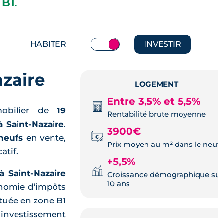
 B1
.
HABITER
INVESTIR
zaire
LOGEMENT
Entre 3,5% et 5,5%
obilier de
19
Rentabilité brute moyenne
à Saint-Nazaire
.
3900€
neufs
en vente,
Prix moyen au m² dans le neu
atif.
+5,5%
 à Saint-Nazaire
Croissance démographique s
10 ans
onomie d’impôts
ituée en zone B1
n investissement