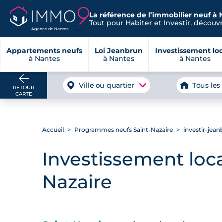
La référence de l’immobilier neuf à 
Tout pour Habiter et Investir, découvre
Agence de Nantes
Appartements neufs
Loi Jeanbrun
Investissement loc
à Nantes
à Nantes
à Nantes
Ville ou quartier
Tous les
RETOUR
CARTE
Accueil
Programmes neufs Saint-Nazaire
investir-jea
Investissement loca
Nazaire