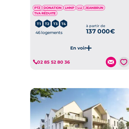
PTZ
DONATION
LMNP
LLI
JEANBRUN
TVA RÉDUITE
T1
T2
T3
T4
à partir de
137 000€
46 logements
Je découvre ce programme
💗
02 85 52 80 36