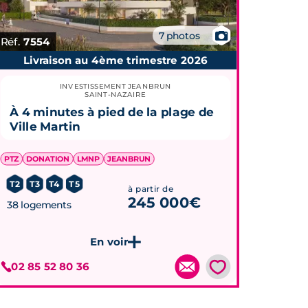
📷
7 photos
Réf.
7554
Livraison au 4ème trimestre 2026
INVESTISSEMENT JEANBRUN
SAINT-NAZAIRE
À 4 minutes à pied de la plage de
Ville Martin
PTZ
DONATION
LMNP
JEANBRUN
T2
T3
T4
T5
à partir de
245 000€
38 logements
💗
02 85 52 80 36
Je découvre ce programme