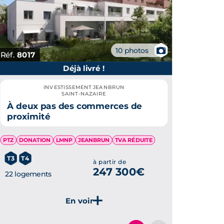
📷
10 photos
Réf.
8017
Déjà livré !
INVESTISSEMENT JEANBRUN
SAINT-NAZAIRE
À deux pas des commerces de
proximité
PTZ
DONATION
LMNP
JEANBRUN
TVA RÉDUITE
T3
T4
à partir de
247 300€
22 logements
Je découvre ce programme