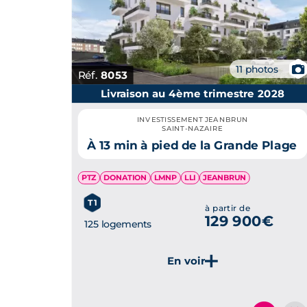
📷
11 photos
Réf.
8053
Livraison au 4ème trimestre 2028
INVESTISSEMENT JEANBRUN
SAINT-NAZAIRE
À 13 min à pied de la Grande Plage
PTZ
DONATION
LMNP
LLI
JEANBRUN
T1
à partir de
129 900€
125 logements
Je découvre ce programme