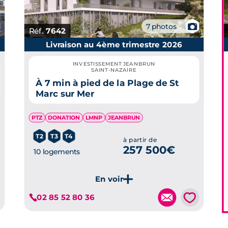
📷
7 photos
Réf.
7642
Livraison au 4ème trimestre 2026
INVESTISSEMENT JEANBRUN
SAINT-NAZAIRE
À 7 min à pied de la Plage de St
Marc sur Mer
PTZ
DONATION
LMNP
JEANBRUN
T2
T3
T4
à partir de
257 500€
10 logements
💗
02 85 52 80 36
Je découvre ce programme