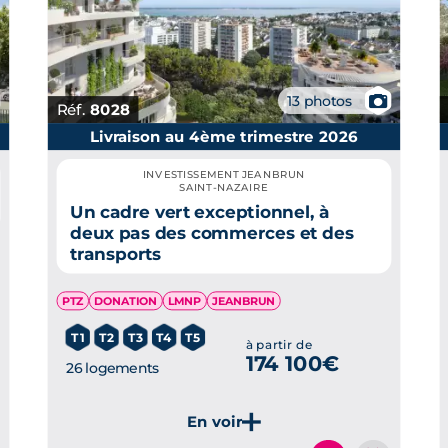
📷
13 photos
Réf.
8028
Livraison au 4ème trimestre 2026
INVESTISSEMENT JEANBRUN
SAINT-NAZAIRE
Un cadre vert exceptionnel, à
deux pas des commerces et des
transports
PTZ
DONATION
LMNP
JEANBRUN
T1
T2
T3
T4
T5
à partir de
174 100€
26 logements
Je découvre ce programme