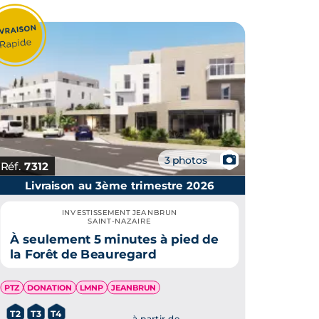
📷
3 photos
Réf.
7312
Livraison au 3ème trimestre 2026
INVESTISSEMENT JEANBRUN
SAINT-NAZAIRE
À seulement 5 minutes à pied de
la Forêt de Beauregard
PTZ
DONATION
LMNP
JEANBRUN
T2
T3
T4
à partir de