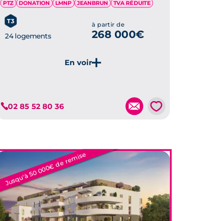
PTZ
DONATION
LMNP
JEANBRUN
TVA RÉDUITE
T3
à partir de
268 000€
24 logements
Je découvre ce programme
💗
02 85 52 80 36
Jusqu'à 50 000€ de remise