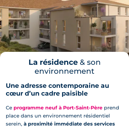
🗞
📞
Lot
204
38.60 m²
2
ème
étage
164 000 €
TVA 20%
Surface annexe
Orientation
La résidence
& son
Balcon
Sud
environnement
🗞
📞
Une adresse contemporaine au
cœur d’un cadre paisible
Lot
103
42.80 m²
1
er
étage
Ce
programme neuf à Port-Saint-Père
prend
165 000 €
TVA 20%
place dans un environnement résidentiel
serein,
à proximité immédiate des services
Surface annexe
Orientation