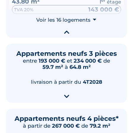
43.80 m²
1
er
étage
143 000 €
TVA 20%
Surface annexe
Voir les 16 logements
Orientation
⮟
Balcon
Nord-Ouest
▾
🗞
📞
Appartements neufs 3 pièces
entre
193 000 €
et
234 000 €
de
Lot
114
59.7 m²
à
64.8 m²
40.40 m²
1
er
étage
150 000 €
TVA 20%
livraison à partir du
4T2028
Surface annexe
Orientation
▾
Balcon
Est
🗞
📞
Appartements neufs 4 pièces*
à partir de
267 000 €
de
79.2 m²