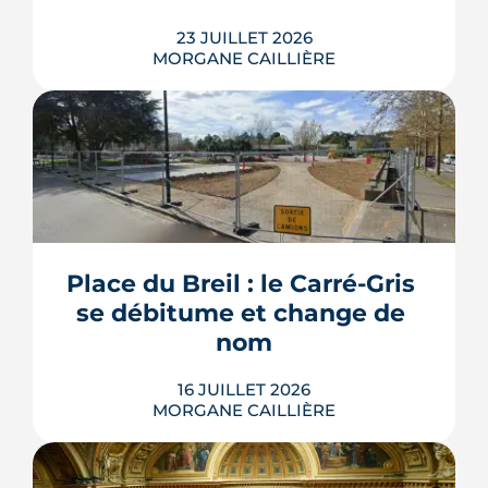
LIRE L'ARTICLE
23 JUILLET 2026
MORGANE CAILLIÈRE
Les travaux modificatifs acquéreur
(TMA) permettent de personnaliser les
plans d'un logement en VEFA, sous
réserve de la faisabilité technique et de
l'accord du promoteur. Distincts des
travaux réservés exécutés après la
Place du Breil : le Carré-Gris 
livraison, ces aménagements
se débitume et change de 
s'encadrent par un contrat spécifique
et...
nom
LIRE L'ARTICLE
16 JUILLET 2026
MORGANE CAILLIÈRE