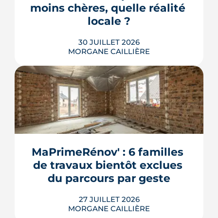
LIRE L'ARTICLE
moins chères, quelle réalité 
recommande sans hésiter.
locale ?
30 JUILLET 2026
MORGANE CAILLIÈRE
259 € par an en moyenne régionale,
une hausse de 14 % sur un an, un
risque inondation bien réel autour de
la Loire et de la Sèvre : l'assurance
habitation nantaise conjugue tarifs
MaPrimeRénov' : 6 familles 
doux et vigilance locale. Chiffres,
de travaux bientôt exclues 
limites et conseils pour payer le juste
prix.
du parcours par geste
LIRE L'ARTICLE
27 JUILLET 2026
MORGANE CAILLIÈRE