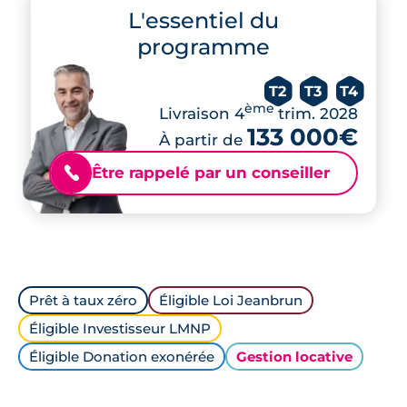
L'essentiel du
programme
T2
T3
T4
ème
Livraison 4
trim. 2028
133 000€
À partir de
Être rappelé par un conseiller
📞
Prêt à taux zéro
Éligible Loi Jeanbrun
Éligible Investisseur LMNP
Éligible Donation exonérée
Gestion locative