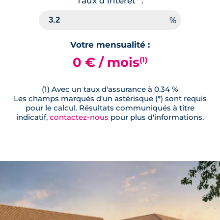
Taux d'interêt* :
🗞
📞
Lot
209
Votre mensualité :
40.70 m²
2
ème
étage
0 € / mois
(1)
161 000 €
TVA 20%
Surface annexe
Orientation
(1) Avec un taux d'assurance à 0.34 %
Balcon
Sud-Ouest
Les champs marqués d'un astérisque (*) sont requis
pour le calcul. Résultats communiqués à titre
indicatif,
contactez-nous
pour plus d'informations.
🗞
📞
Lot
104
42.30 m²
1
er
étage
163 000 €
TVA 20%
Surface annexe
Orientation
Balcon
Sud