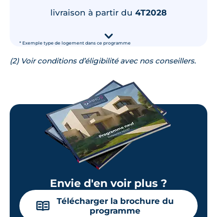
Lot
113
livraison à partir du
4T2028
40.60 m²
1
er
étage
151 000 €
TVA 20%
▾
* Exemple type de logement dans ce programme
Surface annexe
Orientation
Balcon
Est
(2) Voir conditions d’éligibilité avec nos conseillers.
🗞
📞
Lot
213
40.40 m²
2
ème
étage
154 000 €
TVA 20%
Surface annexe
Orientation
Balcon
Est
Envie d'en voir plus ?
Télécharger la brochure du
🗞
📞
📖
programme