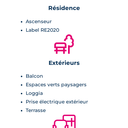
Grand-Lieu se situe à environ 18 minutes,
Résidence
tandis que le centre-ville de Nantes est
accessible en 25 minutes et Pornic en 30
Ascenseur
minutes. Port-Saint-Père séduit ainsi par sa
Label RE2020
situation à la fois calme, connectée et tournée
🌲
vers la nature.
Extérieurs
Balcon
Espaces verts paysagers
Loggia
Prise électrique extérieur
Terrasse
🛋