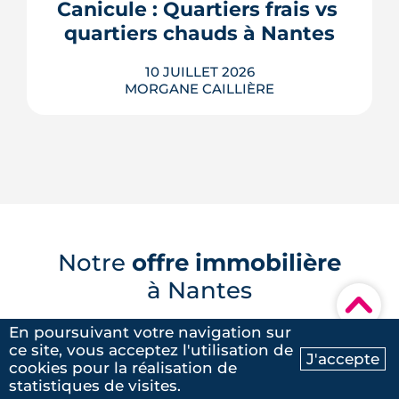
cas des copropriétés, baux en cours :
Canicule : Quartiers frais vs 
voici ce que le texte prévoit réellement,
quartiers chauds à Nantes
et surtout ce qu...
LIRE L'ARTICLE
10 JUILLET 2026
MORGANE CAILLIÈRE
À Nantes, la chaleur ne frappe pas tous
les secteurs de la même façon : les
images satellites révèlent jusqu'à 7 °C
d'écart entre les tissus bitumés et les
zones plantées. Cette cartographie de
la surchauffe aide désormais à cibler la
Notre
offre immobilière
renaturation de la ville, du plan Pleine
à Nantes
terre aux r�...
▾
LIRE L'ARTICLE
En poursuivant votre navigation sur
Programmes immobiliers en
ce site, vous acceptez l'utilisation de
J'accepte
cookies pour la réalisation de
périphérie
Ma recherche
Contactez-nous
statistiques de visites.