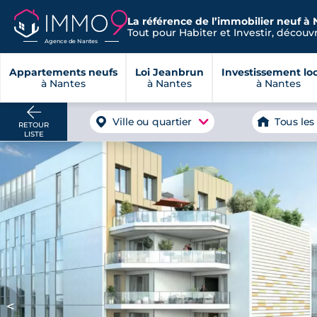
La référence de l’immobilier neuf à 
Tout pour Habiter et Investir, découvre
Agence de Nantes
Appartements neufs
Loi Jeanbrun
Investissement loc
à Nantes
à Nantes
à Nantes
Ville ou quartier
Tous les
RETOUR
LISTE
<