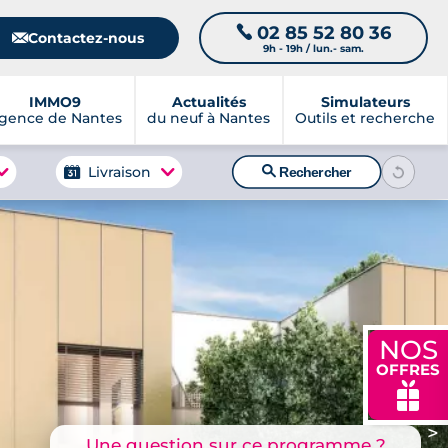
02 85 52 80 36
📞
📧
Contactez-nous
9h - 19h / lun.- sam.
IMMO9
Actualités
Simulateurs
gence de Nantes
du neuf à Nantes
Outils et recherche
🔍
Livraison
Rechercher
NOS
OFFRES
🎁
>
Une question sur ce programme ?