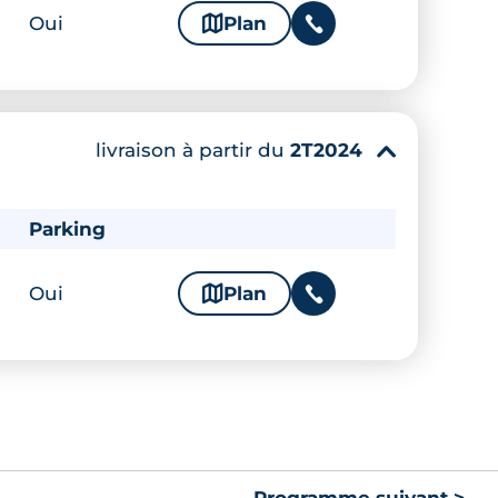
Oui
🗞
Plan
📞
livraison à partir du
2T2024
▾
Parking
Oui
🗞
Plan
📞