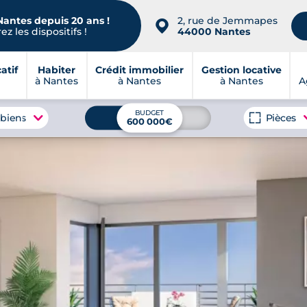
Nantes depuis 20 ans !
2, rue de Jemmapes
📍
z les dispositifs !
44000 Nantes
atif
Habiter
Crédit immobilier
Gestion locative
à Nantes
à Nantes
à Nantes
A
BUDGET
 biens
Pièces
600 000€