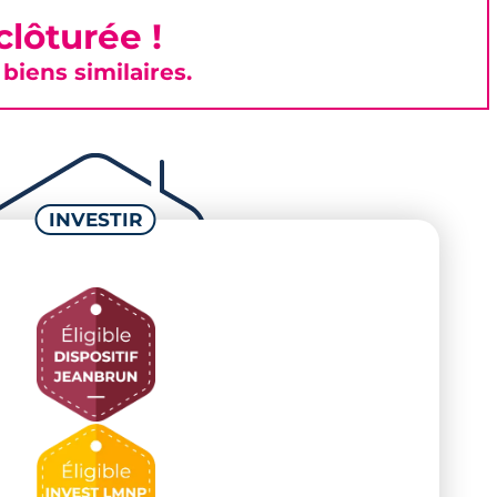
lôturée !
iens similaires.