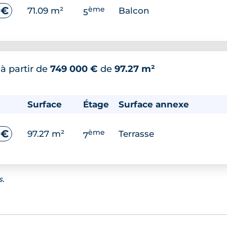
ème
 €
71.09 m²
Balcon
5
*
à partir de
749 000 €
de
97.27 m²
Surface
Étage
Surface annexe
ème
 €
97.27 m²
Terrasse
7
s.