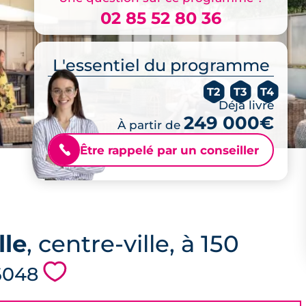
02 85 52 80 36
L'essentiel du programme
T2
T3
T4
Déjà livré
249 000€
À partir de
Être rappelé par un conseiller
📞
lle
, centre-ville, à 150
💗
 6048