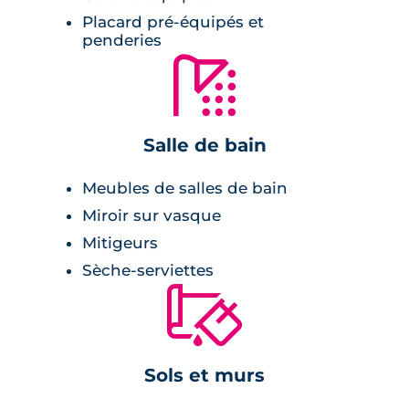
radiateur sèche-serviette,
Placard pré-équipés et
penderies
meuble vasque avec miroir et appliques
🚿
lumineuses,
carrelage avec faïence assortie.
Salle de bain
Chambre :
Meubles de salles de bain
placards.
Miroir sur vasque
Mitigeurs
Sécurité
Sèche-serviettes
🔨
Ce programme immobilier est sécurisé et son
accès se fait par le biais d'un badge ou d'un
code d'accès.
Sols et murs