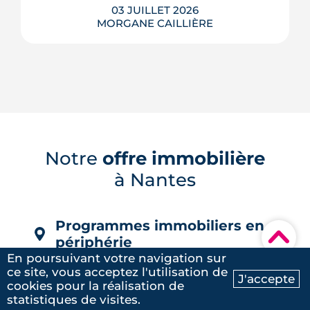
03 JUILLET 2026
MORGANE CAILLIÈRE
À Nantes, la friche Art déco des Ateliers
Normand se transforme en 28
logements sociaux, ateliers d'artisans
Notre
offre immobilière
et placette arborée. Livraison annoncée
en 2029.
à Nantes
LIRE L'ARTICLE
Programmes immobiliers en
▾
périphérie
En poursuivant votre navigation sur
Programmes neufs Angers (33)
ce site, vous acceptez l'utilisation de
J'accepte
cookies pour la réalisation de
Ma recherche
Contactez-nous
Programmes neufs Saint-Herblain (12)
statistiques de visites.