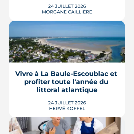
24 JUILLET 2026
MORGANE CAILLIÈRE
Le projet de la ZAC Pirmil-Les Isles
déploie 3 300 logements neufs entre
Rezé et Nantes, dont 55 % attribués au
locatif social et à l'accession abordable
Vivre à La Baule-Escoublac et 
en Bail Réel Solidaire.
profiter toute l'année du 
LIRE L'ARTICLE
littoral atlantique
24 JUILLET 2026
HERVÉ KOFFEL