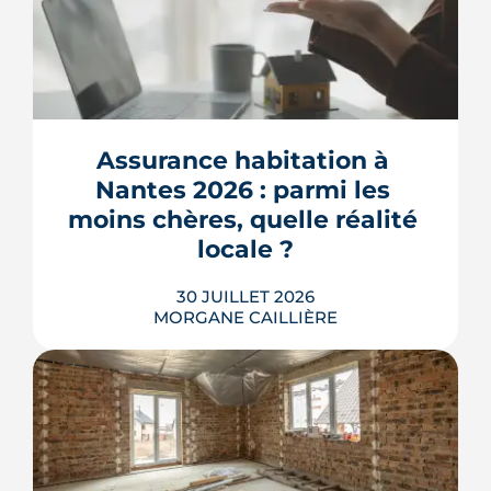
Assurance habitation à 
Nantes 2026 : parmi les 
moins chères, quelle réalité 
locale ?
30 JUILLET 2026
MORGANE CAILLIÈRE
259 € par an en moyenne régionale,
une hausse de 14 % sur un an, un
risque inondation bien réel autour de