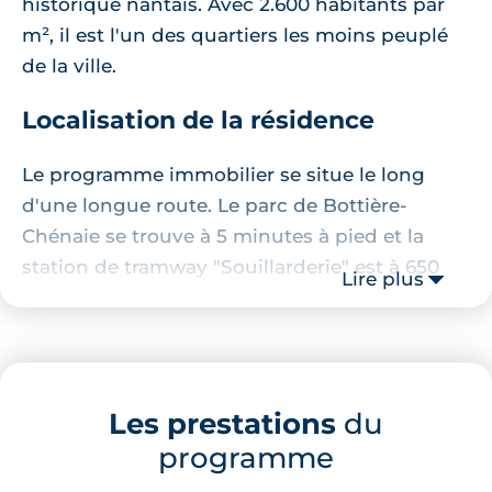
historique nantais. Avec 2.600 habitants par
m², il est l'un des quartiers les moins peuplé
de la ville.
Localisation de la résidence
Le programme immobilier se situe le long
d'une longue route. Le parc de Bottière-
Chénaie se trouve à 5 minutes à pied et la
station de tramway "Souillarderie" est à 650
Lire plus
mètres.
Description de la résidence
Ce
programme immobilier neuf à Doulon
se
Les prestations
du
compose de trois bâtiments contemporains
programme
qui regroupe 41 appartements neufs de 2 à 4