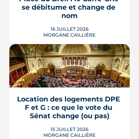
livraison, ces aménagements
Elie B.
|
le 6 Février 2025
se débitume et change de 
s'encadrent par un contrat spécifique
et...
nom
LIRE L'ARTICLE
16 JUILLET 2026
MORGANE CAILLIÈRE
L'esplanade goudronnée du Breil-
Malville, doublée d'un parking, est en
travaux depuis janvier. D'ici décembre,
elle doit devenir une place piétonne et
plantée, débaptisée au profit d'Aimée
Location des logements DPE 
Lallement, féministe et résistante.
F et G : ce que le vote du 
LIRE L'ARTICLE
Sénat change (ou pas)
15 JUILLET 2026
MORGANE CAILLIÈRE