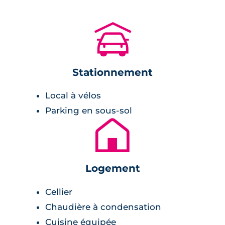
pièces. Les façades sont couvertes d'un
enduit blanc et d'un parement en bois.
🚗
Prestations du bien neuf
Stationnement
Pièce de vie :
Local à vélos
carrelage,
Parking en sous-sol
cuisine équipée,
🏚
peinture lisse blanche,
double vitrage isolant,
menuiseries en PVC,
Logement
terrasse ou loggia en guise d'extérieur.
Cellier
Salle de bains :
Chaudière à condensation
Cuisine équipée