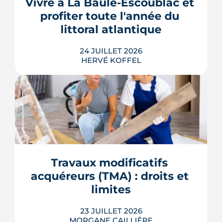
Vivre à La Baule-Escoublac et 
en Bail Réel Solidaire.
profiter toute l'année du 
LIRE L'ARTICLE
littoral atlantique
24 JUILLET 2026
HERVÉ KOFFEL
S'installer à La Baule-Escoublac à
l'année suppose d'entrer en
concurrence avec des acheteurs qui
n'y dorment que quelques semaines.
Démographie, services, transports,
contraintes d'urbanisme : ce que disent
Travaux modificatifs 
les données officielles avant d'engager
acquéreurs (TMA) : droits et 
un projet d'achat.
limites
LIRE L'ARTICLE
23 JUILLET 2026
MORGANE CAILLIÈRE