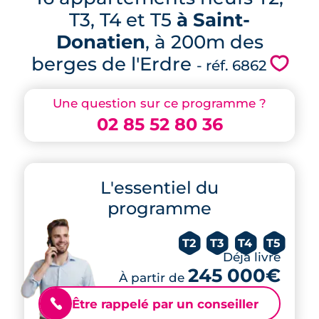
T3, T4 et T5
à Saint-
Donatien
, à 200m des
berges de l'Erdre
💗
- réf. 6862
Une question sur ce programme ?
02 85 52 80 36
L'essentiel du
programme
T2
T3
T4
T5
Déjà livré
245 000€
À partir de
Être rappelé par un conseiller
📞