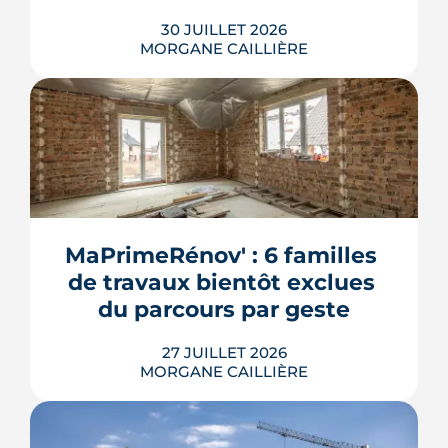
30 JUILLET 2026
MORGANE CAILLIÈRE
259 € par an en moyenne régionale,
une hausse de 14 % sur un an, un
risque inondation bien réel autour de
la Loire et de la Sèvre : l'assurance
habitation nantaise conjugue tarifs
MaPrimeRénov' : 6 familles 
doux et vigilance locale. Chiffres,
de travaux bientôt exclues 
limites et conseils pour payer le juste
prix.
du parcours par geste
LIRE L'ARTICLE
27 JUILLET 2026
MORGANE CAILLIÈRE