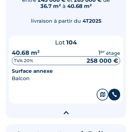
36.7 m²
à
40.68 m²
livraison à partir du
4T2025
Lot
104
40.68 m²
1
er
étage
258 000 €
TVA 20%
Surface annexe
Balcon
🗞
📞
▾