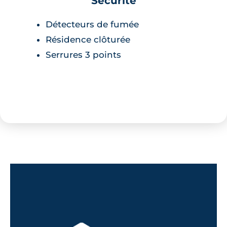
Sécurité
rigoureux, offrant une lecture des
Détecteurs de fumée
volumes, un dessin régulier et
Résidence clôturée
ordonnancé des baies et ouvertures
Serrures 3 points
de grande dimension qui établissent
un dialogue avec l’espace urbain
architectural”.
Didier Zozio, architecte du
programme