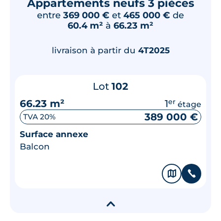
Appartements neufs 3 pièces
entre
369 000 €
et
465 000 €
de
60.4 m²
à
66.23 m²
livraison à partir du
4T2025
Lot
102
66.23 m²
1
er
étage
389 000 €
TVA 20%
Surface annexe
Balcon
🗞
📞
▾