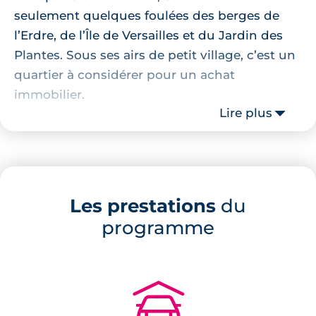
seulement quelques foulées des berges de
l’Erdre, de l’Île de Versailles et du Jardin des
Plantes. Sous ses airs de petit village, c’est un
quartier à considérer pour un achat
immobilier.
Lire plus
Localisation de la résidence
À 300 mètres du Pont de la Tortière, ce
programme neuf à Saint-Donatien
promet un
Les prestations
du
environnement des plus agréables à vivre,
programme
entre nature et commodités de proximité. Les
berges de l’Erdre sont à seulement 2 minutes
de marche de la résidence. De quoi se
ressourcer et se détendre après sa journée de
🚗
travail. Les parents peuvent être tranquilles,