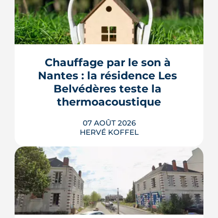
Chauffage par le son à 
Nantes : la résidence Les 
Belvédères teste la 
thermoacoustique
07 AOÛT 2026
HERVÉ KOFFEL
Une start-up nantaise fait produire de
l'eau chaude « par le son » à un
immeuble social de Bellevue-