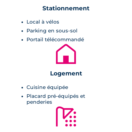
Description de la résidence
Stationnement
Local à vélos
Ce
programme neuf à Saint-Herblain
propose
30 appartements neufs du 2 au 4 pièces
Parking en sous-sol
répartis sur 5 étages. Toutes les prestations
Portail télécommandé
sont réunies pour offrir un confort de
🏚
standing : accès sécurisé par visiophone et
digicode, ascenseurs et parking privé en sous-
sol.
Logement
Chaque logement profite d’une lumière
Cuisine équipée
exceptionnelle grâce à de larges baies vitrées.
Placard pré-équipés et
Prolongés en balcons ou en terrasses, ils sont
penderies
🚿
également dotés de placards aménagés et de
salles de bains équipées.