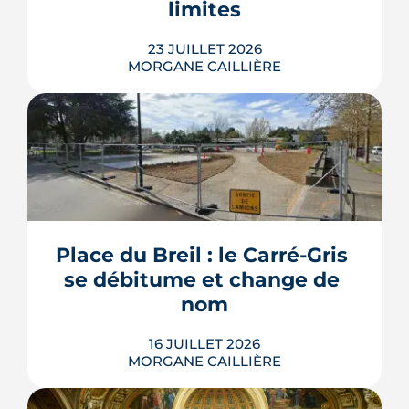
limites
LIRE L'ARTICLE
23 JUILLET 2026
MORGANE CAILLIÈRE
Les travaux modificatifs acquéreur
(TMA) permettent de personnaliser les
plans d'un logement en VEFA, sous
réserve de la faisabilité technique et de
l'accord du promoteur. Distincts des
travaux réservés exécutés après la
Place du Breil : le Carré-Gris 
livraison, ces aménagements
se débitume et change de 
s'encadrent par un contrat spécifique
et...
nom
LIRE L'ARTICLE
16 JUILLET 2026
MORGANE CAILLIÈRE