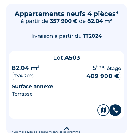
Appartements neufs 4 pièces*
à partir de
357 900 €
de
82.04 m²
livraison à partir du
1T2024
Lot
A503
82.04 m²
5
ème
étage
409 900 €
TVA 20%
Surface annexe
Terrasse
🗞
📞
▾
* Exemple type de logement dans ce programme