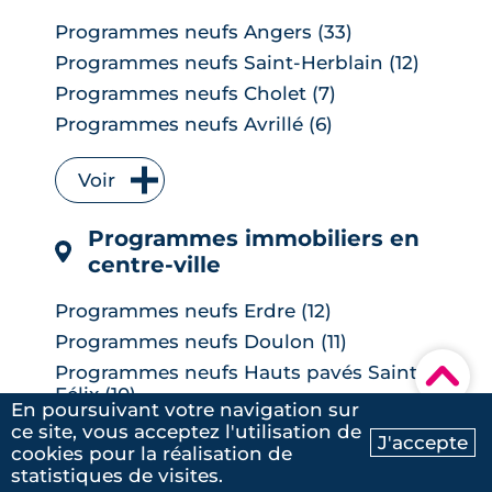
Programmes neufs Angers (33)
Programmes neufs Saint-Herblain (12)
Programmes neufs Cholet (7)
Programmes neufs Avrillé (6)
Programmes neufs La Chapelle-sur-
Erdre (6)
Voir
Programmes neufs Les Herbiers (4)
Programmes immobiliers en
Programmes neufs Orvault (4)
centre-ville
Programmes neufs Saint-Sébastien-
sur-Loire (4)
Programmes neufs Erdre (12)
Programmes neufs Vertou (4)
5
/5
Programmes neufs Doulon (11)
Julien
|
le 23 Janvier 2025
Programmes neufs Carquefou (3)
▾
Programmes neufs Hauts pavés Saint-
Programmes neufs Les Ponts-de-Cé (3)
Félix (10)
En poursuivant votre navigation sur
Programmes neufs Rezé (3)
Programmes neufs Saint-Donatien (6)
ce site, vous acceptez l'utilisation de
J'accepte
Programmes neufs Basse-Goulaine (2)
cookies pour la réalisation de
Programmes neufs Zola (6)
Ma recherche
Voir
Contactez-nous
statistiques de visites.
Programmes neufs Bouguenais (2)
Programmes neufs Île Beaulieu (6)