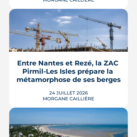
Le Gouvernement prévoit de retirer six
familles de travaux du parcours « par
geste » de MaPrimeRénov' au 1er
septembre 2026, sous réserve de la
publication des textes définitifs.
Isolation des combles et toitures,
Entre Nantes et Rezé, la ZAC 
fenêtres, VMC, chauffe-eau
Pirmil-Les Isles prépare la 
thermodynamique, chauffage au bois
et solaire thermi...
métamorphose de ses berges
LIRE L'ARTICLE
24 JUILLET 2026
MORGANE CAILLIÈRE