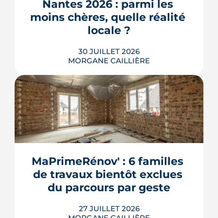
Nantes 2026 : parmi les 
fonction de mes besoins. Je
LIRE L'ARTICLE
moins chères, quelle réalité 
recommande sans hésiter.
locale ?
30 JUILLET 2026
MORGANE CAILLIÈRE
259 € par an en moyenne régionale,
une hausse de 14 % sur un an, un
risque inondation bien réel autour de
la Loire et de la Sèvre : l'assurance
habitation nantaise conjugue tarifs
MaPrimeRénov' : 6 familles 
doux et vigilance locale. Chiffres,
de travaux bientôt exclues 
limites et conseils pour payer le juste
prix.
du parcours par geste
LIRE L'ARTICLE
27 JUILLET 2026
MORGANE CAILLIÈRE