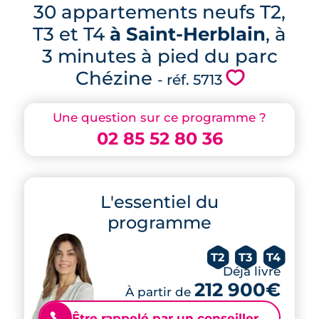
30 appartements neufs T2,
T3 et T4
à Saint-Herblain
, à
3 minutes à pied du parc
Chézine
💗
- réf. 5713
Une question sur ce programme ?
02 85 52 80 36
L'essentiel du
programme
T2
T3
T4
Déjà livré
212 900€
À partir de
Être rappelé par un conseiller
📞