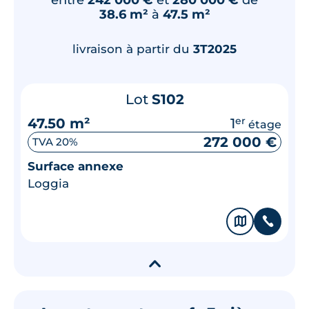
38.6 m²
à
47.5 m²
livraison à partir du
3T2025
Lot
S102
47.50 m²
1
er
étage
272 000 €
TVA 20%
Surface annexe
Loggia
🗞
📞
▾