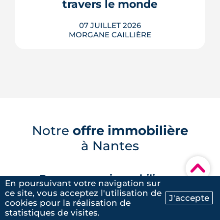
travers le monde
LIRE L'ARTICLE
07 JUILLET 2026
MORGANE CAILLIÈRE
Des murs assez épais pour faire
glacière, des façades qui captent le
vent, des toits qui se brumisent :
partout dans le monde, l'architecture
bioclimatique garde les bâtiments au
Notre
offre immobilière
frais sans le moindre compresseur.
à Nantes
Tour d'horizon de dix réalisations qui
affrontent l'été sans climatisation, de ...
▾
LIRE L'ARTICLE
Programmes immobiliers en
En poursuivant votre navigation sur
périphérie
ce site, vous acceptez l'utilisation de
J'accepte
cookies pour la réalisation de
Ma recherche
Contactez-nous
Programmes neufs Angers (33)
statistiques de visites.