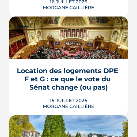
16 JUILLET 2026
MORGANE CAILLIÈRE
L'esplanade goudronnée du Breil-
Malville, doublée d'un parking, est en
travaux depuis janvier. D'ici décembre,
elle doit devenir une place piétonne et
plantée, débaptisée au profit d'Aimée
Location des logements DPE 
Lallement, féministe et résistante.
F et G : ce que le vote du 
LIRE L'ARTICLE
Sénat change (ou pas)
15 JUILLET 2026
MORGANE CAILLIÈRE