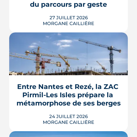
prix.
du parcours par geste
recommande sans hésiter.
LIRE L'ARTICLE
27 JUILLET 2026
MORGANE CAILLIÈRE
Le Gouvernement prévoit de retirer six
familles de travaux du parcours « par
geste » de MaPrimeRénov' au 1er
septembre 2026, sous réserve de la
publication des textes définitifs.
Isolation des combles et toitures,
Entre Nantes et Rezé, la ZAC 
fenêtres, VMC, chauffe-eau
Pirmil-Les Isles prépare la 
thermodynamique, chauffage au bois
et solaire thermi...
métamorphose de ses berges
LIRE L'ARTICLE
24 JUILLET 2026
MORGANE CAILLIÈRE