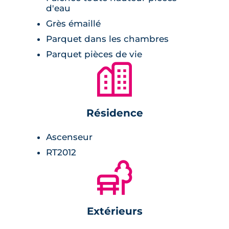
d'eau
confort et esthétisme, les logements sont
Grès émaillé
livrés prêts à l’emploi avec la cuisine équipée,
la salle de bain aménagée, les espaces de
Parquet dans les chambres
rangement optimisés, le carrelage dans les
Parquet pièces de vie
🏙
pièces de jours et humides et parquet stratifié
dans les chambres. La peinture blanche et
lisse laisse une infinité de possibilités de
personnalisation.
Résidence
Ascenseur
RT2012
🌲
Extérieurs