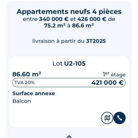
Appartements neufs 4 pièces
entre
340 000 €
et
426 000 €
de
75.2 m²
à
86.6 m²
livraison à partir du
3T2025
Lot
U2-105
86.60 m²
1
er
étage
421 000 €
TVA 20%
Surface annexe
Balcon
🗞
📞
▾