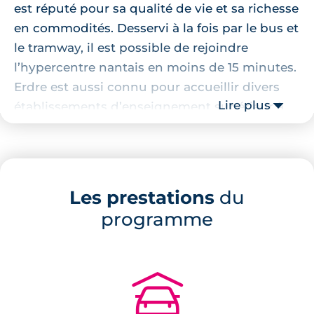
est réputé pour sa qualité de vie et sa richesse
en commodités. Desservi à la fois par le bus et
le tramway, il est possible de rejoindre
l’hypercentre nantais en moins de 15 minutes.
Erdre est aussi connu pour accueillir divers
Lire plus
établissements d’enseignement supérieur à
l’image de Polytech, l’École des Mines ou
encore l’ICAM.
Localisation de la résidence
Les prestations
du
programme
Proche des commerces, des transports, des
écoles et des universités, ce
programme
immobilier neuf à Erdre
profite tout
simplement d’une adresse de premier choix
🚗
pour faciliter le quotidien des habitants.
D’autant plus que des commerces sont