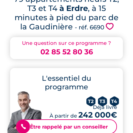
T3 et T4
à Erdre
, à 15
minutes à pied du parc de
la Gaudinière
💗
- réf. 6690
Une question sur ce programme ?
02 85 52 80 36
L'essentiel du
programme
T2
T3
T4
Déjà livré
242 000€
À partir de
Être rappelé par un conseiller
📞