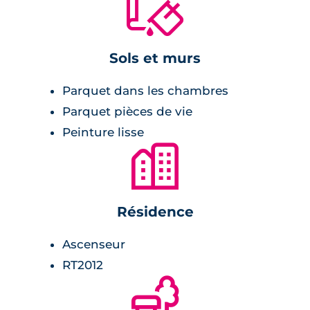
🔨
communs avec cheminements piétons y
invitent à la détente et aux échanges.
Sols et murs
Parquet dans les chambres
Parquet pièces de vie
Peinture lisse
🏙
Résidence
Ascenseur
RT2012
🌲