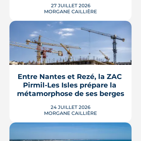
27 JUILLET 2026
MORGANE CAILLIÈRE
Le Gouvernement prévoit de retirer six
familles de travaux du parcours « par
geste » de MaPrimeRénov' au 1er
septembre 2026, sous réserve de la
publication des textes définitifs.
Isolation des combles et toitures,
Entre Nantes et Rezé, la ZAC 
fenêtres, VMC, chauffe-eau
Pirmil-Les Isles prépare la 
thermodynamique, chauffage au bois
et solaire thermi...
métamorphose de ses berges
LIRE L'ARTICLE
24 JUILLET 2026
MORGANE CAILLIÈRE