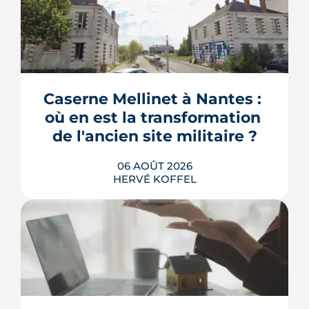
Caserne Mellinet à Nantes : 
où en est la transformation 
de l'ancien site militaire ?
06 AOÛT 2026
HERVÉ KOFFEL
L'ancienne caserne Mellinet devient un
quartier habité de treize hectares et
demi. Livraisons de logements, friche
culturelle, Ehpad, parc agrandi : voici