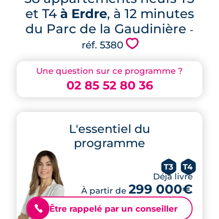
et T4
à Erdre
, à 12 minutes
du Parc de la Gaudinière
-
💗
réf. 5380
Une question sur ce programme ?
02 85 52 80 36
L'essentiel du
programme
T3
T4
Déjà livré
299 000€
À partir de
Être rappelé par un conseiller
📞