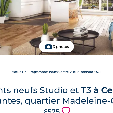
3 photos
Accueil
Programmes neufs Centre-ville
mandat-6575
ts neufs Studio et T3
à Ce
Nantes, quartier Madelein
💗
6575