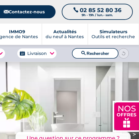
02 85 52 80 36
📞
📧
Contactez-nous
9h - 19h / lun.- sam.
IMMO9
Actualités
Simulateurs
gence de Nantes
du neuf à Nantes
Outils et recherche
🔍
Livraison
Rechercher
NOS
OFFRES
🎁
>
Une question sur ce programme ?