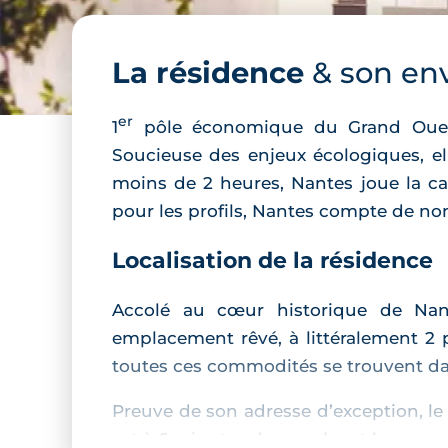
La résidence
& son en
er
1
pôle économique du Grand Ouest, 
Soucieuse des enjeux écologiques, ell
moins de 2 heures, Nantes joue la cart
pour les profils, Nantes compte de nom
Localisation de la résidence
Accolé au cœur historique de Na
emplacement rêvé, à littéralement 2 
toutes ces commodités se trouvent da
Preuve de son adresse d’exception, le
est à 6 minutes de marche et le squar