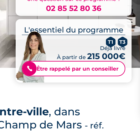
02 85 52 80 36
L'essentiel du programme
T1
T3
Déjà livré
215 000€
À partir de
Être rappelé par un conseiller
📞
ntre-ville
, dans
e-Champ de Mars
- réf.