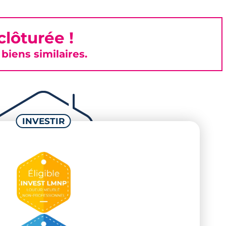
lôturée !
iens similaires.