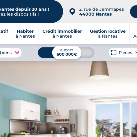
Nantes depuis 20 ans !
2, rue de Jemmapes
📍
z les dispositifs !
44000 Nantes
atif
Habiter
Crédit immobilier
Gestion locative
à Nantes
à Nantes
à Nantes
A
BUDGET
 biens
Pièces
600 000€