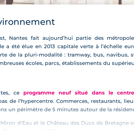
vironnement
Nantes fait aujourd’hui partie des métropoles 
e a été élue en 2013 capitale verte à l’échelle eu
e de la pluri-modalité : tramway, bus, navibus, sta
breuses écoles, parcs, établissements du supérieur 
ntes, ce
programme neuf situé dans le centre
pas de l’hypercentre. Commerces, restaurants, lie
ns un périmètre de 5 minutes autour de la résiden
 Miroir d’Eau et le Château des Ducs de Bretagne s
e Élisa-Mercœur à 350 mètres.