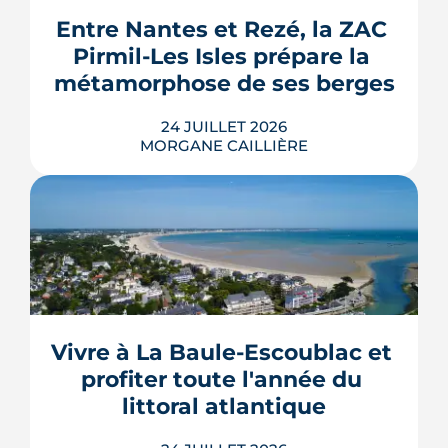
Isolation des combles et toitures,
Entre Nantes et Rezé, la ZAC 
fenêtres, VMC, chauffe-eau
Pirmil-Les Isles prépare la 
thermodynamique, chauffage au bois
et solaire thermi...
métamorphose de ses berges
LIRE L'ARTICLE
24 JUILLET 2026
MORGANE CAILLIÈRE
Le projet de la ZAC Pirmil-Les Isles
déploie 3 300 logements neufs entre
5
/5
Rezé et Nantes, dont 55 % attribués au
Elie B.
|
le 6 Février 2025
locatif social et à l'accession abordable
Vivre à La Baule-Escoublac et 
en Bail Réel Solidaire.
profiter toute l'année du 
LIRE L'ARTICLE
littoral atlantique