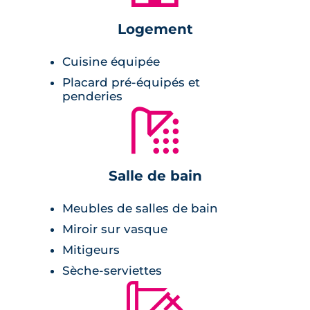
Logement
Pièce à vivre :
Cuisine équipée
revêtement stratifié,
Placard pré-équipés et
double vitrage,
penderies
🚿
cuisine équipée,
terrasse ou loggia,
peinture lisse blanche,
Salle de bain
menuiserie en PVC,
RT2012.
Meubles de salles de bain
Miroir sur vasque
Salle de bains :
Mitigeurs
Sèche-serviettes
meuble vasque avec miroir et appliques
🔨
lumineuses,