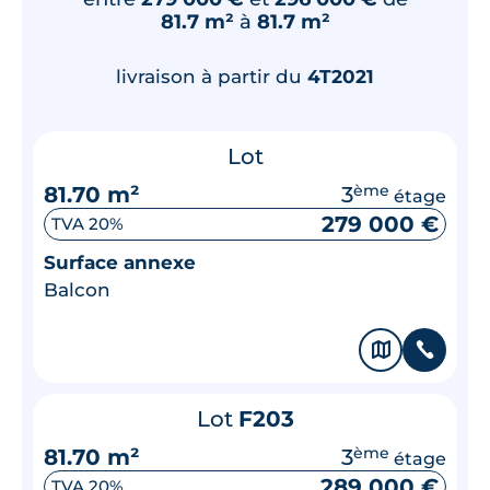
81.7 m²
à
81.7 m²
livraison à partir du
4T2021
Lot
81.70 m²
3
ème
étage
279 000 €
TVA 20%
Surface annexe
Balcon
🗞
📞
Lot
F203
81.70 m²
3
ème
étage
289 000 €
TVA 20%