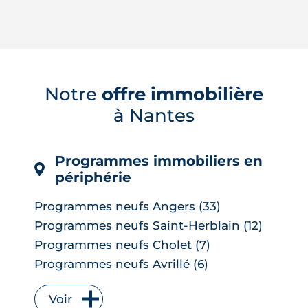
À Nantes, la chaleur ne frappe pas tous
les secteurs de la même façon : les
images satellites révèlent jusqu'à 7 °C
d'écart entre les tissus bitumés et les
zones plantées. Cette cartographie de
la surchauffe aide désormais à cibler la
Notre
offre immobilière
renaturation de la ville, du plan Pleine
à Nantes
terre aux r�...
LIRE L'ARTICLE
Programmes immobiliers en
périphérie
Programmes neufs Angers (33)
Programmes neufs Saint-Herblain (12)
Programmes neufs Cholet (7)
Programmes neufs Avrillé (6)
Programmes neufs La Chapelle-sur-
Erdre (6)
Voir