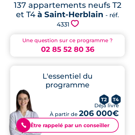
137 appartements neufs T2
et T4
à Saint-Herblain
- réf.
💗
4331
Une question sur ce programme ?
02 85 52 80 36
L'essentiel du
programme
T2
T4
Déjà livré
206 000€
À partir de
Être rappelé par un conseiller
📞