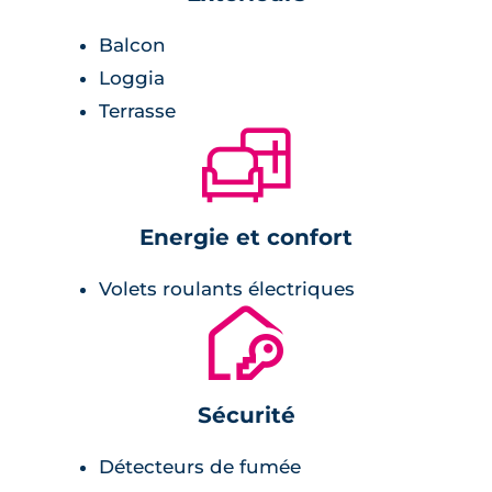
système sécurisé qui se veut rassurant pour
les habitants.
Balcon
Loggia
Terrasse
🛋
Energie et confort
Volets roulants électriques
🔐
Sécurité
Détecteurs de fumée