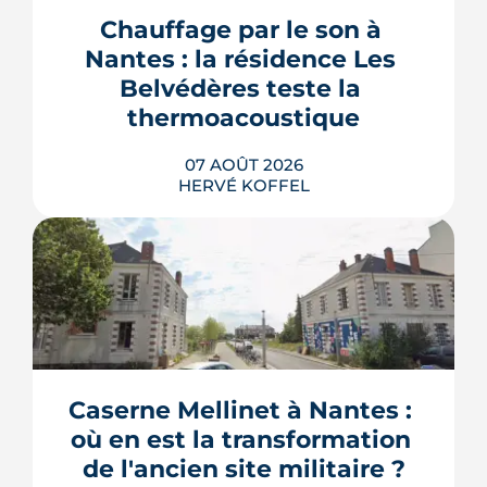
Chauffage par le son à 
Nantes : la résidence Les 
Belvédères teste la 
thermoacoustique
07 AOÛT 2026
HERVÉ KOFFEL
Une start-up nantaise fait produire de
l'eau chaude « par le son » à un
immeuble social de Bellevue-
Chantenay. Derrière l'effet d'annonce,
Caserne Mellinet à Nantes : 
une pompe à chaleur à hélium
branchée sur le réseau de chaleur
où en est la transformation 
urbain, testée un an grandeur nature.
de l'ancien site militaire ?
LIRE L'ARTICLE