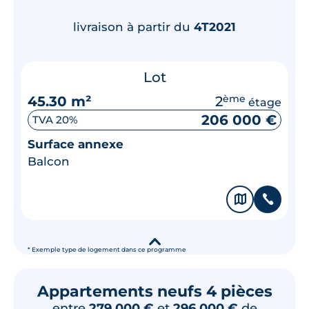
livraison à partir du
4T2021
Lot
45.30 m²
2
ème
étage
206 000 €
TVA 20%
Surface annexe
Balcon
🗞
📞
▾
* Exemple type de logement dans ce programme
Appartements neufs 4 pièces
entre
279 000 €
et
296 000 €
de