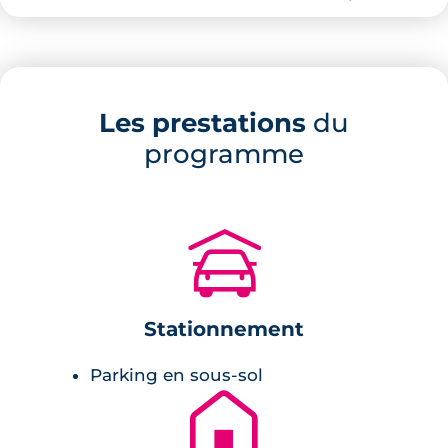
du parc de la Chézine, au sein du val de
Chézine et tout près du parc de Bagatelle.
Description de la résidence
Les prestations
du
Posée dans un écrin de verdure privilégié, la
programme
résidence est bordée par l'ancien mur
d'enceinte du château de Bagatelle.
L'ensemble architectural met en évidence la
🚗
beauté de l'environnement et des espaces
boisés classés. La végétalisation des
bâtiments est bénéfique en tout point de vue.
Stationnement
Outre ses avantages indéniable en milieu
urbain, elle a un impact positif sur la
Parking en sous-sol
durabilité du bâtiment.
🏚
Prestations du bien neuf