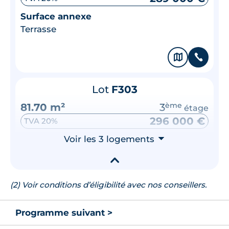
Surface annexe
Terrasse
🗞
📞
Lot
F303
81.70 m²
3
ème
étage
296 000 €
TVA 20%
Surface annexe
Voir les 3 logements
⮟
Balcon
▾
🗞
📞
(2) Voir conditions d’éligibilité avec nos conseillers.
Programme suivant >