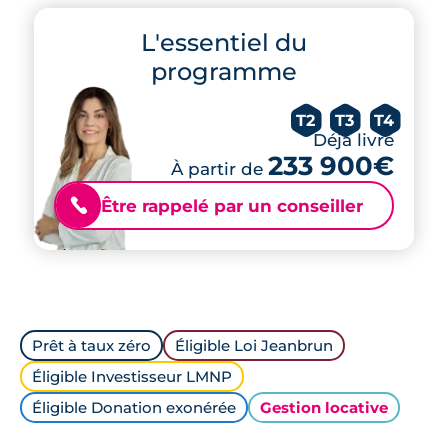
L'essentiel du
programme
T2
T3
T4
Déjà livré
233 900€
À partir de
Être rappelé par un conseiller
📞
Prêt à taux zéro
Éligible Loi Jeanbrun
Éligible Investisseur LMNP
Éligible Donation exonérée
Gestion locative