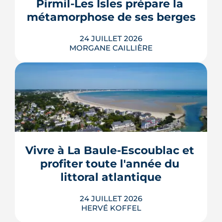
Pirmil-Les Isles prépare la 
thermodynamique, chauffage au bois
et solaire thermi...
métamorphose de ses berges
LIRE L'ARTICLE
24 JUILLET 2026
MORGANE CAILLIÈRE
Le projet de la ZAC Pirmil-Les Isles
déploie 3 300 logements neufs entre
5
/5
Rezé et Nantes, dont 55 % attribués au
Elie B.
|
le 6 Février 2025
locatif social et à l'accession abordable
Vivre à La Baule-Escoublac et 
en Bail Réel Solidaire.
profiter toute l'année du 
LIRE L'ARTICLE
littoral atlantique
24 JUILLET 2026
HERVÉ KOFFEL