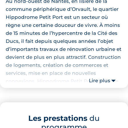
Au nord-ouest de Nantes, en lisière de la
commune périphérique d’Orvault, le quartier
Hippodrome Petit Port est un secteur où
règne une certaine douceur de vivre. À moins
de 15 minutes de l’hypercentre de la Cité des
Ducs, il fait depuis quelques années l’objet
d’importants travaux de rénovation urbaine et
devient de plus en plus attractif. Construction
de logements, création de commerces et
services, mise en place de nouvelles
Lire plus
connexions, Hippodrome Petit Port s’attache
à répondre aux besoins de tous les profils
nantais. Familles, couples, célibataires et
séniors y trouveront leur bonheur.
Les prestations
du
Environnement de la résidence
programme