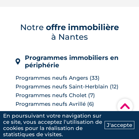
images satellites révèlent jusqu'à 7 °C
d'écart entre les tissus bitumés et les
zones plantées. Cette cartographie de
la surchauffe aide désormais à cibler la
Notre
offre immobilière
renaturation de la ville, du plan Pleine
à Nantes
terre aux r�...
LIRE L'ARTICLE
Programmes immobiliers en
périphérie
Programmes neufs Angers (33)
Programmes neufs Saint-Herblain (12)
Programmes neufs Cholet (7)
Programmes neufs Avrillé (6)
▾
Programmes neufs La Chapelle-sur-
En poursuivant votre navigation sur
Erdre (6)
Voir
ce site, vous acceptez l'utilisation de
J'accepte
Programmes neufs Les Herbiers (4)
cookies pour la réalisation de
Ma recherche
Contactez-nous
statistiques de visites.
Programmes immobiliers en
Programmes neufs Orvault (4)