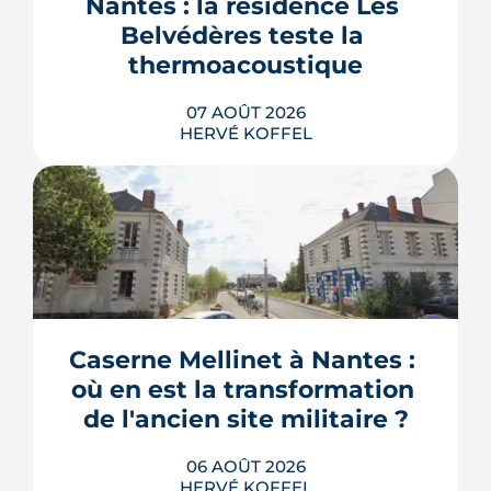
Nantes : la résidence Les 
Belvédères teste la 
thermoacoustique
07 AOÛT 2026
HERVÉ KOFFEL
Une start-up nantaise fait produire de
l'eau chaude « par le son » à un
immeuble social de Bellevue-
Chantenay. Derrière l'effet d'annonce,
Caserne Mellinet à Nantes : 
une pompe à chaleur à hélium
branchée sur le réseau de chaleur
où en est la transformation 
urbain, testée un an grandeur nature.
de l'ancien site militaire ?
LIRE L'ARTICLE
06 AOÛT 2026
HERVÉ KOFFEL