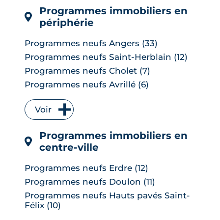
Programmes immobiliers en
périphérie
Programmes neufs Angers (33)
Programmes neufs Saint-Herblain (12)
Programmes neufs Cholet (7)
Programmes neufs Avrillé (6)
Programmes neufs La Chapelle-sur-
Erdre (6)
Voir
Programmes neufs Les Herbiers (4)
Programmes immobiliers en
Programmes neufs Orvault (4)
centre-ville
Programmes neufs Saint-Sébastien-
sur-Loire (4)
Programmes neufs Erdre (12)
Programmes neufs Vertou (4)
5
/5
Programmes neufs Doulon (11)
Julien
|
le 23 Janvier 2025
Programmes neufs Carquefou (3)
Programmes neufs Hauts pavés Saint-
Programmes neufs Les Ponts-de-Cé (3)
Félix (10)
Programmes neufs Rezé (3)
Programmes neufs Saint-Donatien (6)