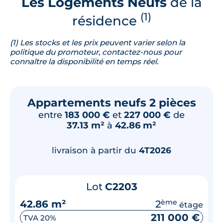
Les Logements Neufs
de la
(1)
résidence
(1) Les stocks et les prix peuvent varier selon la
politique du promoteur, contactez-nous pour
connaître la disponibilité en temps réel.
Appartements neufs 2 pièces
entre
183 000 €
et
227 000 €
de
37.13 m²
à
42.86 m²
livraison à partir du
4T2026
Lot
C2203
42.86 m²
2
ème
étage
211 000 €
TVA 20%