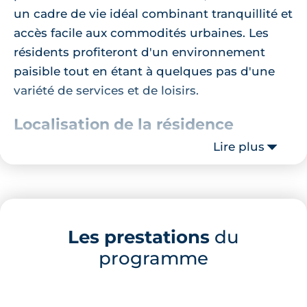
un cadre de vie idéal combinant tranquillité et
accès facile aux commodités urbaines. Les
résidents profiteront d'un environnement
paisible tout en étant à quelques pas d'une
variété de services et de loisirs.
Localisation de la résidence
Lire plus
La proximité avec des établissements
scolaires tels que l'École Primaire Privée Saint-
Hermeland, accessible en seulement 6
minutes à pied, ou le Groupe Scolaire
Les prestations
du
Jacqueline Auriol à deux pas, fait de cet
programme
endroit un choix parfait pour les familles. Les
amateurs de culture et de détente
apprécieront la courte distance les séparant