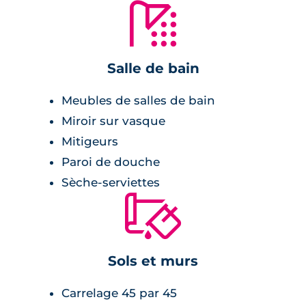
🚿
privatifs pour profiter de moments de détente
en extérieur. La résidence répond aux
dernières normes énergétiques RE2020,
Salle de bain
garantissant ainsi une efficacité énergétique
optimale grâce à des équipements tels que le
Meubles de salles de bain
chauffage collectif et les volets roulants
Miroir sur vasque
électriques. Les résidents bénéficieront
Mitigeurs
également d'espaces verts paysagers
Paroi de douche
soigneusement aménagés, créant un cadre de
Sèche-serviettes
vie serein et agréable.
🔨
Sols et murs
Carrelage 45 par 45