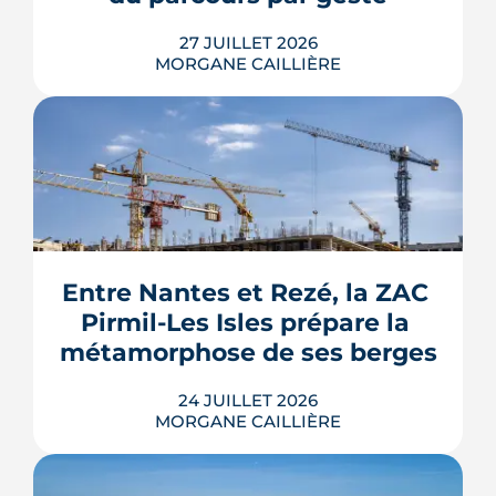
LIRE L'ARTICLE
27 JUILLET 2026
MORGANE CAILLIÈRE
Le Gouvernement prévoit de retirer six
familles de travaux du parcours « par
geste » de MaPrimeRénov' au 1er
septembre 2026, sous réserve de la
publication des textes définitifs.
Isolation des combles et toitures,
Entre Nantes et Rezé, la ZAC 
fenêtres, VMC, chauffe-eau
Pirmil-Les Isles prépare la 
thermodynamique, chauffage au bois
et solaire thermi...
métamorphose de ses berges
LIRE L'ARTICLE
24 JUILLET 2026
MORGANE CAILLIÈRE