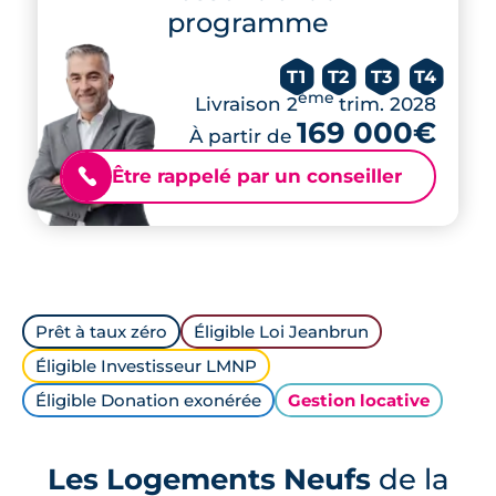
programme
T1
T2
T3
T4
ème
Livraison 2
trim. 2028
169 000€
À partir de
Être rappelé par un conseiller
📞
Prêt à taux zéro
Éligible Loi Jeanbrun
Éligible Investisseur LMNP
Éligible Donation exonérée
Gestion locative
Les Logements Neufs
de la