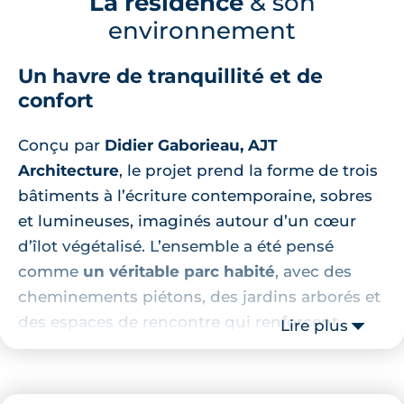
La résidence
& son
environnement
Un havre de tranquillité et de
confort
Conçu par
Didier Gaborieau, AJT
Architecture
, le projet prend la forme de trois
bâtiments à l’écriture contemporaine, sobres
et lumineuses, imaginés autour d’un cœur
d’îlot végétalisé. L’ensemble a été pensé
comme
un véritable parc habité
, avec des
cheminements piétons, des jardins arborés et
des espaces de rencontre qui renforcent
Lire plus
l’intimité et la qualité de vie des habitants.
La résidence réunit
41 appartements, du