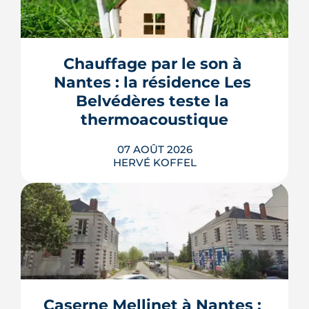
Chauffage par le son à 
Nantes : la résidence Les 
Belvédères teste la 
thermoacoustique
07 AOÛT 2026
HERVÉ KOFFEL
Une start-up nantaise fait produire de
l'eau chaude « par le son » à un
immeuble social de Bellevue-
Chantenay. Derrière l'effet d'annonce,
Caserne Mellinet à Nantes : 
une pompe à chaleur à hélium