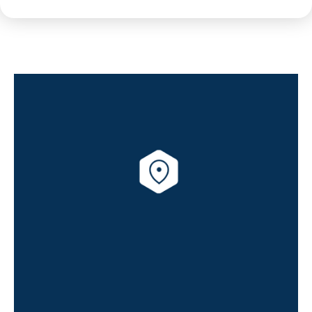
utiles au quotidien : médecins généralistes,
dentistes, pédiatre, salle de sport, théâtre,
cinéma, médiathèque, piscine ou encore
patinoire. Côté loisirs et respiration urbaine,
les promeneurs peuvent rejoindre le parc de
la Carterie, les Prairies de Sèvres ou encore la
promenade des bords de Sèvre, qui offrent
de
belles parenthèses nature à proximité
immédiate
. Le futur CHU de Nantes et
l’Hôpital Privé du Confluent complètent cet
environnement particulièrement attractif.