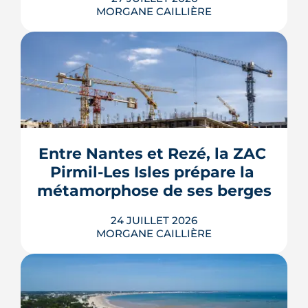
MORGANE CAILLIÈRE
Le Gouvernement prévoit de retirer six
familles de travaux du parcours « par
geste » de MaPrimeRénov' au 1er
septembre 2026, sous réserve de la
publication des textes définitifs.
Isolation des combles et toitures,
Entre Nantes et Rezé, la ZAC 
fenêtres, VMC, chauffe-eau
Pirmil-Les Isles prépare la 
thermodynamique, chauffage au bois
et solaire thermi...
métamorphose de ses berges
LIRE L'ARTICLE
24 JUILLET 2026
MORGANE CAILLIÈRE