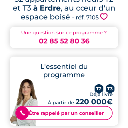
et T3
à Erdre
, au cœur d'un
espace boisé
💗
- réf. 7105
Une question sur ce programme ?
02 85 52 80 36
L'essentiel du
programme
T2
T3
Déjà livré
220 000€
À partir de
Être rappelé par un conseiller
📞