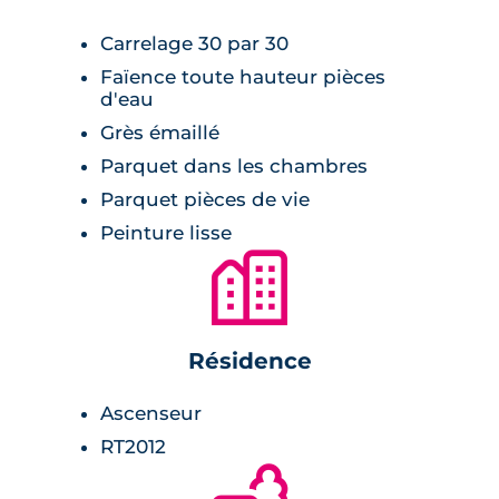
L'accès au parking souterrain se fait via un
Carrelage 30 par 30
portail télécommandé, la résidence est
Faïence toute hauteur pièces
clôturée et sécurisée, et les portes palières
d'eau
sont équipées de serrures 3 points. Un local à
Grès émaillé
vélos et un jardin commun paysager viennent
Parquet dans les chambres
compléter le programme.
Parquet pièces de vie
Peinture lisse
🏙
Résidence
Ascenseur
RT2012