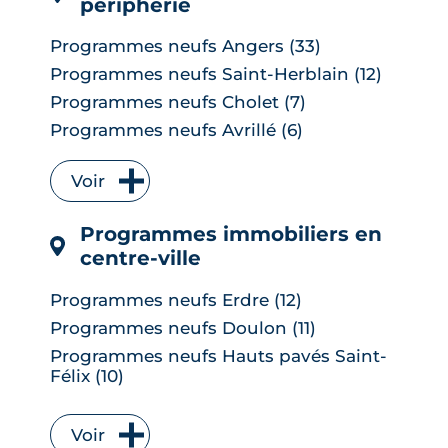
périphérie
Programmes neufs Angers (33)
Programmes neufs Saint-Herblain (12)
Programmes neufs Cholet (7)
Programmes neufs Avrillé (6)
Programmes neufs La Chapelle-sur-
Erdre (6)
Voir
Programmes neufs Les Herbiers (4)
Programmes immobiliers en
Programmes neufs Orvault (4)
centre-ville
Programmes neufs Saint-Sébastien-
sur-Loire (4)
Programmes neufs Erdre (12)
Programmes neufs Vertou (4)
5
/5
Programmes neufs Doulon (11)
Julien
|
le 23 Janvier 2025
Programmes neufs Carquefou (3)
Programmes neufs Hauts pavés Saint-
Programmes neufs Les Ponts-de-Cé (3)
Félix (10)
Programmes neufs Rezé (3)
Programmes neufs Saint-Donatien (6)
Programmes neufs Basse-Goulaine (2)
Programmes neufs Zola (6)
Voir