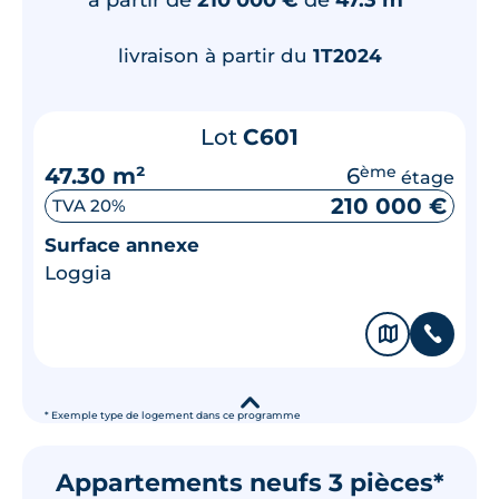
livraison à partir du
1T2024
Lot
C601
47.30 m²
6
ème
étage
210 000 €
TVA 20%
Surface annexe
Loggia
🗞
📞
▾
* Exemple type de logement dans ce programme
Appartements neufs 3 pièces*