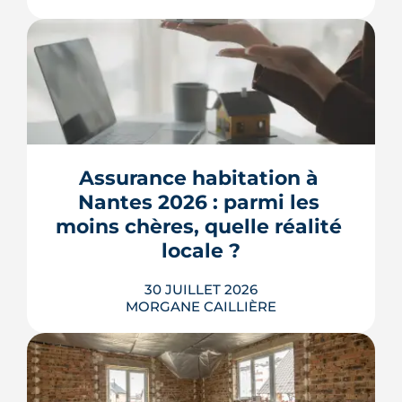
L'ancienne caserne Mellinet devient un
quartier habité de treize hectares et
demi. Livraisons de logements, friche
culturelle, Ehpad, parc agrandi : voici
où en est le chantier, hameau par
Assurance habitation à 
hameau.
Nantes 2026 : parmi les 
LIRE L'ARTICLE
moins chères, quelle réalité 
locale ?
30 JUILLET 2026
MORGANE CAILLIÈRE
Très bonne expérience avec