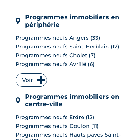
affrontent l'été sans climatisation, de ...
LIRE L'ARTICLE
Programmes immobiliers en
périphérie
Programmes neufs Angers (33)
Programmes neufs Saint-Herblain (12)
Programmes neufs Cholet (7)
Programmes neufs Avrillé (6)
Programmes neufs La Chapelle-sur-
Erdre (6)
Voir
Programmes neufs Les Herbiers (4)
Programmes immobiliers en
Programmes neufs Orvault (4)
centre-ville
Programmes neufs Saint-Sébastien-
sur-Loire (4)
Programmes neufs Erdre (12)
Programmes neufs Vertou (4)
Programmes neufs Doulon (11)
Programmes neufs Carquefou (3)
5
/5
Programmes neufs Hauts pavés Saint-
Julien
|
le 23 Janvier 2025
Programmes neufs Les Ponts-de-Cé (3)