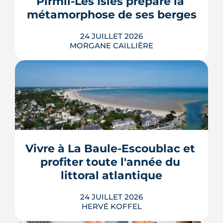
Pirmil-Les Isles prépare la 
et solaire thermi...
métamorphose de ses berges
LIRE L'ARTICLE
24 JUILLET 2026
MORGANE CAILLIÈRE
Le projet de la ZAC Pirmil-Les Isles
déploie 3 300 logements neufs entre
Rezé et Nantes, dont 55 % attribués au
locatif social et à l'accession abordable
Vivre à La Baule-Escoublac et 
en Bail Réel Solidaire.
profiter toute l'année du 
LIRE L'ARTICLE
littoral atlantique
24 JUILLET 2026
HERVÉ KOFFEL