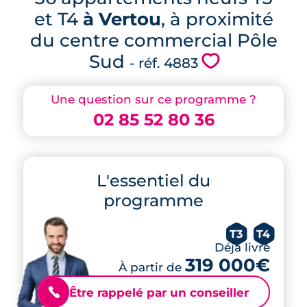
et T4
à Vertou
, à proximité
du centre commercial Pôle
Sud
💗
- réf. 4883
Une question sur ce programme ?
02 85 52 80 36
L'essentiel du
programme
T3
T4
Déjà livré
319 000€
À partir de
Être rappelé par un conseiller
📞