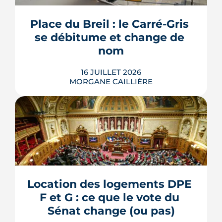
l'accord du promoteur. Distincts des
travaux réservés exécutés après la
Place du Breil : le Carré-Gris 
livraison, ces aménagements
se débitume et change de 
s'encadrent par un contrat spécifique
et...
nom
LIRE L'ARTICLE
16 JUILLET 2026
MORGANE CAILLIÈRE
L'esplanade goudronnée du Breil-
Malville, doublée d'un parking, est en
travaux depuis janvier. D'ici décembre,
elle doit devenir une place piétonne et
plantée, débaptisée au profit d'Aimée
Location des logements DPE 
Lallement, féministe et résistante.
F et G : ce que le vote du 
LIRE L'ARTICLE
Sénat change (ou pas)