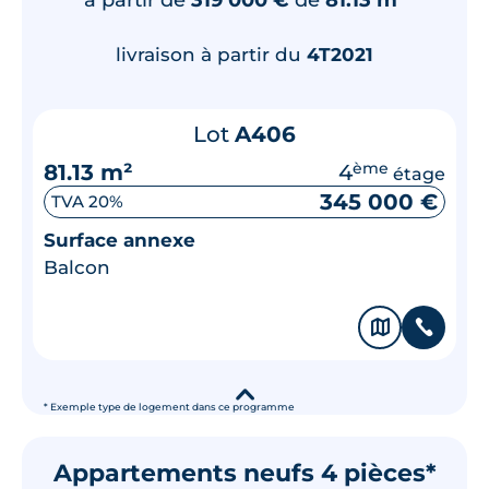
livraison à partir du
4T2021
Lot
A406
81.13 m²
4
ème
étage
345 000 €
TVA 20%
Surface annexe
Balcon
🗞
📞
▾
* Exemple type de logement dans ce programme
Appartements neufs 4 pièces*