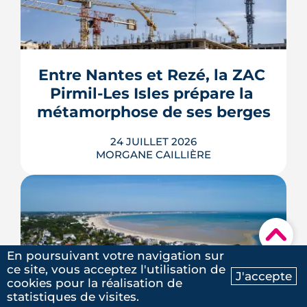
familles de travaux du parcours « par
geste » de MaPrimeRénov' au 1er
septembre 2026, sous réserve de la
publication des textes définitifs.
Isolation des combles et toitures,
Entre Nantes et Rezé, la ZAC 
fenêtres, VMC, chauffe-eau
Pirmil-Les Isles prépare la 
thermodynamique, chauffage au bois
et solaire thermi...
métamorphose de ses berges
LIRE L'ARTICLE
24 JUILLET 2026
MORGANE CAILLIÈRE
▾
Le projet de la ZAC Pirmil-Les Isles
En poursuivant votre navigation sur
déploie 3 300 logements neufs entre
5
/5
ce site, vous acceptez l'utilisation de
Rezé et Nantes, dont 55 % attribués au
J'accepte
Elie B.
|
le 6 Février 2025
cookies pour la réalisation de
locatif social et à l'accession abordable
Ma recherche
Contactez-nous
Vivre à La Baule-Escoublac et 
statistiques de visites.
en Bail Réel Solidaire.