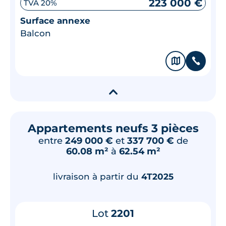
223 000 €
TVA 20%
Surface annexe
Balcon
🗞
📞
▾
Appartements neufs 3 pièces
entre
249 000 €
et
337 700 €
de
60.08 m²
à
62.54 m²
livraison à partir du
4T2025
Lot
2201