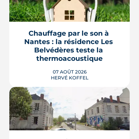
Chauffage par le son à 
Nantes : la résidence Les 
Belvédères teste la 
thermoacoustique
07 AOÛT 2026
HERVÉ KOFFEL
Une start-up nantaise fait produire de
l'eau chaude « par le son » à un
immeuble social de Bellevue-
Chantenay. Derrière l'effet d'annonce,