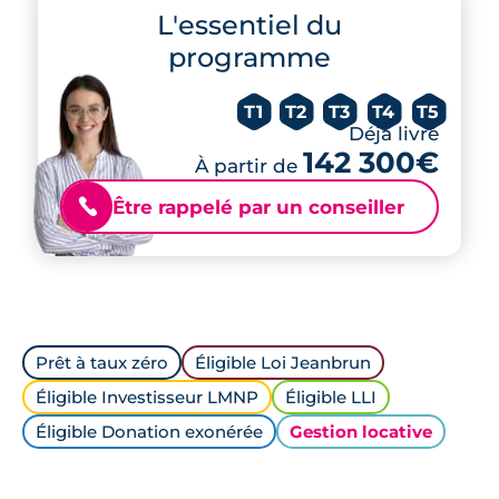
L'essentiel du
programme
T1
T2
T3
T4
T5
Déjà livré
142 300€
À partir de
Être rappelé par un conseiller
📞
Prêt à taux zéro
Éligible Loi Jeanbrun
Éligible Investisseur LMNP
Éligible LLI
Éligible Donation exonérée
Gestion locative