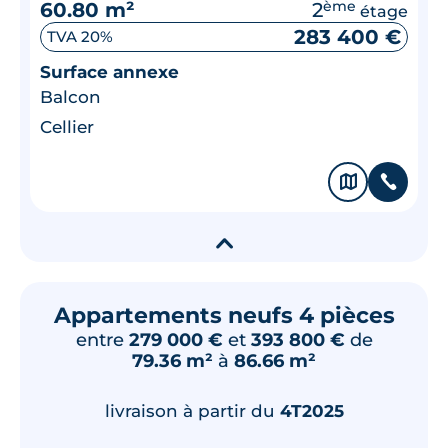
60.80 m²
2
ème
étage
283 400 €
TVA 20%
Surface annexe
Balcon
Cellier
🗞
📞
▾
Appartements neufs 4 pièces
entre
279 000 €
et
393 800 €
de
79.36 m²
à
86.66 m²
livraison à partir du
4T2025