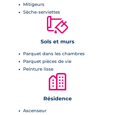
Mitigeurs
volets roulants électriques. La cuisine est
Sèche-serviettes
aménagée et les salles de bain sont équipées
🔨
de meubles et de miroirs sur vasque. Enfin, la
résidence est sécurisée par un interphone et
un portail à commande à distance.
Sols et murs
Parquet dans les chambres
Parquet pièces de vie
Peinture lisse
🏙
Résidence
Ascenseur