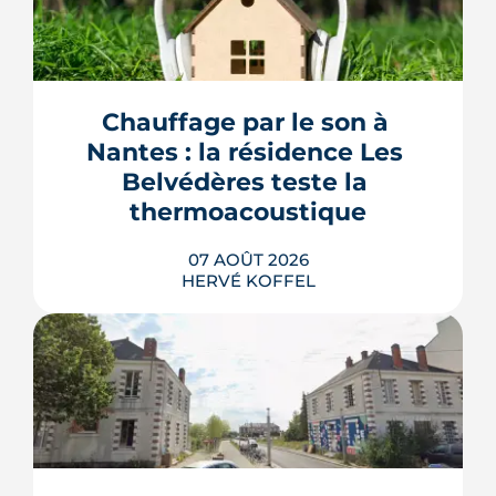
Chauffage par le son à 
Nantes : la résidence Les 
Belvédères teste la 
thermoacoustique
07 AOÛT 2026
HERVÉ KOFFEL
Une start-up nantaise fait produire de
l'eau chaude « par le son » à un
immeuble social de Bellevue-
Chantenay. Derrière l'effet d'annonce,