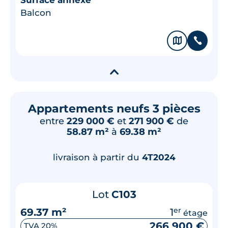
Balcon
🗞
📞
▾
Appartements neufs 3 pièces
entre
229 000 €
et
271 900 €
de
58.87 m²
à
69.38 m²
livraison à partir du
4T2024
Lot
C103
69.37 m²
1
er
étage
266 900 €
TVA 20%