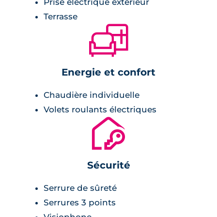
Prise électrique extérieur
travaillée pour s’intégrer dans leur
Terrasse
environnement. Des espaces
🛋
communs et des halls traversant
participent à la qualité de vie et
Energie et confort
d’usages des habitants, répartis le
long d’un parcours soigné depuis la
Chaudière individuelle
rue Jean Bart jusqu’aux logements."
Volets roulants électriques
🔐
MAGNUM Architectes et
Urbanistes
Sécurité
Serrure de sûreté
Serrures 3 points
Visiophone