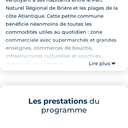
Naturel Régional de Brière et les plages de la
côte Atlantique. Cette petite commune
bénéficie néanmoins de toutes les
commodités utiles au quotidien : zone
commerciale avec supermarchés et grandes
enseignes, commerces de bouche,
infrastructures culturelles et sportives,
Lire plus
transports en commun...
Localisation de la résidence
Cette résidence d’
appartements neufs à
Les prestations
du
Trignac
se place dans un quartier plutôt
programme
résidentiel et calme, avec un accès facilité au
centre commercial Grand Large qui se rejoint
en 15 minutes de marche ou 3 minutes de