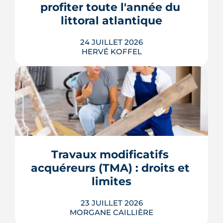
profiter toute l'année du 
LIRE L'ARTICLE
littoral atlantique
24 JUILLET 2026
HERVÉ KOFFEL
S'installer à La Baule-Escoublac à
l'année suppose d'entrer en
concurrence avec des acheteurs qui
n'y dorment que quelques semaines.
Démographie, services, transports,
contraintes d'urbanisme : ce que disent
Travaux modificatifs 
les données officielles avant d'engager
acquéreurs (TMA) : droits et 
un projet d'achat.
limites
LIRE L'ARTICLE
23 JUILLET 2026
MORGANE CAILLIÈRE