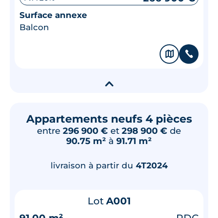
Surface annexe
Balcon
🗞
📞
▾
Appartements neufs 4 pièces
entre
296 900 €
et
298 900 €
de
90.75 m²
à
91.71 m²
livraison à partir du
4T2024
Lot
A001
91.00 m²
RDC