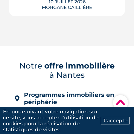
10 JUILLET 2026
MORGANE CAILLIÈRE
À Nantes, la chaleur ne frappe pas tous
les secteurs de la même façon : les
images satellites révèlent jusqu'à 7 °C
d'écart entre les tissus bitumés et les
zones plantées. Cette cartographie de
la surchauffe aide désormais à cibler la
Notre
offre immobilière
renaturation de la ville, du plan Pleine
à Nantes
terre aux r�...
LIRE L'ARTICLE
Programmes immobiliers en
▾
périphérie
En poursuivant votre navigation sur
Programmes neufs Angers (33)
ce site, vous acceptez l'utilisation de
J'accepte
Programmes neufs Saint-Herblain (12)
cookies pour la réalisation de
Ma recherche
Contactez-nous
statistiques de visites.
Programmes neufs Cholet (7)