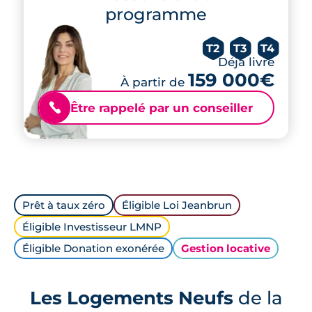
programme
T2
T3
T4
Déjà livré
159 000€
À partir de
Être rappelé par un conseiller
📞
Prêt à taux zéro
Éligible Loi Jeanbrun
Éligible Investisseur LMNP
Éligible Donation exonérée
Gestion locative
Les Logements Neufs
de la