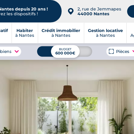
Nantes depuis 20 ans !
2, rue de Jemmapes
📍
z les dispositifs !
44000 Nantes
atif
Habiter
Crédit immobilier
Gestion locative
à Nantes
à Nantes
à Nantes
A
BUDGET
 biens
Pièces
600 000€