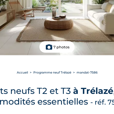
7 photos
Accueil
Programme neuf Trélazé
mandat-7586
s neufs T2 et T3
à Trélazé
odités essentielles
- réf. 