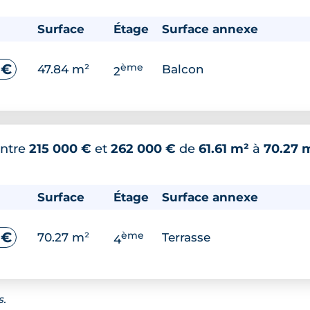
Surface
Étage
Surface annexe
ème
 €
47.84 m²
Balcon
2
ntre
215 000 €
et
262 000 €
de
61.61 m²
à
70.27 
Surface
Étage
Surface annexe
ème
 €
70.27 m²
Terrasse
4
s.