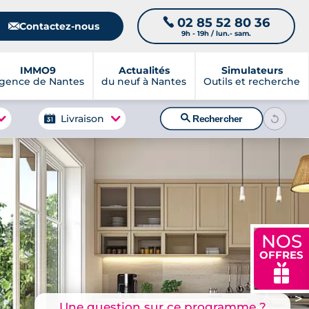
02 85 52 80 36
📞
📧
Contactez-nous
9h - 19h / lun.- sam.
IMMO9
Actualités
Simulateurs
gence de Nantes
du neuf à Nantes
Outils et recherche
🔍
Livraison
Rechercher
NOS
OFFRES
🎁
>
Une question sur ce programme ?