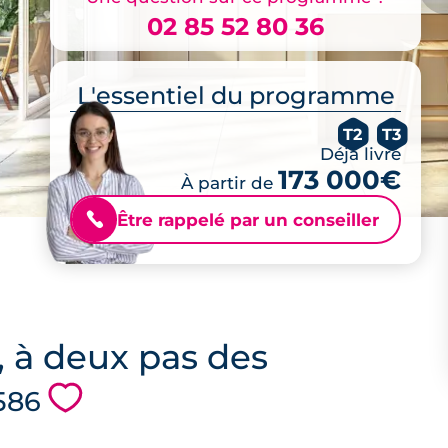
02 85 52 80 36
L'essentiel du programme
T2
T3
Déjà livré
173 000€
À partir de
Être rappelé par un conseiller
📞
, à deux pas des
💗
7586