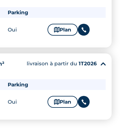
Parking
Oui
🗞
Plan
📞
livraison à partir du
1T2026
m²
▾
Parking
Oui
🗞
Plan
📞