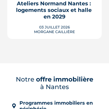
frais sans le moindre compresseur.
Ateliers Normand Nantes : 
Tour d'horizon de dix réalisations qui
logements sociaux et halle 
affrontent l'été sans climatisation, de ...
en 2029
LIRE L'ARTICLE
03 JUILLET 2026
MORGANE CAILLIÈRE
À Nantes, la friche Art déco des Ateliers
Normand se transforme en 28
logements sociaux, ateliers d'artisans
Notre
offre immobilière
et placette arborée. Livraison annoncée
en 2029.
à Nantes
LIRE L'ARTICLE
Programmes immobiliers en
périphérie