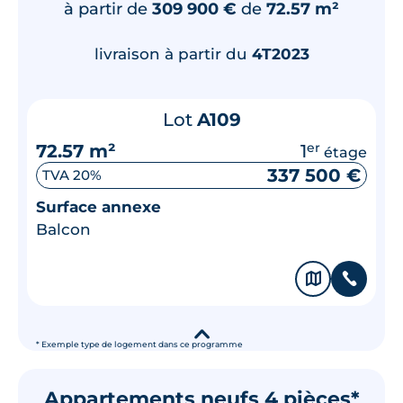
à partir de
309 900 €
de
72.57 m²
livraison à partir du
4T2023
Lot
A109
72.57 m²
1
er
étage
337 500 €
TVA 20%
Surface annexe
Balcon
🗞
📞
▾
* Exemple type de logement dans ce programme
Appartements neufs 4 pièces*