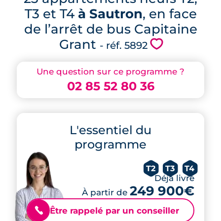
T3 et T4
à Sautron
, en face
de l’arrêt de bus Capitaine
Grant
💗
- réf. 5892
Une question sur ce programme ?
02 85 52 80 36
L'essentiel du
programme
T2
T3
T4
Déjà livré
249 900€
À partir de
Être rappelé par un conseiller
📞