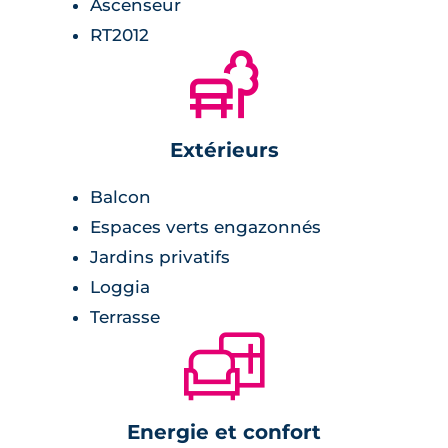
Ascenseur
et inscrivent davantage le projet
RT2012
dans son paysage urbain. Par son
🌲
architecture, elle s’inscrit dans un
renouvellement urbain en lien avec
son environnement.
Extérieurs
Danny MERDRIGNAC Architecte
Balcon
DPLG
Espaces verts engazonnés
Jardins privatifs
Loggia
Terrasse
🛋
Energie et confort