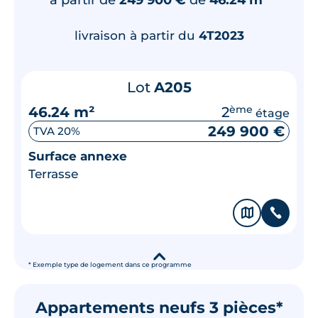
livraison à partir du
4T2023
Lot
A205
46.24 m²
2
ème
étage
249 900 €
TVA 20%
Surface annexe
Terrasse
🗞
📞
▾
* Exemple type de logement dans ce programme
Appartements neufs 3 pièces*