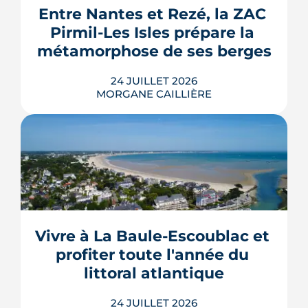
Isolation des combles et toitures,
Entre Nantes et Rezé, la ZAC 
choix d appartement donnés en
fenêtres, VMC, chauffe-eau
Pirmil-Les Isles prépare la 
thermodynamique, chauffage au bois
fonction de mes besoins. Je
et solaire thermi...
métamorphose de ses berges
recommande sans hésiter.
LIRE L'ARTICLE
24 JUILLET 2026
MORGANE CAILLIÈRE
Le projet de la ZAC Pirmil-Les Isles
déploie 3 300 logements neufs entre
Rezé et Nantes, dont 55 % attribués au
locatif social et à l'accession abordable
Vivre à La Baule-Escoublac et 
en Bail Réel Solidaire.
profiter toute l'année du 
LIRE L'ARTICLE
littoral atlantique
24 JUILLET 2026