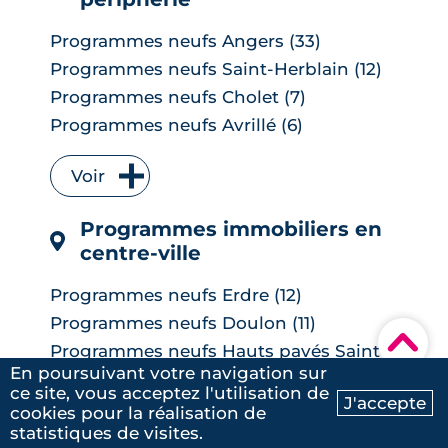
Programmes neufs Angers (33)
Programmes neufs Saint-Herblain (12)
Programmes neufs Cholet (7)
Programmes neufs Avrillé (6)
Programmes neufs La Chapelle-sur-
Erdre (6)
Voir
Programmes neufs Les Herbiers (4)
Programmes immobiliers en
Programmes neufs Orvault (4)
centre-ville
Programmes neufs Saint-Sébastien-
sur-Loire (4)
Programmes neufs Erdre (12)
Programmes neufs Vertou (4)
Programmes neufs Doulon (11)
Programmes neufs Carquefou (3)
5
/5
▾
Programmes neufs Hauts pavés Saint-
Julien
|
le 23 Janvier 2025
Programmes neufs Les Ponts-de-Cé (3)
Félix (10)
En poursuivant votre navigation sur
Programmes neufs Rezé (3)
ce site, vous acceptez l'utilisation de
Programmes neufs Saint-Donatien (6)
J'accepte
cookies pour la réalisation de
Programmes neufs Basse-Goulaine (2)
Ma recherche
Contactez-nous
Programmes neufs Zola (6)
Voir
statistiques de visites.
Programmes neufs Bouguenais (2)