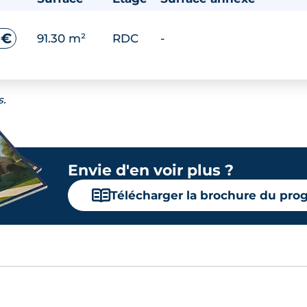
 €
91.30 m²
RDC
-
s.
Envie d'en voir plus ?
📖
Télécharger la brochure du pr