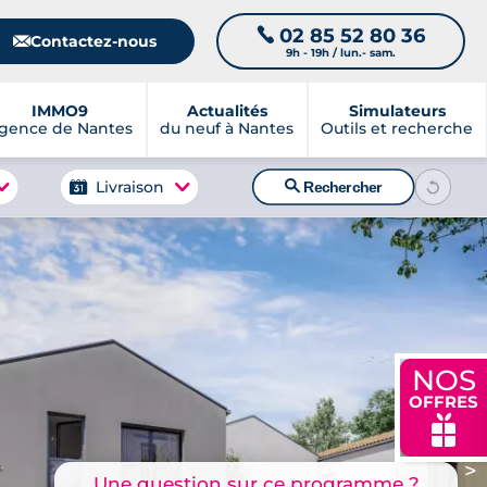
02 85 52 80 36
📞
📧
Contactez-nous
9h - 19h / lun.- sam.
IMMO9
Actualités
Simulateurs
gence de Nantes
du neuf à Nantes
Outils et recherche
🔍
Livraison
Rechercher
NOS
OFFRES
🎁
>
Une question sur ce programme ?