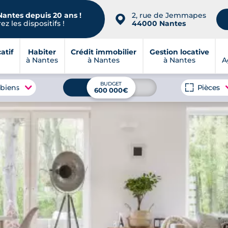
Nantes depuis 20 ans !
2, rue de Jemmapes
📍
z les dispositifs !
44000 Nantes
atif
Habiter
Crédit immobilier
Gestion locative
à Nantes
à Nantes
à Nantes
A
BUDGET
 biens
Pièces
600 000€