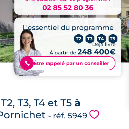
02 85 52 80 36
L'essentiel du programme
T2
T3
T4
T5
Déjà livré
248 400€
À partir de
Être rappelé par un conseiller
📞
2, T3, T4 et T5
à
 Pornichet
💗
- réf. 5949