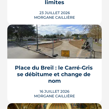
limites
LIRE L'ARTICLE
23 JUILLET 2026
MORGANE CAILLIÈRE
Les travaux modificatifs acquéreur
(TMA) permettent de personnaliser les
plans d'un logement en VEFA, sous
réserve de la faisabilité technique et de
l'accord du promoteur. Distincts des
travaux réservés exécutés après la
Place du Breil : le Carré-Gris 
livraison, ces aménagements
se débitume et change de 
s'encadrent par un contrat spécifique
et...
nom
LIRE L'ARTICLE
16 JUILLET 2026
MORGANE CAILLIÈRE