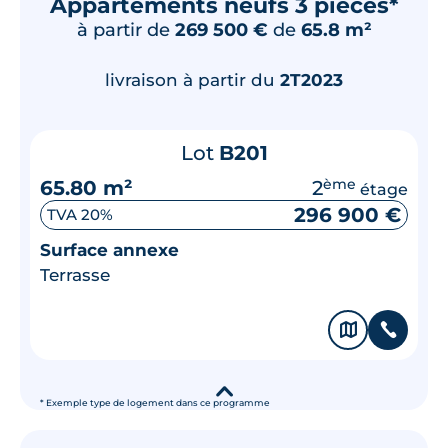
Appartements neufs 3 pièces*
à partir de
269 500 €
de
65.8 m²
livraison à partir du
2T2023
Lot
B201
65.80 m²
2
ème
étage
296 900 €
TVA 20%
Surface annexe
Terrasse
🗞
📞
▾
* Exemple type de logement dans ce programme