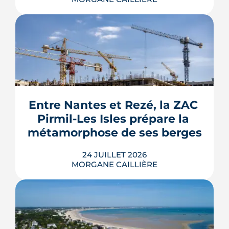
Le Gouvernement prévoit de retirer six
familles de travaux du parcours « par
geste » de MaPrimeRénov' au 1er
septembre 2026, sous réserve de la
publication des textes définitifs.
Isolation des combles et toitures,
Entre Nantes et Rezé, la ZAC 
fenêtres, VMC, chauffe-eau
Pirmil-Les Isles prépare la 
thermodynamique, chauffage au bois
et solaire thermi...
métamorphose de ses berges
LIRE L'ARTICLE
24 JUILLET 2026
MORGANE CAILLIÈRE