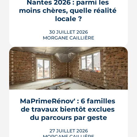
Nantes 2026 : parmi les 
fonction de mes besoins. Je
LIRE L'ARTICLE
moins chères, quelle réalité 
recommande sans hésiter.
locale ?
30 JUILLET 2026
MORGANE CAILLIÈRE
259 € par an en moyenne régionale,
une hausse de 14 % sur un an, un
risque inondation bien réel autour de
la Loire et de la Sèvre : l'assurance
habitation nantaise conjugue tarifs
MaPrimeRénov' : 6 familles 
doux et vigilance locale. Chiffres,
de travaux bientôt exclues 
limites et conseils pour payer le juste
prix.
du parcours par geste
LIRE L'ARTICLE
27 JUILLET 2026
MORGANE CAILLIÈRE