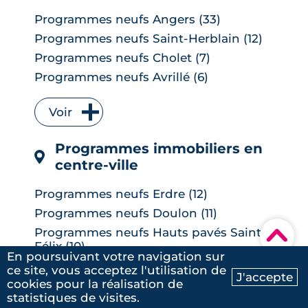
Programmes neufs Angers (33)
Programmes neufs Saint-Herblain (12)
Programmes neufs Cholet (7)
Programmes neufs Avrillé (6)
Programmes neufs La Chapelle-sur-
Erdre (6)
Voir
Programmes neufs Les Herbiers (4)
Programmes immobiliers en
Programmes neufs Orvault (4)
centre-ville
Programmes neufs Saint-Sébastien-
sur-Loire (4)
Programmes neufs Erdre (12)
Programmes neufs Vertou (4)
5
/5
Programmes neufs Doulon (11)
Julien
|
le 23 Janvier 2025
Programmes neufs Carquefou (3)
▾
Programmes neufs Hauts pavés Saint-
Programmes neufs Les Ponts-de-Cé (3)
Félix (10)
En poursuivant votre navigation sur
Programmes neufs Rezé (3)
Programmes neufs Saint-Donatien (6)
ce site, vous acceptez l'utilisation de
J'accepte
Programmes neufs Basse-Goulaine (2)
cookies pour la réalisation de
Programmes neufs Zola (6)
Voir
Ma recherche
Contactez-nous
Programmes neufs Bouguenais (2)
statistiques de visites.
Programmes neufs Île Beaulieu (6)