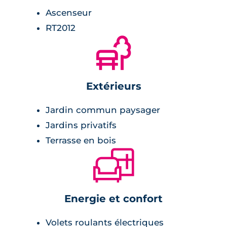
Ascenseur
Description de la résidence
RT2012
🌲
Composée de 33
appartements neufs
, la
résidence propose des logements aux
prestations de haute qualité. Ces
Extérieurs
appartements du deux pièces au quatre
pièces répondent aux critères de la
Jardin commun paysager
Réglementation Thermique 2012
qui garantit
Jardins privatifs
une optimisation énergétique de l’habitat.
Terrasse en bois
🛋
Les intérieurs ont été soigneusement étudiés
pour apporter un confort optimal : parquet
stratifié dans les chambres et pièces de vie,
carrelage haut de gamme et sèche-serviettes
Energie et confort
dans la salle de bain, équipements dernier cri
Volets roulants électriques
pour la cuisine et placards aménagés. Les