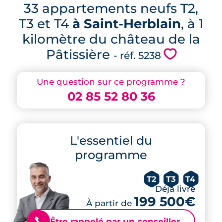
33 appartements neufs T2,
T3 et T4
à Saint-Herblain
, à 1
kilomètre du château de la
Pâtissière
💗
- réf. 5238
Une question sur ce programme ?
02 85 52 80 36
L'essentiel du
programme
T2
T3
T4
Déjà livré
199 500€
À partir de
Être rappelé par un conseiller
📞