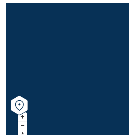
toute sa place. Le hall d’entrée possède ainsi
de grands miroirs encadrés par un
revêtement bois, les portes palières sont
siglées en stratifié bois et l’ascenseur a été
conçu en harmonie avec l’entrée de
l’immeuble.