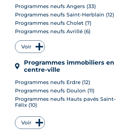
Programmes neufs Angers (33)
Programmes neufs Saint-Herblain (12)
Programmes neufs Cholet (7)
Programmes neufs Avrillé (6)
Programmes neufs La Chapelle-sur-
Erdre (6)
Voir
Programmes neufs Les Herbiers (4)
Programmes immobiliers en
Programmes neufs Orvault (4)
centre-ville
Programmes neufs Saint-Sébastien-
sur-Loire (4)
Programmes neufs Erdre (12)
Programmes neufs Vertou (4)
Programmes neufs Doulon (11)
Programmes neufs Carquefou (3)
5
/5
Programmes neufs Hauts pavés Saint-
Julien
|
le 23 Janvier 2025
Programmes neufs Les Ponts-de-Cé (3)
Félix (10)
Programmes neufs Rezé (3)
Programmes neufs Saint-Donatien (6)
Programmes neufs Basse-Goulaine (2)
Programmes neufs Zola (6)
Voir
Programmes neufs Bouguenais (2)
Programmes neufs Île Beaulieu (6)