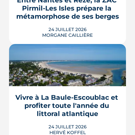
Entre Nantes et Rezé, la ZAC 
fenêtres, VMC, chauffe-eau
Pirmil-Les Isles prépare la 
thermodynamique, chauffage au bois
fonction de mes besoins. Je
et solaire thermi...
métamorphose de ses berges
recommande sans hésiter.
LIRE L'ARTICLE
24 JUILLET 2026
MORGANE CAILLIÈRE
Le projet de la ZAC Pirmil-Les Isles
déploie 3 300 logements neufs entre
Rezé et Nantes, dont 55 % attribués au
locatif social et à l'accession abordable
Vivre à La Baule-Escoublac et 
en Bail Réel Solidaire.
profiter toute l'année du 
LIRE L'ARTICLE
littoral atlantique
24 JUILLET 2026
HERVÉ KOFFEL