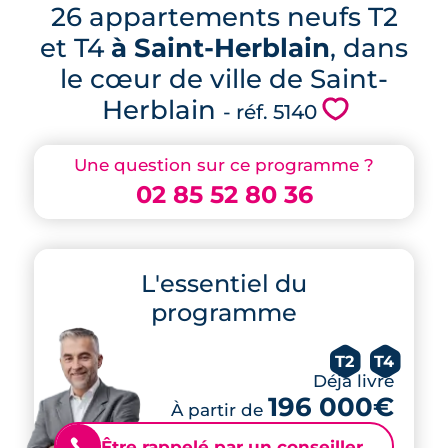
26 appartements neufs T2
et T4
à Saint-Herblain
, dans
le cœur de ville de Saint-
Herblain
💗
- réf. 5140
Une question sur ce programme ?
02 85 52 80 36
L'essentiel du
programme
T2
T4
Déjà livré
196 000€
À partir de
Être rappelé par un conseiller
📞