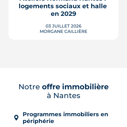
Tour d'horizon de dix réalisations qui
logements sociaux et halle 
affrontent l'été sans climatisation, de ...
en 2029
LIRE L'ARTICLE
03 JUILLET 2026
MORGANE CAILLIÈRE
À Nantes, la friche Art déco des Ateliers
Normand se transforme en 28
logements sociaux, ateliers d'artisans
Notre
offre immobilière
et placette arborée. Livraison annoncée
en 2029.
à Nantes
LIRE L'ARTICLE
Programmes immobiliers en
périphérie