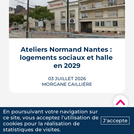
Nous poursuivrons l'aventure avec
Immo9 !
Des murs assez épais pour faire
glacière, des façades qui captent le
vent, des toits qui se brumisent :
partout dans le monde, l'architecture
bioclimatique garde les bâtiments au
frais sans le moindre compresseur.
Ateliers Normand Nantes : 
Tour d'horizon de dix réalisations qui
logements sociaux et halle 
affrontent l'été sans climatisation, de ...
en 2029
LIRE L'ARTICLE
03 JUILLET 2026
MORGANE CAILLIÈRE
▾
En poursuivant votre navigation sur
ce site, vous acceptez l'utilisation de
J'accepte
À Nantes, la friche Art déco des Ateliers
cookies pour la réalisation de
Ma recherche
Contactez-nous
Normand se transforme en 28
statistiques de visites.