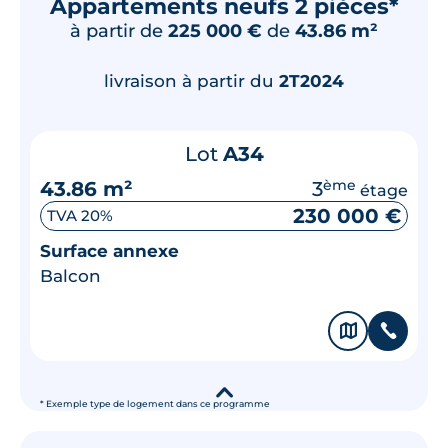
Appartements neufs 2 pièces*
à partir de
225 000 €
de
43.86 m²
livraison à partir du
2T2024
Lot
A34
43.86 m²
3
ème
étage
230 000 €
TVA 20%
Surface annexe
Balcon
🗞
📞
▾
* Exemple type de logement dans ce programme