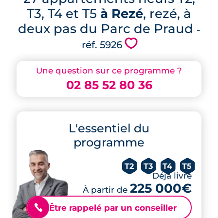
T3, T4 et T5
à Rezé
, rezé, à
deux pas du Parc de Praud
-
💗
réf. 5926
Une question sur ce programme ?
02 85 52 80 36
L'essentiel du
programme
T2
T3
T4
T5
Déjà livré
225 000€
À partir de
Être rappelé par un conseiller
📞