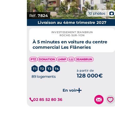
📷
10 photos
Réf.
7824
Livraison au 4ème trimestre 2027
INVESTISSEMENT JEANBRUN
ROCHE-SUR-YON
À 5 minutes en voiture du centre
commercial Les Flâneries
PTZ
DONATION
LMNP
LLI
JEANBRUN
T1
T2
T3
T4
à partir de
128 000€
89 logements
💗
02 85 52 80 36
Je découvre ce programme