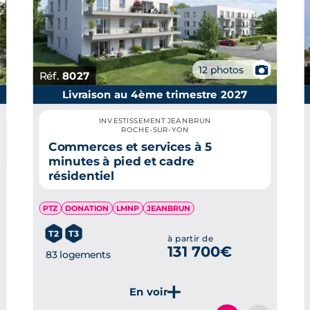
📷
12 photos
Réf.
8027
Livraison au 4ème trimestre 2027
INVESTISSEMENT JEANBRUN
ROCHE-SUR-YON
Commerces et services à 5
minutes à pied et cadre
résidentiel
PTZ
DONATION
LMNP
JEANBRUN
T2
T3
à partir de
131 700€
83 logements
Je découvre ce programme