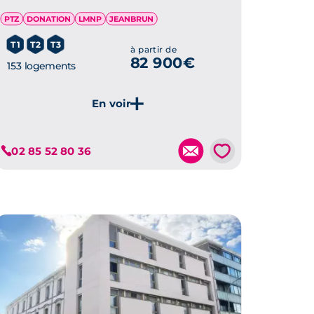
PTZ
DONATION
LMNP
JEANBRUN
T1
T2
T3
à partir de
82 900€
153 logements
Je découvre ce programme
💗
02 85 52 80 36