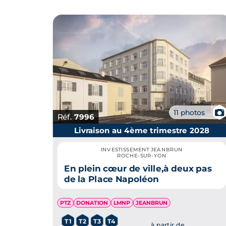
📷
11 photos
Réf.
7996
Livraison au 4ème trimestre 2028
INVESTISSEMENT JEANBRUN
ROCHE-SUR-YON
En plein cœur de ville,à deux pas
de la Place Napoléon
PTZ
DONATION
LMNP
JEANBRUN
T1
T2
T3
T4
à partir de