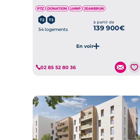
PTZ
DONATION
LMNP
JEANBRUN
T2
T3
à partir de
139 900€
54 logements
Je découvre ce programme
💗
02 85 52 80 36