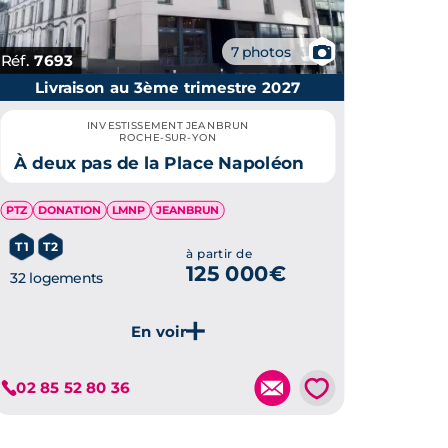
📷
7 photos
Réf.
7693
Livraison au 3ème trimestre 2027
INVESTISSEMENT JEANBRUN
ROCHE-SUR-YON
À deux pas de la Place Napoléon
PTZ
DONATION
LMNP
JEANBRUN
T1
T2
à partir de
125 000€
32 logements
💗
02 85 52 80 36
Je découvre ce programme