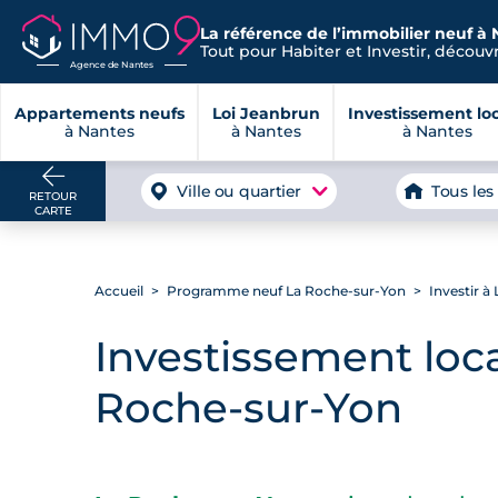
La référence de l’immobilier neuf à 
Tout pour Habiter et Investir, découvre
Agence de Nantes
Appartements neufs
Loi Jeanbrun
Investissement loc
à Nantes
à Nantes
à Nantes
Ville ou quartier
Tous les
RETOUR
CARTE
Accueil
Programme neuf La Roche-sur-Yon
Investir 
Investissement loca
Roche-sur-Yon