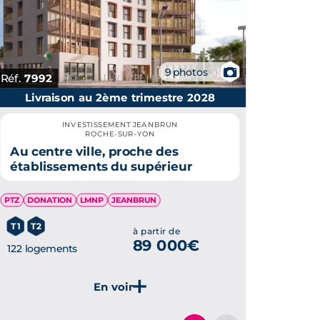
📷
9 photos
Réf.
7992
Livraison au 2ème trimestre 2028
INVESTISSEMENT JEANBRUN
ROCHE-SUR-YON
Au centre ville, proche des
établissements du supérieur
PTZ
DONATION
LMNP
JEANBRUN
T1
T2
à partir de
89 000€
122 logements
Je découvre ce programme