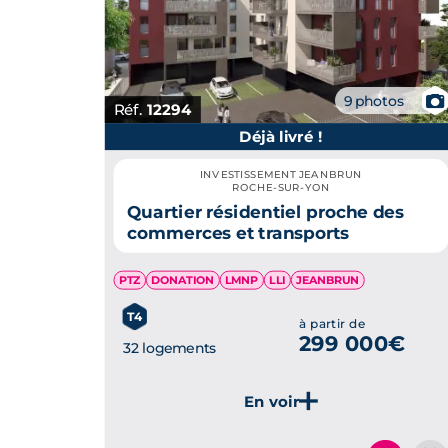
📷
9 photos
Réf.
12294
Déjà livré !
INVESTISSEMENT JEANBRUN
ROCHE-SUR-YON
Quartier résidentiel proche des
commerces et transports
PTZ
DONATION
LMNP
LLI
JEANBRUN
T4
à partir de
299 000€
32 logements
Je découvre ce programme