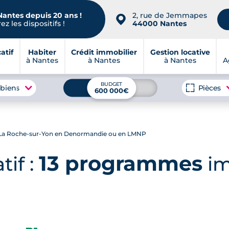
Nantes depuis 20 ans !
2, rue de Jemmapes
📍
z les dispositifs !
44000 Nantes
atif
Habiter
Crédit immobilier
Gestion locative
à Nantes
à Nantes
à Nantes
A
BUDGET
 biens
Pièces
600 000€
à La Roche-sur-Yon en Denormandie ou en LMNP
13 programmes
tif :
im