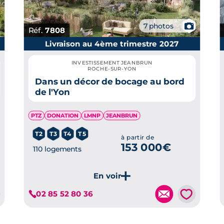
📷
7 photos
Réf.
7808
Livraison au 4ème trimestre 2027
INVESTISSEMENT JEANBRUN
ROCHE-SUR-YON
Dans un décor de bocage au bord
de l'Yon
PTZ
DONATION
LMNP
JEANBRUN
T2
T3
T4
T5
à partir de
153 000€
110 logements
💗
02 85 52 80 36
Je découvre ce programme