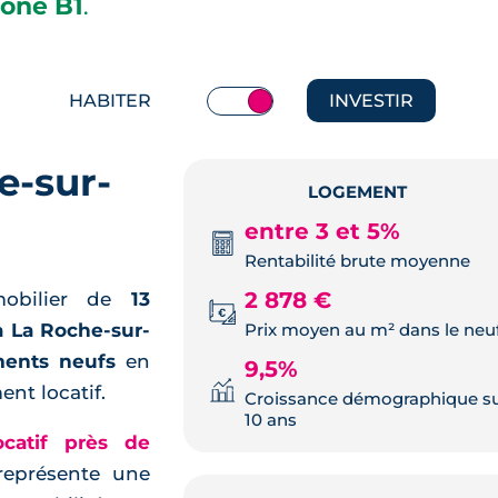
one B1
.
HABITER
INVESTIR
e-sur-
LOGEMENT
entre 3 et 5%
Rentabilité brute moyenne
2 878 €
obilier de
13
Prix moyen au m² dans le neu
à La Roche-sur-
ments neufs
en
9,5%
ent locatif.
Croissance démographique s
10 ans
ocatif près de
eprésente une