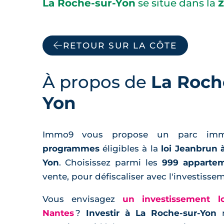
z
La Roche-sur-Yon
se situe dans la
RETOUR SUR LA CÔTE
À propos de
La Roch
Yon
Immo9 vous propose un parc imm
programmes
éligibles à la
loi Jeanbrun 
Yon
. Choisissez parmi les
999 apparte
vente, pour défiscaliser avec l'investissem
Vous envisagez
un investissement l
Nantes
?
Investir à La Roche-sur-Yon
r