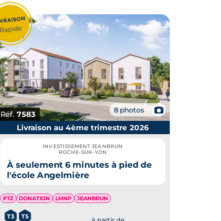
📷
8 photos
Réf.
7583
Livraison au 4ème trimestre 2026
INVESTISSEMENT JEANBRUN
ROCHE-SUR-YON
À seulement 6 minutes à pied de
l'école Angelmière
PTZ
DONATION
LMNP
JEANBRUN
T3
T5
à partir de