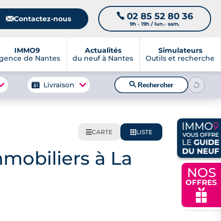
02 85 52 80 36
📞
📧
Contactez-nous
9h - 19h / lun.- sam.
IMMO9
Actualités
Simulateurs
gence de Nantes
du neuf à Nantes
Outils et recherche
🔍
Livraison
Rechercher
CARTE
LISTE
🌍
📋
mobiliers à La
NOS
OFFRES
🎁