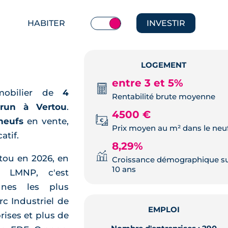
HABITER
INVESTIR
LOGEMENT
entre 3 et 5%
mobilier de
4
Rentabilité brute moyenne
brun à Vertou
.
4500 €
neufs
en vente,
Prix moyen au m² dans le neu
atif.
8,29%
tou en 2026, en
Croissance démographique s
10 ans
t LMNP, c'est
nes les plus
c Industriel de
EMPLOI
rises et plus de