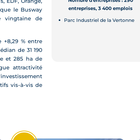
Nombre d'entreprises : 290
ns, EDF, Orange,
entreprises, 3 400 emplois
 que le Busway
e vingtaine de
Parc Industriel de la Vertonne
 +8,29 % entre
édian de 31 190
se et 285 ha de
e attractivité
investissement
ifs vis-à-vis de