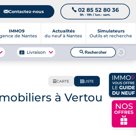
02 85 52 80 36
📞
📧
Contactez-nous
9h - 19h / lun.- sam.
IMMO9
Actualités
Simulateurs
gence de Nantes
du neuf à Nantes
Outils et recherche
🔍
Livraison
Rechercher
CARTE
LISTE
🌍
📋
obiliers à Vertou
NOS
OFFRES
🎁