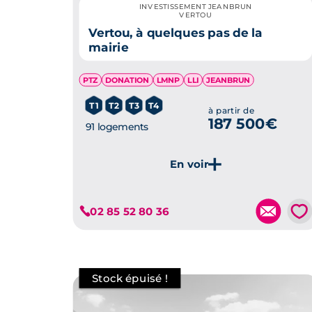
INVESTISSEMENT JEANBRUN
VERTOU
Vertou, à quelques pas de la
mairie
PTZ
DONATION
LMNP
LLI
JEANBRUN
T1
T2
T3
T4
à partir de
187 500€
91 logements
Je découvre ce programme
💗
02 85 52 80 36