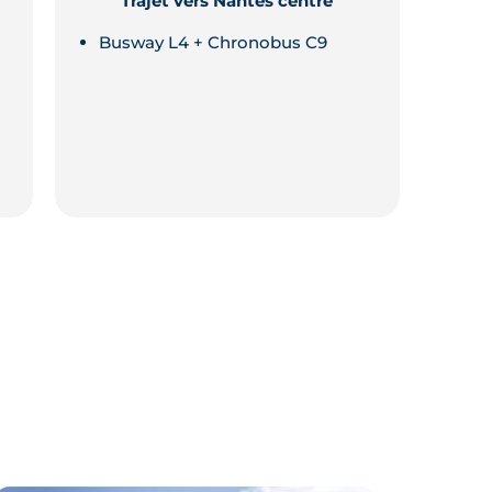
Trajet vers Nantes centre
Busway L4 + Chronobus C9