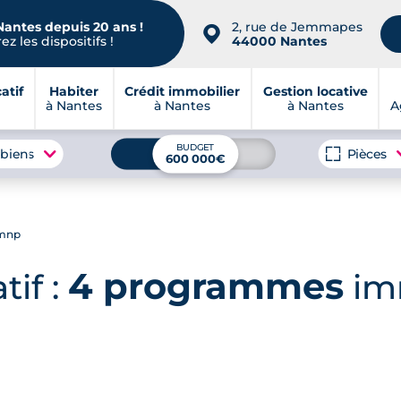
Nantes depuis 20 ans !
2, rue de Jemmapes
📍
z les dispositifs !
44000 Nantes
atif
Habiter
Crédit immobilier
Gestion locative
à Nantes
à Nantes
à Nantes
A
BUDGET
 biens
Pièces
600 000€
lmnp
4 programmes
tif :
imm