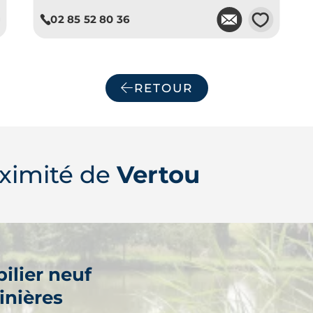
💗
02 85 52 80 36
Je découvre ce programme
RETOUR
ximité de
Vertou
ilier neuf
inières