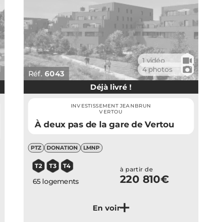
🎥
1 vidéo
📷
4 photos
Réf.
6043
Déjà livré !
INVESTISSEMENT JEANBRUN
VERTOU
À deux pas de la gare de Vertou
PTZ
DONATION
LMNP
T2
T3
T4
à partir de
220 810€
65 logements