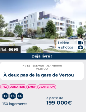
🎥
1 vidéo
📷
4 photos
Réf.
6698
Déjà livré !
INVESTISSEMENT JEANBRUN
VERTOU
À deux pas de la gare de Vertou
PTZ
DONATION
LMNP
JEANBRUN
T2
T3
T4
à partir de
199 000€
130 logements