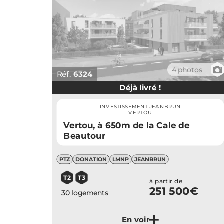
📷
4 photos
Réf.
6324
Déjà livré !
INVESTISSEMENT JEANBRUN
VERTOU
Vertou, à 650m de la Cale de
Beautour
PTZ
DONATION
LMNP
JEANBRUN
T2
T3
à partir de
251 500€
30 logements