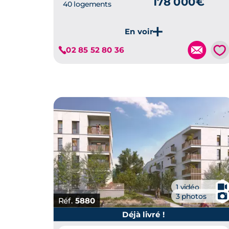
178 000€
40 logements
Je découvre ce programme
💗
02 85 52 80 36
🎥
1 vidéo
📷
3 photos
Réf.
5880
Déjà livré !