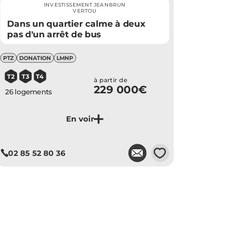
INVESTISSEMENT JEANBRUN
VERTOU
Dans un quartier calme à deux
pas d'un arrêt de bus
PTZ
DONATION
LMNP
T2
T3
T4
à partir de
229 000€
26 logements
Je découvre ce programme
💗
02 85 52 80 36