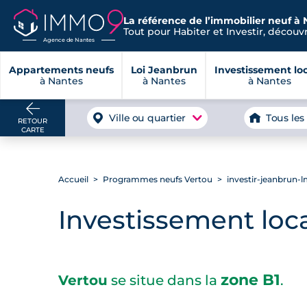
La référence de l’immobilier neuf à 
Tout pour Habiter et Investir, découvre
Agence de Nantes
Appartements neufs
Loi Jeanbrun
Investissement loc
à Nantes
à Nantes
à Nantes
Ville ou quartier
Tous les
RETOUR
CARTE
Accueil
Programmes neufs Vertou
investir-jeanbrun-
Investissement loca
zone B1
Vertou
se situe dans la
.