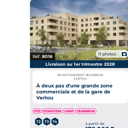
📷
11 photos
Réf.
8016
Livraison au 1er trimestre 2028
INVESTISSEMENT JEANBRUN
VERTOU
À deux pas d'une grande zone
commerciale et de la gare de
Vertou
PTZ
DONATION
LMNP
JEANBRUN
T2
T3
T4
à partir de