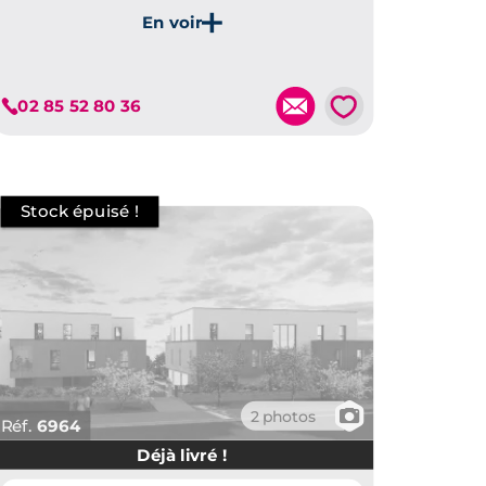
Je découvre ce programme
💗
02 85 52 80 36
📷
2 photos
Réf.
6964
Déjà livré !