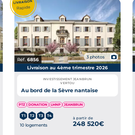
📷
3 photos
Réf.
6856
Livraison au 4ème trimestre 2026
INVESTISSEMENT JEANBRUN
VERTOU
Au bord de la Sèvre nantaise
PTZ
DONATION
LMNP
JEANBRUN
T1
T2
T3
T4
à partir de
248 520€
10 logements