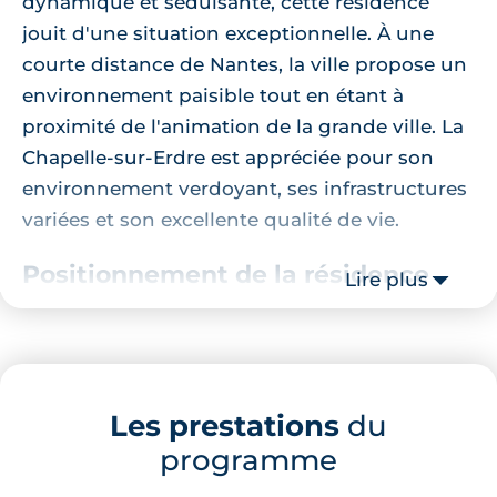
dynamique et séduisante, cette résidence
jouit d'une situation exceptionnelle. À une
courte distance de Nantes, la ville propose un
environnement paisible tout en étant à
proximité de l'animation de la grande ville. La
Chapelle-sur-Erdre est appréciée pour son
environnement verdoyant, ses infrastructures
variées et son excellente qualité de vie.
Positionnement de la résidence
Lire plus
Cette
résidence neuve à La Chapelle-sur-
Erdre
est à proximité de nombreux centres
d'intérêt. L'école Saint Michel est à seulement
Les prestations
du
6 minutes de marche. Pour vos achats,
programme
l'Intermarché SUPER La Chapelle-Sur-Erdre et
le Lidl sont à 16 minutes de marche. Pour vos