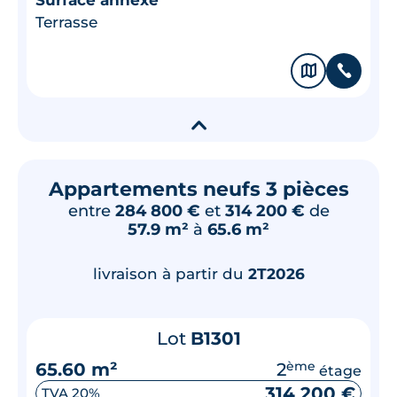
Terrasse
🗞
📞
▾
Appartements neufs 3 pièces
entre
284 800 €
et
314 200 €
de
57.9 m²
à
65.6 m²
livraison à partir du
2T2026
Lot
B1301
65.60 m²
2
ème
étage
314 200 €
TVA 20%