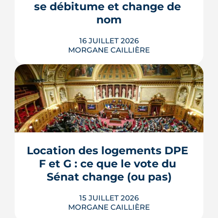
se débitume et change de 
s'encadrent par un contrat spécifique
et...
nom
LIRE L'ARTICLE
16 JUILLET 2026
MORGANE CAILLIÈRE
L'esplanade goudronnée du Breil-
Malville, doublée d'un parking, est en
travaux depuis janvier. D'ici décembre,
elle doit devenir une place piétonne et
plantée, débaptisée au profit d'Aimée
Location des logements DPE 
Lallement, féministe et résistante.
F et G : ce que le vote du 
LIRE L'ARTICLE
Sénat change (ou pas)
15 JUILLET 2026
MORGANE CAILLIÈRE