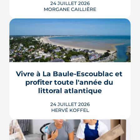
24 JUILLET 2026
MORGANE CAILLIÈRE
Le projet de la ZAC Pirmil-Les Isles
déploie 3 300 logements neufs entre
Rezé et Nantes, dont 55 % attribués au
locatif social et à l'accession abordable
Vivre à La Baule-Escoublac et 
en Bail Réel Solidaire.
profiter toute l'année du 
LIRE L'ARTICLE
littoral atlantique
24 JUILLET 2026
HERVÉ KOFFEL