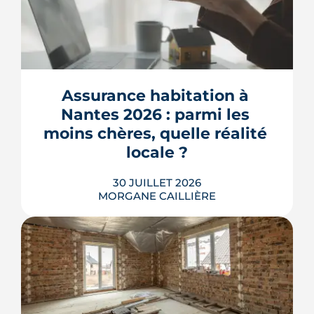
Assurance habitation à 
Nantes 2026 : parmi les 
moins chères, quelle réalité 
locale ?
30 JUILLET 2026
MORGANE CAILLIÈRE
259 € par an en moyenne régionale,
une hausse de 14 % sur un an, un
risque inondation bien réel autour de