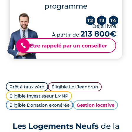
programme
T2
T3
T4
Déjà livré
213 800€
À partir de
Être rappelé par un conseiller
📞
Prêt à taux zéro
Éligible Loi Jeanbrun
Éligible Investisseur LMNP
Éligible Donation exonérée
Gestion locative
Les Logements Neufs
de la