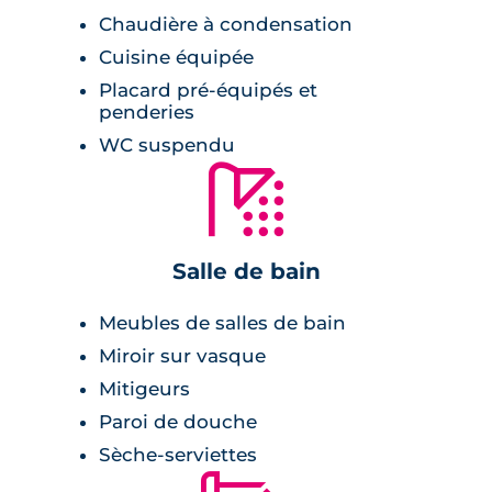
jardin) et bien plus encore.
Chaudière à condensation
Pour plus de sécurité, la résidence est
Cuisine équipée
clôturée, dispose d'un accès avec badge Vigik
Placard pré-équipés et
penderies
et visiophone et de caméras de surveillance,
WC suspendu
ainsi que de portes palières à serrure 3 points.
🚿
Le stationnement se faire sur des
emplacements de parking aérien ou dans des
garages boxés, et la résidence dispose
également d'un local à vélos.
Salle de bain
Meubles de salles de bain
Miroir sur vasque
Mitigeurs
Paroi de douche
Sèche-serviettes