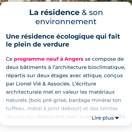
La résidence
& son
environnement
Une résidence écologique qui fait
le plein de verdure
Ce
programme neuf à Angers
se compose de
deux bâtiments à l’architecture bioclimatique,
répartis sur deux étages avec attique, conçus
par Lionel Vié & Associés. L’écriture
architecturale met en valeur les matériaux
naturels (bois pré-grisé, bardage minéral ton
tuffeau, métal à joint debout) et des teintes
douces qui dialoguent avec le paysage. Les
54
Lire plus
logements, du T1 bis au T4
, offrent de