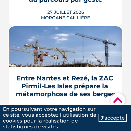
LIRE L'ARTICLE
27 JUILLET 2026
MORGANE CAILLIÈRE
Le Gouvernement prévoit de retirer six
familles de travaux du parcours « par
geste » de MaPrimeRénov' au 1er
septembre 2026, sous réserve de la
publication des textes définitifs.
Isolation des combles et toitures,
Entre Nantes et Rezé, la ZAC 
fenêtres, VMC, chauffe-eau
Pirmil-Les Isles prépare la 
thermodynamique, chauffage au bois
et solaire thermi...
métamorphose de ses berges
▾
LIRE L'ARTICLE
24 JUILLET 2026
En poursuivant votre navigation sur
MORGANE CAILLIÈRE
ce site, vous acceptez l'utilisation de
J'accepte
cookies pour la réalisation de
Ma recherche
Contactez-nous
statistiques de visites.