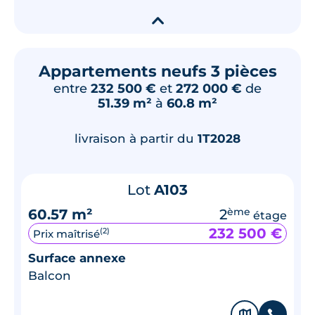
▾
Appartements neufs 3 pièces
entre
232 500 €
et
272 000 €
de
51.39 m²
à
60.8 m²
livraison à partir du
1T2028
Lot
A103
60.57 m²
2
ème
étage
232 500 €
(2)
Prix maîtrisé
Surface annexe
Balcon
🗞
📞