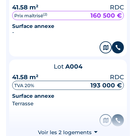
41.58 m²
RDC
160 500 €
(2)
Prix maîtrisé
Surface annexe
-
🗞
📞
Lot
A004
41.58 m²
RDC
193 000 €
TVA 20%
Surface annexe
Terrasse
🗞
📞
Voir les 2 logements
⮟