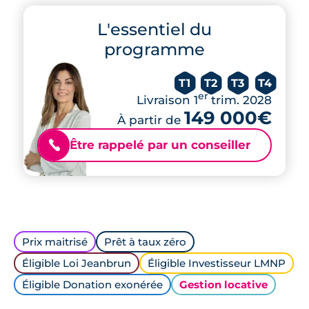
L'essentiel du
programme
T1
T2
T3
T4
er
Livraison 1
trim. 2028
149 000€
À partir de
Être rappelé par un conseiller
📞
Prix maitrisé
Prêt à taux zéro
Éligible Loi Jeanbrun
Éligible Investisseur LMNP
Éligible Donation exonérée
Gestion locative