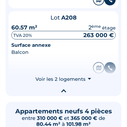
Lot
A208
60.57 m²
2
ème
étage
263 000 €
TVA 20%
Surface annexe
Balcon
🗞
📞
Voir les 2 logements
⮟
▾
Appartements neufs 4 pièces
entre
310 000 €
et
365 000 €
de
80.44 m²
à
101.98 m²