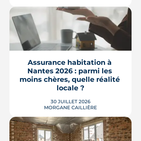
L'ancienne caserne Mellinet devient un
quartier habité de treize hectares et
demi. Livraisons de logements, friche
culturelle, Ehpad, parc agrandi : voici
où en est le chantier, hameau par
Assurance habitation à 
hameau.
Nantes 2026 : parmi les 
LIRE L'ARTICLE
moins chères, quelle réalité 
locale ?
30 JUILLET 2026
MORGANE CAILLIÈRE
Très bonne expérience avec