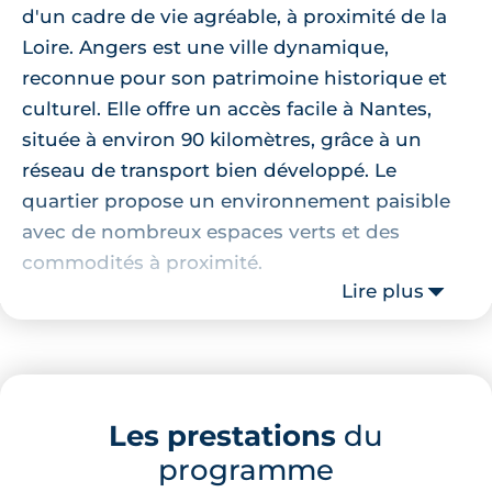
d'un cadre de vie agréable, à proximité de la
Loire. Angers est une ville dynamique,
reconnue pour son patrimoine historique et
culturel. Elle offre un accès facile à Nantes,
située à environ 90 kilomètres, grâce à un
réseau de transport bien développé. Le
quartier propose un environnement paisible
avec de nombreux espaces verts et des
commodités à proximité.
Lire plus
Localisation de la résidence
La résidence se trouve à quelques minutes de
l'école élémentaire Isoret, accessible en 11
Les prestations
du
minutes à pied. Pour vos courses, le
programme
supermarché G20 est à seulement 9 minutes