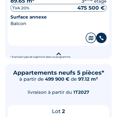
89.65 m²
3
étage
475 500 €
TVA 20%
Surface annexe
Balcon
🗞
📞
▾
* Exemple type de logement dans ce programme
Appartements neufs 5 pièces*
à partir de
499 900 €
de
97.12 m²
livraison à partir du
1T2027
Lot
2