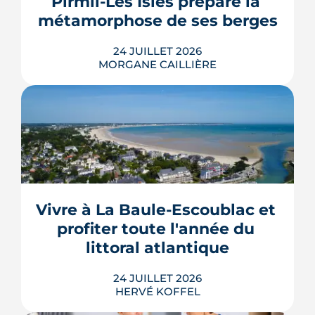
Pirmil-Les Isles prépare la 
et solaire thermi...
métamorphose de ses berges
LIRE L'ARTICLE
24 JUILLET 2026
MORGANE CAILLIÈRE
Le projet de la ZAC Pirmil-Les Isles
déploie 3 300 logements neufs entre
Rezé et Nantes, dont 55 % attribués au
locatif social et à l'accession abordable
Vivre à La Baule-Escoublac et 
en Bail Réel Solidaire.
profiter toute l'année du 
LIRE L'ARTICLE
littoral atlantique
24 JUILLET 2026
HERVÉ KOFFEL