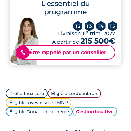
L'essentiel du
programme
T2
T3
T4
T5
er
Livraison 1
trim. 2027
215 500€
À partir de
Être rappelé par un conseiller
📞
Prêt à taux zéro
Éligible Loi Jeanbrun
Éligible Investisseur LMNP
Éligible Donation exonérée
Gestion locative