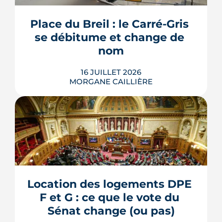
l'accord du promoteur. Distincts des
travaux réservés exécutés après la
Place du Breil : le Carré-Gris 
livraison, ces aménagements
se débitume et change de 
s'encadrent par un contrat spécifique
et...
nom
LIRE L'ARTICLE
16 JUILLET 2026
MORGANE CAILLIÈRE
L'esplanade goudronnée du Breil-
Malville, doublée d'un parking, est en
travaux depuis janvier. D'ici décembre,
elle doit devenir une place piétonne et
plantée, débaptisée au profit d'Aimée
Location des logements DPE 
Lallement, féministe et résistante.
F et G : ce que le vote du 
LIRE L'ARTICLE
Sénat change (ou pas)