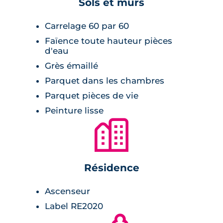
Sols et murs
ajoutent au confort de vie des résidents. La
résidence est clôturée et sécurisée, avec un
Carrelage 60 par 60
visiophone pour un accès contrôlé.
Faïence toute hauteur pièces
d'eau
Grès émaillé
Parquet dans les chambres
Parquet pièces de vie
Peinture lisse
🏙
Résidence
Ascenseur
Label RE2020