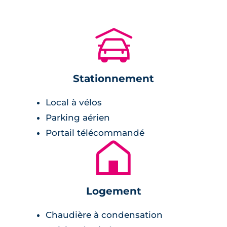
de marche et le centre commercial Espace
Anjou à moins de 15 minutes. Les amateurs de
nature apprécieront le Parc du Puy Garnier,
🚗
juste derrière la résidence.
La bibliothèque Annie-Fratellini est également
Stationnement
à proximité, à 4 minutes de marche, offrant un
espace culturel enrichissant. Pour les
Local à vélos
déplacements, l'arrêt de tramway Montaigne
Parking aérien
est à 7 minutes à pied et la gare Angers Maître
Portail télécommandé
École est à 11 minutes, facilitant les trajets
🏚
quotidiens.
Description de la résidence
Logement
Cette
résidence neuve à Angers
est un
Chaudière à condensation
ensemble intimiste composé de 11