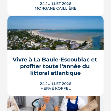
24 JUILLET 2026
MORGANE CAILLIÈRE
Le projet de la ZAC Pirmil-Les Isles
déploie 3 300 logements neufs entre
5
/5
Rezé et Nantes, dont 55 % attribués au
Elie B.
|
le 6 Février 2025
locatif social et à l'accession abordable
Vivre à La Baule-Escoublac et 
en Bail Réel Solidaire.
profiter toute l'année du 
LIRE L'ARTICLE
littoral atlantique
24 JUILLET 2026
HERVÉ KOFFEL