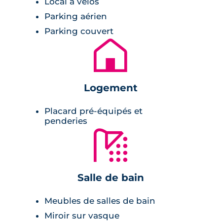
Local à vélos
Un cœur d’îlot paysager planté d’arbres à
Parking aérien
hautes tiges agrémente l’ensemble
Parking couvert
immobilier contemporain.
🏚
Logement
Placard pré-équipés et
penderies
🚿
Salle de bain
Meubles de salles de bain
Miroir sur vasque