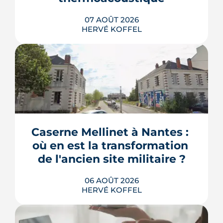
07 AOÛT 2026
HERVÉ KOFFEL
Une start-up nantaise fait produire de
l'eau chaude « par le son » à un
immeuble social de Bellevue-
Chantenay. Derrière l'effet d'annonce,
Caserne Mellinet à Nantes : 
une pompe à chaleur à hélium
branchée sur le réseau de chaleur
où en est la transformation 
urbain, testée un an grandeur nature.
de l'ancien site militaire ?
LIRE L'ARTICLE
06 AOÛT 2026
HERVÉ KOFFEL