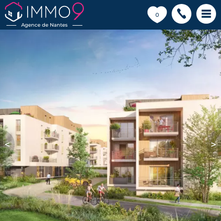
💗
0
Agence de Nantes
<
>