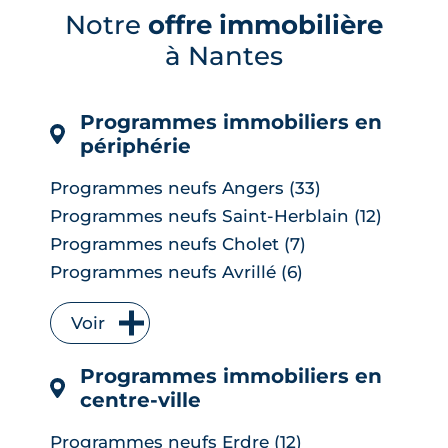
la surchauffe aide désormais à cibler la
Notre
offre immobilière
renaturation de la ville, du plan Pleine
à Nantes
terre aux r�...
LIRE L'ARTICLE
Programmes immobiliers en
périphérie
Programmes neufs Angers (33)
Programmes neufs Saint-Herblain (12)
Programmes neufs Cholet (7)
Programmes neufs Avrillé (6)
Programmes neufs La Chapelle-sur-
Erdre (6)
Voir
Programmes neufs Les Herbiers (4)
Programmes immobiliers en
Programmes neufs Orvault (4)
centre-ville
Programmes neufs Saint-Sébastien-
sur-Loire (4)
Programmes neufs Erdre (12)