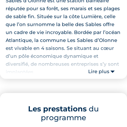
Sables d’Olonne est une station balnéaire
réputée pour sa forêt, ses marais et ses plages
de sable fin. Située sur la côte Lumière, celle
que l’on surnomme la belle des Sables offre
un cadre de vie incroyable. Bordée par l’océan
Atlantique, la commune Les Sables d’Olonne
est vivable en 4 saisons. Se situant au cœur
d’un pôle économique dynamique et
diversifié, de nombreuses entreprises s’y sont
Lire plus
implantées.
Localisation de la résidence
C’est dans un quartier très résidentiel que ce
Les prestations
du
programme neuf aux Sables d’Olonne
se
programme
construit et sera livré pour le début de l’année
2025. Tous les commerces utiles se trouveront