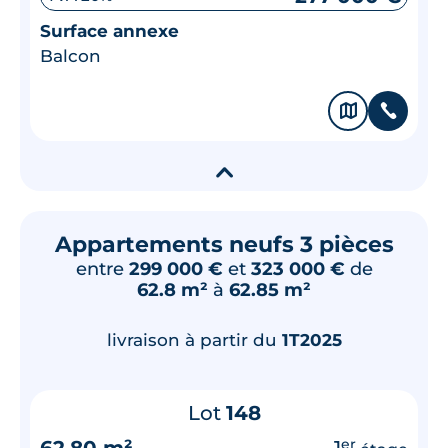
Surface annexe
Balcon
🗞
📞
▾
Appartements neufs 3 pièces
entre
299 000 €
et
323 000 €
de
62.8 m²
à
62.85 m²
livraison à partir du
1T2025
Lot
148
62.80 m²
1
er