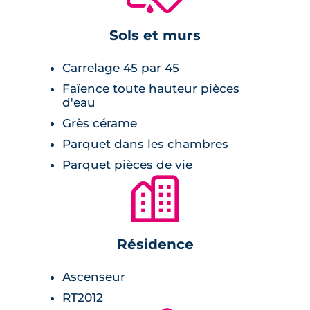
revêtement au sol en parquet stratifié, volets
roulants électriques et carrelage en grès pour
Sols et murs
les pièces humides.
Carrelage 45 par 45
Faïence toute hauteur pièces
d'eau
Grès cérame
Parquet dans les chambres
Parquet pièces de vie
🏙
Résidence
Ascenseur
RT2012