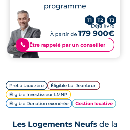
programme
T1
T2
T3
Déjà livré
179 900€
À partir de
Être rappelé par un conseiller
📞
Prêt à taux zéro
Éligible Loi Jeanbrun
Éligible Investisseur LMNP
Éligible Donation exonérée
Gestion locative
Les Logements Neufs
de la