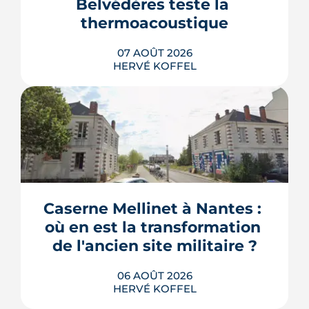
Belvédères teste la 
thermoacoustique
07 AOÛT 2026
HERVÉ KOFFEL
Une start-up nantaise fait produire de
l'eau chaude « par le son » à un
immeuble social de Bellevue-
Chantenay. Derrière l'effet d'annonce,
Caserne Mellinet à Nantes : 
une pompe à chaleur à hélium
branchée sur le réseau de chaleur
où en est la transformation 
urbain, testée un an grandeur nature.
de l'ancien site militaire ?
LIRE L'ARTICLE
06 AOÛT 2026
HERVÉ KOFFEL