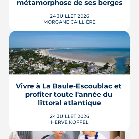
métamorphose de ses berges
LIRE L'ARTICLE
24 JUILLET 2026
MORGANE CAILLIÈRE
Le projet de la ZAC Pirmil-Les Isles
déploie 3 300 logements neufs entre
5
/5
Rezé et Nantes, dont 55 % attribués au
Elie B.
|
le 6 Février 2025
locatif social et à l'accession abordable
Vivre à La Baule-Escoublac et 
en Bail Réel Solidaire.
profiter toute l'année du 
LIRE L'ARTICLE
littoral atlantique
24 JUILLET 2026
HERVÉ KOFFEL