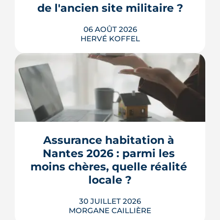
de l'ancien site militaire ?
06 AOÛT 2026
HERVÉ KOFFEL
L'ancienne caserne Mellinet devient un
quartier habité de treize hectares et
demi. Livraisons de logements, friche
culturelle, Ehpad, parc agrandi : voici
où en est le chantier, hameau par
Assurance habitation à 
hameau.
Nantes 2026 : parmi les 
LIRE L'ARTICLE
moins chères, quelle réalité 
locale ?
30 JUILLET 2026
MORGANE CAILLIÈRE