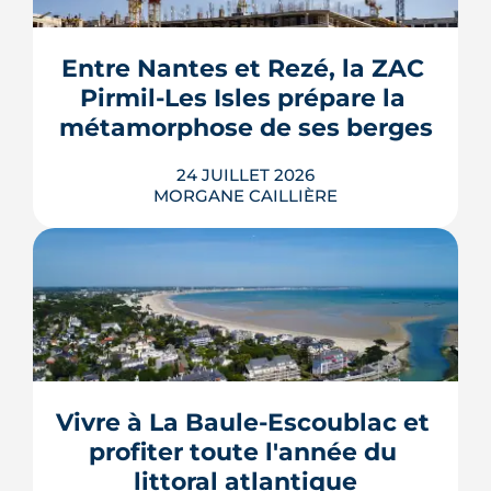
septembre 2026, sous réserve de la
publication des textes définitifs.
Isolation des combles et toitures,
Entre Nantes et Rezé, la ZAC 
fenêtres, VMC, chauffe-eau
Pirmil-Les Isles prépare la 
thermodynamique, chauffage au bois
et solaire thermi...
métamorphose de ses berges
LIRE L'ARTICLE
24 JUILLET 2026
MORGANE CAILLIÈRE
Le projet de la ZAC Pirmil-Les Isles
déploie 3 300 logements neufs entre
Rezé et Nantes, dont 55 % attribués au
locatif social et à l'accession abordable
Vivre à La Baule-Escoublac et 
en Bail Réel Solidaire.
profiter toute l'année du 
LIRE L'ARTICLE
littoral atlantique