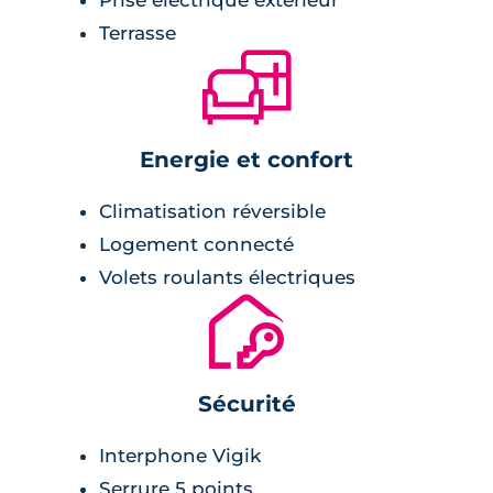
quelques minutes. Le tramway, dont une
Terrasse
nouvelle ligne dessert directement la
🛋
résidence, et le réseau de bus permettent de
rejoindre rapidement la gare d’Angers Saint-
Laud et les grands axes de la métropole.
Energie et confort
Climatisation réversible
Logement connecté
Volets roulants électriques
🔐
Sécurité
Interphone Vigik
Serrure 5 points