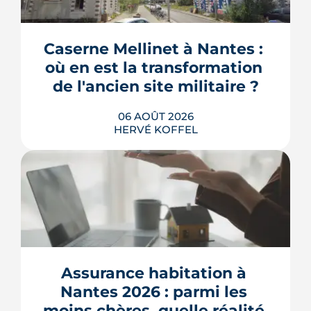
Caserne Mellinet à Nantes : 
où en est la transformation 
de l'ancien site militaire ?
06 AOÛT 2026
HERVÉ KOFFEL
L'ancienne caserne Mellinet devient un
quartier habité de treize hectares et
demi. Livraisons de logements, friche
culturelle, Ehpad, parc agrandi : voici
où en est le chantier, hameau par
Assurance habitation à 
hameau.
Nantes 2026 : parmi les 
LIRE L'ARTICLE
moins chères, quelle réalité 