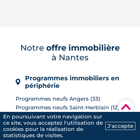
Des murs assez épais pour faire
glacière, des façades qui captent le
vent, des toits qui se brumisent :
partout dans le monde, l'architecture
bioclimatique garde les bâtiments au
Notre
offre immobilière
frais sans le moindre compresseur.
à Nantes
Tour d'horizon de dix réalisations qui
affrontent l'été sans climatisation, de ...
LIRE L'ARTICLE
Programmes immobiliers en
périphérie
Programmes neufs Angers (33)
▾
Programmes neufs Saint-Herblain (12)
Programmes neufs Cholet (7)
En poursuivant votre navigation sur
ce site, vous acceptez l'utilisation de
Programmes neufs Avrillé (6)
J'accepte
cookies pour la réalisation de
Ma recherche
Contactez-nous
Programmes neufs La Chapelle-sur-
statistiques de visites.