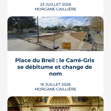
23 JUILLET 2026
MORGANE CAILLIÈRE
Les travaux modificatifs acquéreur
(TMA) permettent de personnaliser les
plans d'un logement en VEFA, sous
réserve de la faisabilité technique et de
l'accord du promoteur. Distincts des
travaux réservés exécutés après la
Place du Breil : le Carré-Gris 
livraison, ces aménagements
se débitume et change de 
s'encadrent par un contrat spécifique
et...
nom
LIRE L'ARTICLE
16 JUILLET 2026
MORGANE CAILLIÈRE