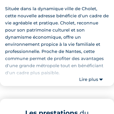
Située dans la dynamique ville de Cholet,
cette nouvelle adresse bénéficie d'un cadre de
vie agréable et pratique. Cholet, reconnue
pour son patrimoine culturel et son
dynamisme économique, offre un
environnement propice à la vie familiale et
professionnelle. Proche de Nantes, cette
commune permet de profiter des avantages
d'une grande métropole tout en bénéficiant
d'un cadre plus paisible.
Lire plus
Localisation de la résidence
La résidence se trouve à proximité de
plusieurs établissements scolaires, dont
Les prestations
du
l'école La Ribambelle à seulement 6 minutes à