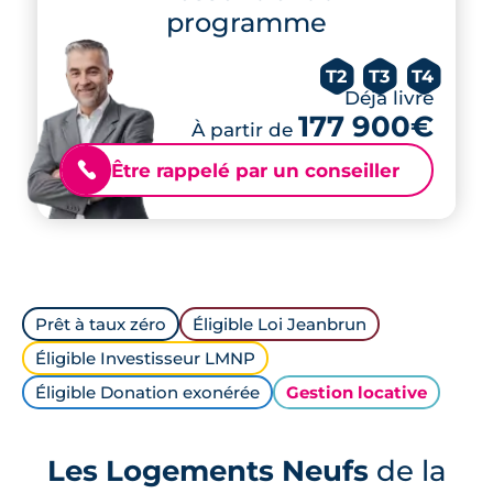
programme
T2
T3
T4
Déjà livré
177 900€
À partir de
Être rappelé par un conseiller
📞
Prêt à taux zéro
Éligible Loi Jeanbrun
Éligible Investisseur LMNP
Éligible Donation exonérée
Gestion locative
Les Logements Neufs
de la