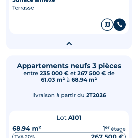
Terrasse
🗞
📞
▾
Appartements neufs 3 pièces
entre
235 000 €
et
267 500 €
de
61.03 m²
à
68.94 m²
livraison à partir du
2T2026
Lot
A101
68.94 m²
1
er
étage
267 500 €
TVA 20%