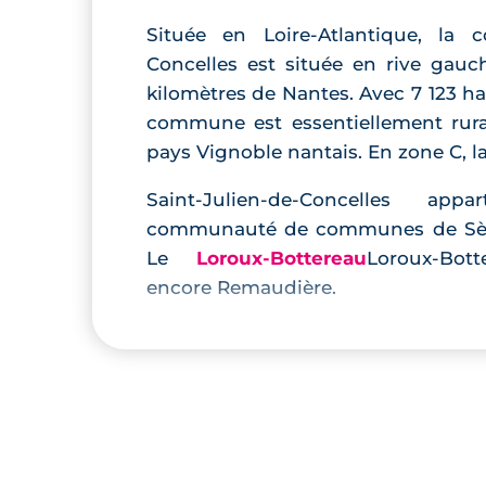
Située en Loire-Atlantique, la 
Concelles est située en rive gauc
kilomètres de Nantes. Avec 7 123 hab
commune est essentiellement rural
pays Vignoble nantais. En zone C, l
Saint-Julien-de-Concelles a
communauté de communes de Sèvres
Le
Loroux-Bottereau
Loroux-Bot
encore Remaudière.
De plus en plus appréciée pour s
nantais n’ont pas hésité à s’y insta
ménages en 2020), tout en profita
urbains et de commerces. La c
deux groupes scolaires dont l’écol
l’école privée
Gabriel Deshayes
.