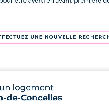
pour être averti en avant-première d
FFECTUEZ UNE NOUVELLE RECHERC
 un logement
en-de-Concelles