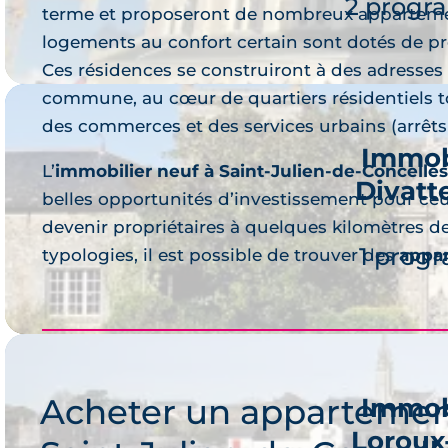
2 progr
terme et proposeront de nombreux appartemen
logements au confort certain sont dotés de pre
Ces résidences se construiront à des adresses 
commune, au cœur de quartiers résidentiels t
des commerces et des services urbains (arrêts d
Immob
L’
immobilier neuf à Saint-Julien-de-Concelles
Divatt
belles opportunités d’investissement pour ce
Je 
devenir propriétaires à quelques kilomètres d
1 prog
typologies, il est possible de trouver des
appa
Acheter un appartemen
Immob
Loroux