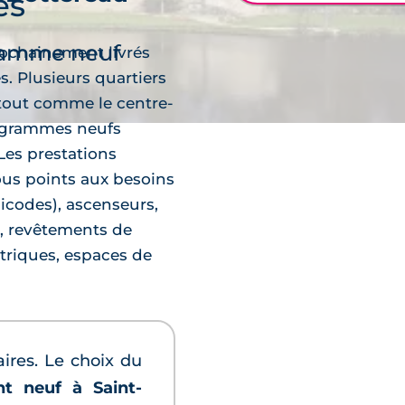
es
découvre
ramme neuf
ochainement livrés
. Plusieurs quartiers
tout comme le centre-
programmes neufs
Les prestations
ous points aux besoins
gicodes), ascenseurs,
), revêtements de
découvre
ctriques, espaces de
aires. Le choix du
t neuf à Saint-