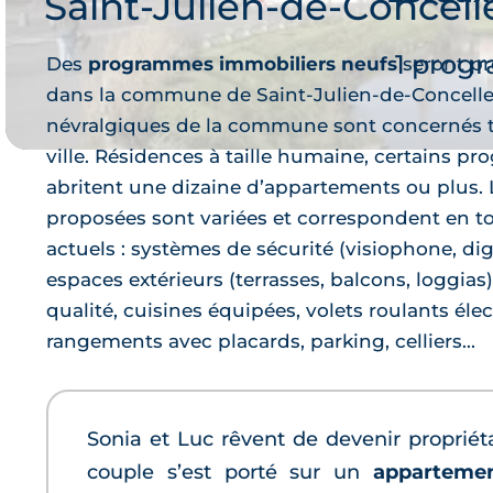
Saint-Julien-de-Concell
Je 
1 prog
Des
programmes immobiliers neufs
seront pr
dans la commune de Saint-Julien-de-Concelles
névralgiques de la commune sont concernés 
ville. Résidences à taille humaine, certains 
abritent une dizaine d’appartements ou plus. 
proposées sont variées et correspondent en t
actuels : systèmes de sécurité (visiophone, di
espaces extérieurs (terrasses, balcons, loggias
Je 
qualité, cuisines équipées, volets roulants éle
rangements avec placards, parking, celliers...
Sonia et Luc rêvent de devenir propriét
couple s’est porté sur un
appartemen