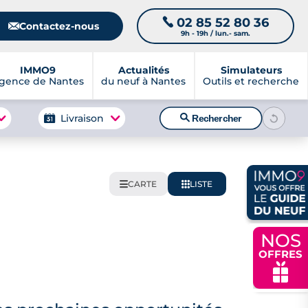
02 85 52 80 36
📞
📧
Contactez-nous
9h - 19h / lun.- sam.
IMMO9
Actualités
Simulateurs
gence de Nantes
du neuf à Nantes
Outils et recherche
🔍
Livraison
Rechercher
CARTE
LISTE
🌍
📋
NOS
OFFRES
🎁