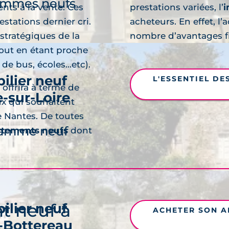
ammes neufs
ts à la vente. Ces
prestations variées, l’
i
stations dernier cri.
acheteurs. En effet, 
stratégiques de la
nombre d’avantages fi
out en étant proche
e bus, écoles...etc).
ilier neuf
L'ESSENTIEL DE
offrira à terme de
e-sur-Loire
ux qui souhaitent
découvre
e Nantes. De toutes
ramme neuf
rtements neufs
dont
t neuf à
ilier neuf
ACHETER SON A
-Bottereau