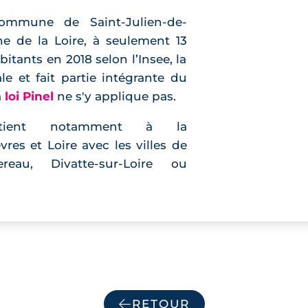
commune de Saint-Julien-de-
he de la Loire, à seulement 13
itants en 2018 selon l’Insee, la
e et fait partie intégrante du
a
loi Pinel
ne s'y applique pas.
ppartient notamment à la
 et Loire avec les villes de
tereau, Divatte-sur-Loire ou
on cadre de vie, de nombreux
ller en résidence principale (380
nt de la présence de services
ommune compte actuellement
e publique
Le Lys de la Vallée
et
RETOUR