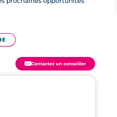
es prochaines opportunités
HE
📧
Contactez un conseiller