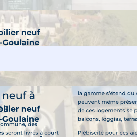
ilier neuf
-Goulaine
découvre
ramme neuf
 neuf à
la gamme s’étend du s
peuvent même présen
es
ilier neuf
de ces logements se p
-Goulaine
balcons, loggias, terra
 commune, des
découvre
es
seront livrés à court
Plébiscité pour ces a