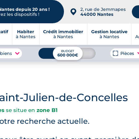
Nantes depuis 20 ans !
2, rue de Jemmapes
📍
z les dispositifs !
44000 Nantes
atif
Habiter
Crédit immobilier
Gestion locative
à Nantes
à Nantes
à Nantes
A
BUDGET
 biens
Pièces
600 000€
int-Julien-de-Concelles
es
se situe en
zone B1
tre recherche actuelle.