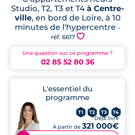
Studio, T2, T3 et T4
à Centre-
ville
, en bord de Loire, à 10
minutes de l'hypercentre
-
💗
réf. 6617
Une question sur ce programme ?
02 85 52 80 36
L'essentiel du
programme
T1
T2
T3
T4
Déjà livré
321 000€
À partir de