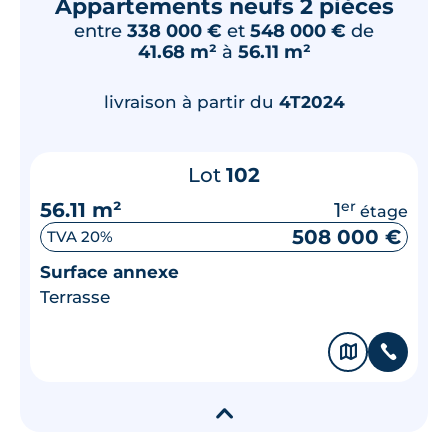
Appartements neufs 2 pièces
entre
338 000 €
et
548 000 €
de
41.68 m²
à
56.11 m²
livraison à partir du
4T2024
Lot
102
56.11 m²
1
er
étage
508 000 €
TVA 20%
Surface annexe
Terrasse
🗞
📞
▾