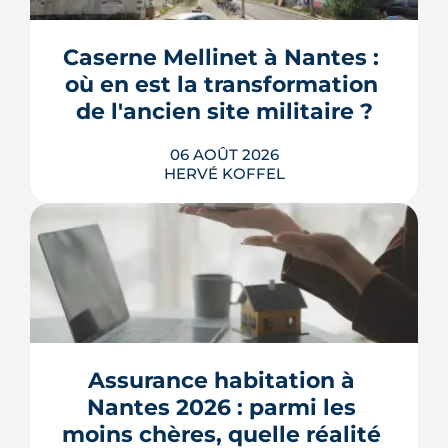
Caserne Mellinet à Nantes : 
où en est la transformation 
de l'ancien site militaire ?
06 AOÛT 2026
HERVÉ KOFFEL
L'ancienne caserne Mellinet devient un
quartier habité de treize hectares et
demi. Livraisons de logements, friche
culturelle, Ehpad, parc agrandi : voici
où en est le chantier, hameau par
Assurance habitation à 
hameau.
Nantes 2026 : parmi les 
LIRE L'ARTICLE
moins chères, quelle réalité 