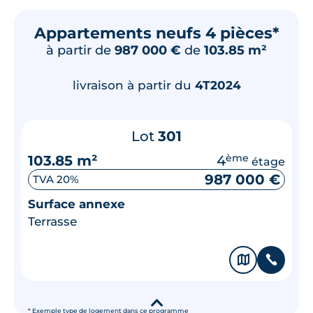
Appartements neufs 4 pièces*
à partir de
987 000 €
de
103.85 m²
livraison à partir du
4T2024
Lot
301
103.85 m²
4
ème
étage
987 000 €
TVA 20%
Surface annexe
Terrasse
🗞
📞
▾
* Exemple type de logement dans ce programme