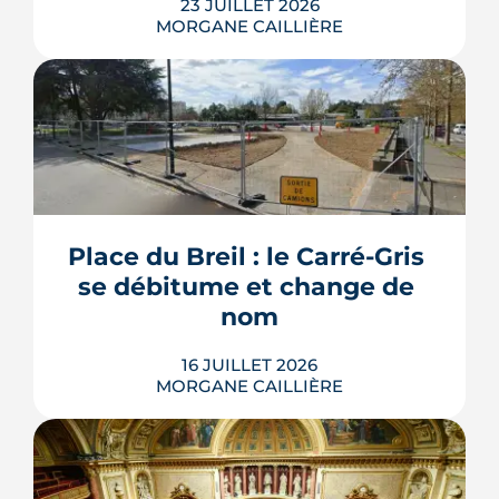
23 JUILLET 2026
MORGANE CAILLIÈRE
Les travaux modificatifs acquéreur
(TMA) permettent de personnaliser les
plans d'un logement en VEFA, sous
réserve de la faisabilité technique et de
l'accord du promoteur. Distincts des
travaux réservés exécutés après la
Place du Breil : le Carré-Gris 
livraison, ces aménagements
se débitume et change de 
s'encadrent par un contrat spécifique
et...
nom
LIRE L'ARTICLE
16 JUILLET 2026
MORGANE CAILLIÈRE