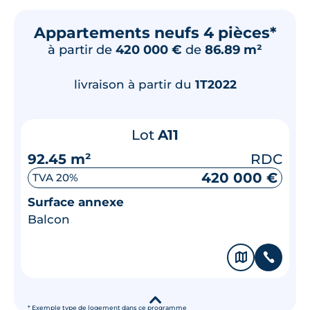
Appartements neufs 4 pièces*
à partir de
420 000 €
de
86.89 m²
livraison à partir du
1T2022
Lot
A11
92.45 m²
RDC
420 000 €
TVA 20%
Surface annexe
Balcon
🗞
📞
▾
* Exemple type de logement dans ce programme