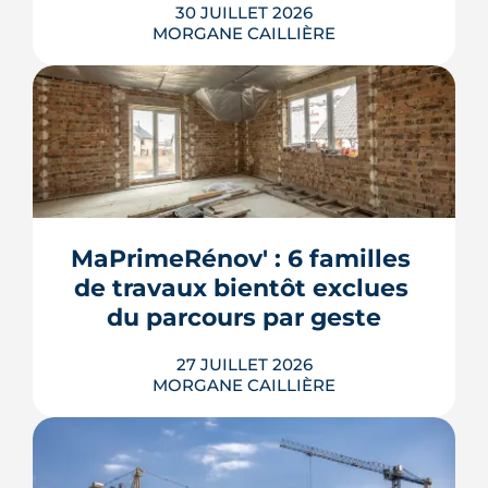
30 JUILLET 2026
MORGANE CAILLIÈRE
259 € par an en moyenne régionale,
une hausse de 14 % sur un an, un
risque inondation bien réel autour de
la Loire et de la Sèvre : l'assurance
habitation nantaise conjugue tarifs
MaPrimeRénov' : 6 familles 
doux et vigilance locale. Chiffres,
de travaux bientôt exclues 
limites et conseils pour payer le juste
prix.
du parcours par geste
LIRE L'ARTICLE
27 JUILLET 2026
MORGANE CAILLIÈRE
Le Gouvernement prévoit de retirer six
Très bonne expérience avec