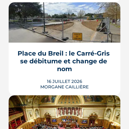
Les travaux modificatifs acquéreur
(TMA) permettent de personnaliser les
plans d'un logement en VEFA, sous
réserve de la faisabilité technique et de
l'accord du promoteur. Distincts des
travaux réservés exécutés après la
5
/5
Place du Breil : le Carré-Gris 
livraison, ces aménagements
Elie B.
|
le 6 Février 2025
se débitume et change de 
s'encadrent par un contrat spécifique
et...
nom
LIRE L'ARTICLE
16 JUILLET 2026
MORGANE CAILLIÈRE
L'esplanade goudronnée du Breil-
Malville, doublée d'un parking, est en