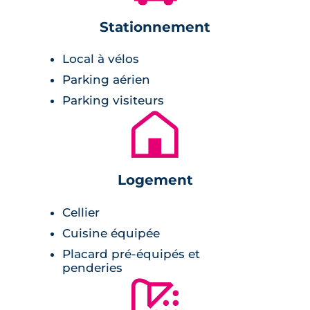
Stationnement
Ce
programme neuf à La Baule-Escoublac
est
composé de 41 logements du 2 au 4 pièces
Local à vélos
(appartements et maisons) avec espaces
Parking aérien
extérieurs. Dotés de prestations dernier cri,
Parking visiteurs
chaque logement dipose de revêtement
🏚
stratifié dans les pièces de vie, de volets
roulants électriques, de chaudières
individuelles au gaz et d’orientations idéale
Logement
(Sud et Ouest). Sécurisée et intimiste, le
programme est aussi doté d’un parking et
Cellier
d’un ascenseur.
Cuisine équipée
Placard pré-équipés et
penderies
🚿