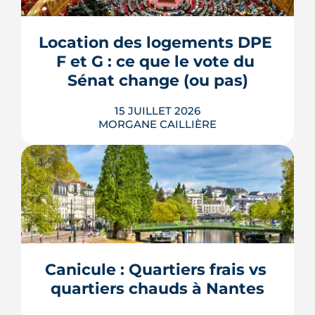
travaux depuis janvier. D'ici décembre,
elle doit devenir une place piétonne et
plantée, débaptisée au profit d'Aimée
Location des logements DPE 
Lallement, féministe et résistante.
F et G : ce que le vote du 
LIRE L'ARTICLE
Sénat change (ou pas)
15 JUILLET 2026
MORGANE CAILLIÈRE
La location des logements DPE F et G
revient au cœur du débat : le 8 juillet
2026, le Sénat a voté des dérogations à
leur interdiction de mise en location.
Contrat de travaux conclu avant 2030,
cas des copropriétés, baux en cours :
Canicule : Quartiers frais vs 
voici ce que le texte prévoit réellement,
quartiers chauds à Nantes
et surtout ce qu...
LIRE L'ARTICLE