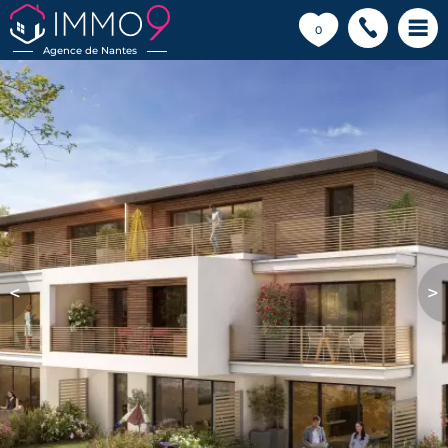
💗
0
Agence de Nantes
<
>