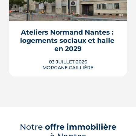
Des murs assez épais pour faire
glacière, des façades qui captent le
vent, des toits qui se brumisent :
partout dans le monde, l'architecture
bioclimatique garde les bâtiments au
frais sans le moindre compresseur.
Ateliers Normand Nantes : 
Tour d'horizon de dix réalisations qui
logements sociaux et halle 
affrontent l'été sans climatisation, de ...
en 2029
LIRE L'ARTICLE
03 JUILLET 2026
MORGANE CAILLIÈRE
À Nantes, la friche Art déco des Ateliers
Normand se transforme en 28
logements sociaux, ateliers d'artisans
Notre
offre immobilière
et placette arborée. Livraison annoncée
en 2029.