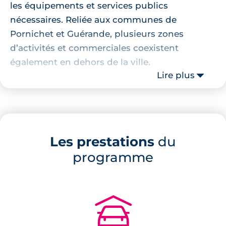
les équipements et services publics
nécessaires. Reliée aux communes de
Pornichet et Guérande, plusieurs zones
d’activités et commerciales coexistent
également en dehors de la ville.
Lire plus
Localisation de la résidence
C’est au cœur d’un quartier résidentiel que
sera édifiée cette résidence, à quelques pas
Les prestations
du
d’une école ainsi que de plusieurs commerces
programme
: supermarché, boulangerie, pharmacie,
restaurants. Composé de maisons et de jolis
jardins, c’est dans un cadre naturel et
intimiste que sa plongés les futurs résidents.
🚗
Description de la résidence