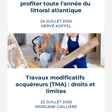
profiter toute l'année du 
LIRE L'ARTICLE
littoral atlantique
24 JUILLET 2026
HERVÉ KOFFEL
S'installer à La Baule-Escoublac à
l'année suppose d'entrer en
concurrence avec des acheteurs qui
n'y dorment que quelques semaines.
Démographie, services, transports,
contraintes d'urbanisme : ce que disent
Travaux modificatifs 
les données officielles avant d'engager
acquéreurs (TMA) : droits et 
un projet d'achat.
limites
LIRE L'ARTICLE
23 JUILLET 2026
MORGANE CAILLIÈRE