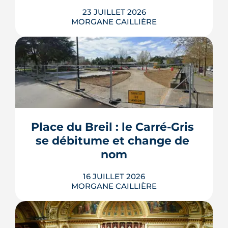
23 JUILLET 2026
MORGANE CAILLIÈRE
Les travaux modificatifs acquéreur
(TMA) permettent de personnaliser les
plans d'un logement en VEFA, sous
réserve de la faisabilité technique et de
l'accord du promoteur. Distincts des
travaux réservés exécutés après la
Place du Breil : le Carré-Gris 
livraison, ces aménagements
se débitume et change de 
s'encadrent par un contrat spécifique
et...
nom
LIRE L'ARTICLE
16 JUILLET 2026
MORGANE CAILLIÈRE