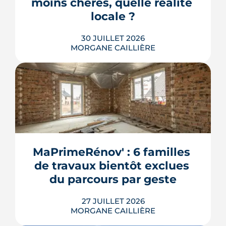
moins chères, quelle réalité 
locale ?
30 JUILLET 2026
MORGANE CAILLIÈRE
259 € par an en moyenne régionale,
une hausse de 14 % sur un an, un
risque inondation bien réel autour de
la Loire et de la Sèvre : l'assurance
habitation nantaise conjugue tarifs
MaPrimeRénov' : 6 familles 
doux et vigilance locale. Chiffres,
de travaux bientôt exclues 
limites et conseils pour payer le juste
prix.
du parcours par geste
LIRE L'ARTICLE
27 JUILLET 2026
MORGANE CAILLIÈRE