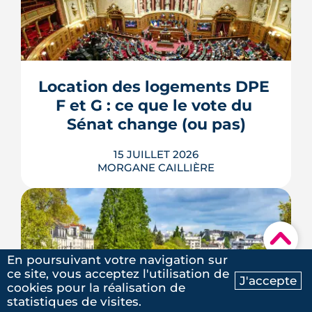
L'esplanade goudronnée du Breil-
Malville, doublée d'un parking, est en
travaux depuis janvier. D'ici décembre,
elle doit devenir une place piétonne et
plantée, débaptisée au profit d'Aimée
Location des logements DPE 
Lallement, féministe et résistante.
F et G : ce que le vote du 
LIRE L'ARTICLE
Sénat change (ou pas)
15 JUILLET 2026
MORGANE CAILLIÈRE
▾
La location des logements DPE F et G
revient au cœur du débat : le 8 juillet
En poursuivant votre navigation sur
2026, le Sénat a voté des dérogations à
ce site, vous acceptez l'utilisation de
leur interdiction de mise en location.
J'accepte
cookies pour la réalisation de
Ma recherche
Contactez-nous
Contrat de travaux conclu avant 2030,
statistiques de visites.
cas des copropriétés, baux en cours :
Canicule : Quartiers frais vs 