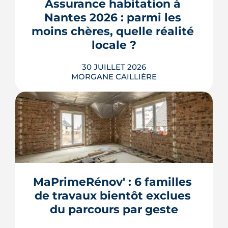
où en est le chantier, hameau par
Assurance habitation à 
hameau.
Nantes 2026 : parmi les 
LIRE L'ARTICLE
moins chères, quelle réalité 
locale ?
30 JUILLET 2026
MORGANE CAILLIÈRE
259 € par an en moyenne régionale,
une hausse de 14 % sur un an, un
risque inondation bien réel autour de
la Loire et de la Sèvre : l'assurance
habitation nantaise conjugue tarifs
MaPrimeRénov' : 6 familles 
doux et vigilance locale. Chiffres,
de travaux bientôt exclues 
limites et conseils pour payer le juste
prix.
du parcours par geste
LIRE L'ARTICLE