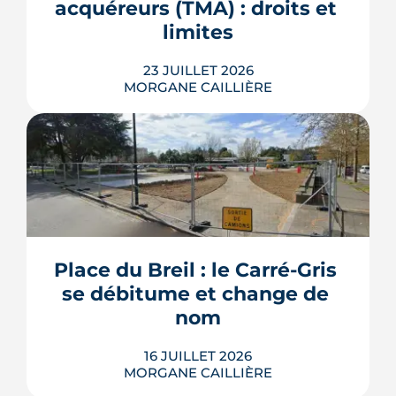
acquéreurs (TMA) : droits et 
un projet d'achat.
limites
LIRE L'ARTICLE
23 JUILLET 2026
MORGANE CAILLIÈRE
Les travaux modificatifs acquéreur
(TMA) permettent de personnaliser les
plans d'un logement en VEFA, sous
réserve de la faisabilité technique et de
l'accord du promoteur. Distincts des
travaux réservés exécutés après la
Place du Breil : le Carré-Gris 
livraison, ces aménagements
se débitume et change de 
s'encadrent par un contrat spécifique
et...
nom
LIRE L'ARTICLE
16 JUILLET 2026
MORGANE CAILLIÈRE