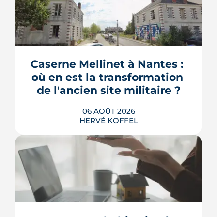
Caserne Mellinet à Nantes : 
où en est la transformation 
de l'ancien site militaire ?
06 AOÛT 2026
HERVÉ KOFFEL
L'ancienne caserne Mellinet devient un
quartier habité de treize hectares et
demi. Livraisons de logements, friche
culturelle, Ehpad, parc agrandi : voici