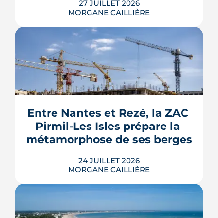
27 JUILLET 2026
MORGANE CAILLIÈRE
Le Gouvernement prévoit de retirer six
familles de travaux du parcours « par
geste » de MaPrimeRénov' au 1er
septembre 2026, sous réserve de la
publication des textes définitifs.
Isolation des combles et toitures,
Entre Nantes et Rezé, la ZAC 
fenêtres, VMC, chauffe-eau
Pirmil-Les Isles prépare la 
thermodynamique, chauffage au bois
et solaire thermi...
métamorphose de ses berges
LIRE L'ARTICLE
24 JUILLET 2026
MORGANE CAILLIÈRE