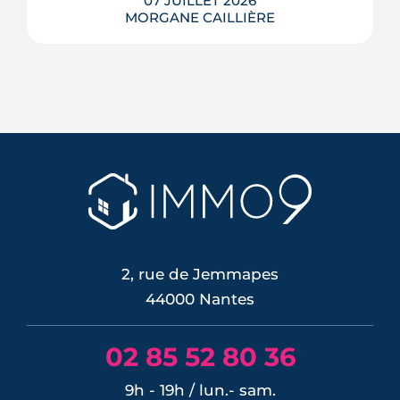
07 JUILLET 2026
MORGANE CAILLIÈRE
Des murs assez épais pour faire
glacière, des façades qui captent le
vent, des toits qui se brumisent :
partout dans le monde, l'architecture
bioclimatique garde les bâtiments au
frais sans le moindre compresseur.
Tour d'horizon de dix réalisations qui
affrontent l'été sans climatisation, de ...
LIRE L'ARTICLE
2, rue de Jemmapes
44000 Nantes
02 85 52 80 36
9h - 19h / lun.- sam.