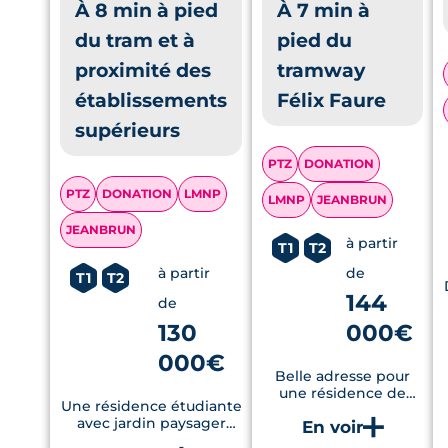
À 8 min à pied
À 7 min à
du tram et à
pied du
proximité des
tramway
établissements
Félix Faure
supérieurs
PTZ
DONATION
PTZ
DONATION
LMNP
LMNP
JEANBRUN
JEANBRUN
à partir
T1
T2
à partir
de
T1
T2
144
de
130
000€
000€
Belle adresse pour
une résidence de
Une résidence étudiante
coliving haut de
avec jardin paysager
gamme à Nantes
partagé, salle de sport,