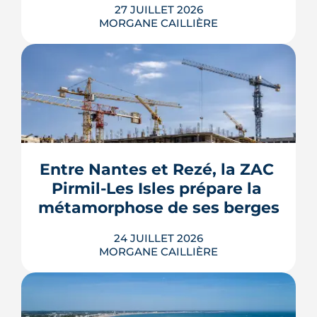
27 JUILLET 2026
MORGANE CAILLIÈRE
Le Gouvernement prévoit de retirer six
familles de travaux du parcours « par
geste » de MaPrimeRénov' au 1er
septembre 2026, sous réserve de la
publication des textes définitifs.
Isolation des combles et toitures,
Entre Nantes et Rezé, la ZAC 
fenêtres, VMC, chauffe-eau
Pirmil-Les Isles prépare la 
thermodynamique, chauffage au bois
et solaire thermi...
métamorphose de ses berges
LIRE L'ARTICLE
24 JUILLET 2026
MORGANE CAILLIÈRE