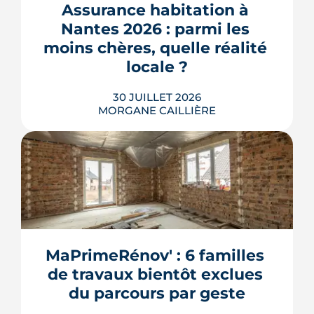
où en est le chantier, hameau par
Assurance habitation à 
hameau.
Nantes 2026 : parmi les 
LIRE L'ARTICLE
moins chères, quelle réalité 
locale ?
30 JUILLET 2026
MORGANE CAILLIÈRE
259 € par an en moyenne régionale,
une hausse de 14 % sur un an, un
risque inondation bien réel autour de
la Loire et de la Sèvre : l'assurance
habitation nantaise conjugue tarifs
MaPrimeRénov' : 6 familles 
doux et vigilance locale. Chiffres,
de travaux bientôt exclues 
limites et conseils pour payer le juste
prix.
du parcours par geste
LIRE L'ARTICLE