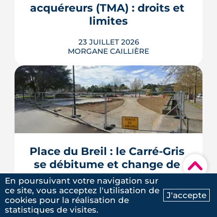
les données officielles avant d'engager
acquéreurs (TMA) : droits et 
un projet d'achat.
limites
LIRE L'ARTICLE
23 JUILLET 2026
MORGANE CAILLIÈRE
Les travaux modificatifs acquéreur
(TMA) permettent de personnaliser les
plans d'un logement en VEFA, sous
réserve de la faisabilité technique et de
l'accord du promoteur. Distincts des
travaux réservés exécutés après la
Place du Breil : le Carré-Gris 
livraison, ces aménagements
se débitume et change de 
s'encadrent par un contrat spécifique
▾
et...
nom
En poursuivant votre navigation sur
LIRE L'ARTICLE
ce site, vous acceptez l'utilisation de
J'accepte
16 JUILLET 2026
cookies pour la réalisation de
Ma recherche
Contactez-nous
MORGANE CAILLIÈRE
statistiques de visites.