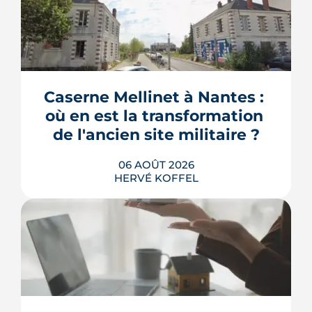
Caserne Mellinet à Nantes : 
où en est la transformation 
de l'ancien site militaire ?
06 AOÛT 2026
HERVÉ KOFFEL
L'ancienne caserne Mellinet devient un
quartier habité de treize hectares et
demi. Livraisons de logements, friche
culturelle, Ehpad, parc agrandi : voici