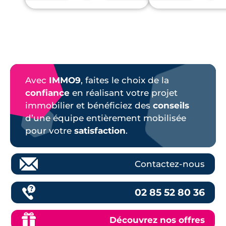
Avec
IMMO9
, faites le choix de la
confiance
en réalisant votre projet
immobilier et bénéficiez des
conseils
d’une équipe entièrement mobilisée
pour votre
satisfaction
.
Contactez-nous
02 85 52 80 36
Découvrez nos offres