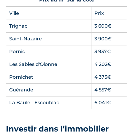
Ville
Prix
Trignac
3 600€
Saint-Nazaire
3 900€
Pornic
3 937€
Les Sables d'Olonne
4 202€
Pornichet
4 375€
Guérande
4 557€
La Baule - Escoublac
6 041€
Investir dans l’immobilier