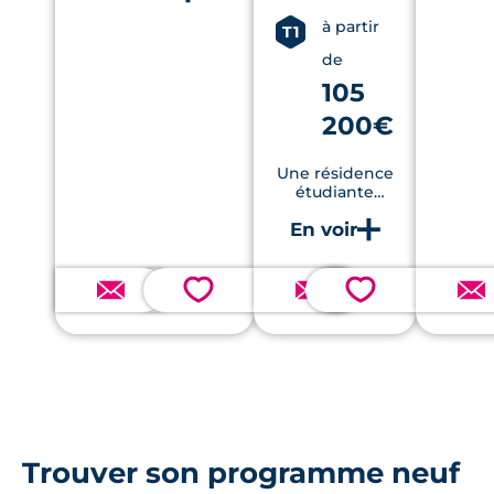
nombreux services et
presta
à partir
à proximité
T1
immédiate des
de
commodités.
105
200€
Une résidence
étudiante
moderne et éco-
responsable à
Nantes,
idéalement
située
💗
💗
Trouver son programme neuf