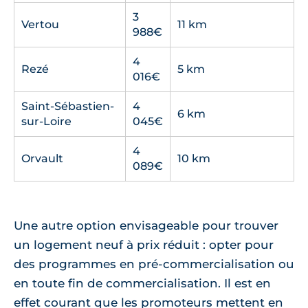
3
Vertou
11 km
988€
4
Rezé
5 km
016€
Saint-Sébastien-
4
6 km
sur-Loire
045€
4
Orvault
10 km
089€
Une autre option envisageable pour trouver
un logement neuf à prix réduit : opter pour
des programmes en pré-commercialisation ou
en toute fin de commercialisation. Il est en
effet courant que les promoteurs mettent en