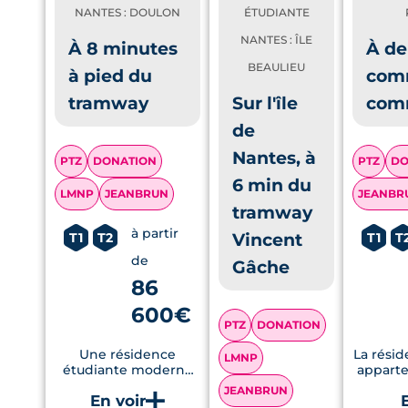
NANTES : DOULON
ÉTUDIANTE
NANTES : ÎLE
À 8 minutes
À de
BEAULIEU
à pied du
com
tramway
Sur l'île
com
de
Nantes, à
PTZ
DONATION
PTZ
DO
6 min du
LMNP
JEANBRUN
JEANBR
tramway
à partir
Vincent
T1
T2
T1
T
de
Gâche
86
600€
PTZ
DONATION
Une résidence
La rési
LMNP
étudiante moderne
appart
et écologique à
des 
JEANBRUN
Nantes, avec de
gén